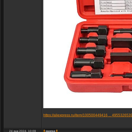
https://aliexpress.ru/item/100500449416 ... 495532653
24 янв 2024, 10:09