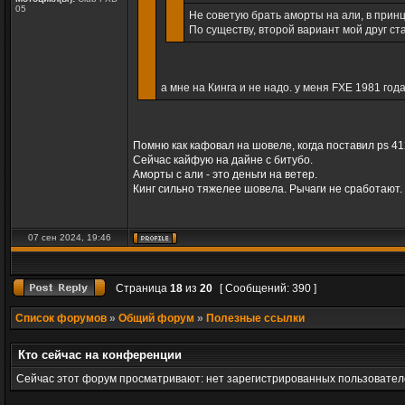
05
Не советую брать аморты на али, в прин
По существу, второй вариант мой друг ста
а мне на Кинга и не надо. у меня FXЕ 1981 год
Помню как кафовал на шовеле, когда поставил ps 41
Сейчас кайфую на дайне с битубо.
Аморты с али - это деньги на ветер.
Кинг сильно тяжелее шовела. Рычаги не сработают.
07 сен 2024, 19:46
Страница
18
из
20
[ Сообщений: 390 ]
Список форумов
»
Общий форум
»
Полезные ссылки
Кто сейчас на конференции
Сейчас этот форум просматривают: нет зарегистрированных пользователе