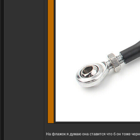
На флажок я думаю она ставится что б он тоже чер