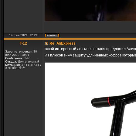
14 фев 2024, 12:21
T-12
Re: AliExpress
какой интересный лот мне сегодня предложил Алиэкс
Зарегистрирован:
30
июл 2022, 10:01
Из плюсов вижу защиту удлинённых кофров которые
Сообщения:
147
Откуда:
Долгопрудный
Мотоцикл(ы):
FLHTK14Y
& XL883R11Y