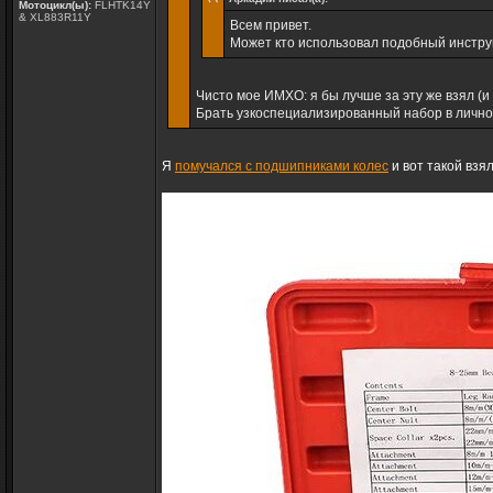
Мотоцикл(ы):
FLHTK14Y
& XL883R11Y
Всем привет.
Может кто использовал подобный инстру
Чисто мое ИМХО: я бы лучше за эту же взял (
Брать узкоспециализированный набор в личное п
Я
помучался с подшипниками колес
и вот такой взя