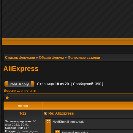
Список форумов
»
Общий форум
»
Полезные ссылки
AliExpress
Страница
18
из
20
[ Сообщений: 390 ]
Версия для печати
Автор
T-12
Re: AliExpress
Зарегистрирован:
30
NeviDimk@ писал(а):
июл 2022, 10:01
Сообщения:
147
Откуда:
Долгопрудный
Аркадий писал(а):