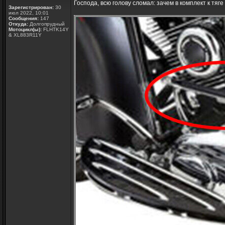
Господа, всю голову сломал: зачем в комплект к тяг
Зарегистрирован:
30
июл 2022, 10:01
Сообщения:
147
Откуда:
Долгопрудный
Мотоцикл(ы):
FLHTK14Y
& XL883R11Y