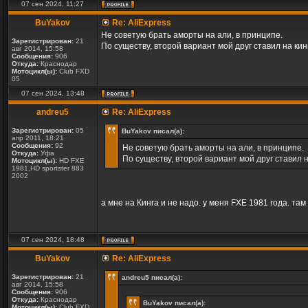
07 сен 2024, 11:27
BuYakov
Re: AliExpress
Не советую брать аморты на али, в принципе.
Зарегистрирован:
21
По существу, второй вариант мой друг ставил на кинг
авг 2014, 15:58
Сообщения:
906
Откуда:
Краснодар
Мотоцикл(ы):
Club FXD
05
07 сен 2024, 13:48
andreu5
Re: AliExpress
Зарегистрирован:
05
BuYakov писал(а):
апр 2011, 18:21
Сообщения:
92
Не советую брать аморты на али, в принципе.
Откуда:
Уфа
По существу, второй вариант мой друг ставил н
Мотоцикл(ы):
HD FXE
1981,HD sportster 883
2002
а мне на Кинга и не надо. у меня FXЕ 1981 года. та
07 сен 2024, 18:48
BuYakov
Re: AliExpress
Зарегистрирован:
21
andreu5 писал(а):
авг 2014, 15:58
Сообщения:
906
Откуда:
Краснодар
BuYakov писал(а):
Мотоцикл(ы):
Club FXD