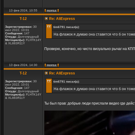
13 фев 2024, 10:55
T-12
Re: AliExpress
Зарегистрирован:
30
tim6791 писал(а):
июл 2022, 10:01
Сообщения:
147
На флажок я думаю она ставится что б он тож
Откуда:
Долгопрудный
Мотоцикл(ы):
FLHTK14Y
& XL883R11Y
Проверю, конечно, но чисто визуально рычаг на КПП
13 фев 2024, 14:30
T-12
Re: AliExpress
Зарегистрирован:
30
tim6791 писал(а):
июл 2022, 10:01
Сообщения:
147
На флажок я думаю она ставится что б он тож
Откуда:
Долгопрудный
Мотоцикл(ы):
FLHTK14Y
& XL883R11Y
Ты был прав: добрые люди прислали видео где дейст