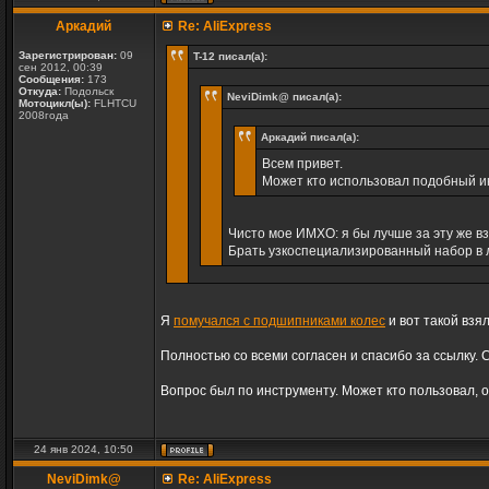
Аркадий
Re: AliExpress
Зарегистрирован:
09
T-12 писал(а):
сен 2012, 00:39
Сообщения:
173
Откуда:
Подольск
NeviDimk@ писал(а):
Мотоцикл(ы):
FLHTCU
2008года
Аркадий писал(а):
Всем привет.
Может кто использовал подобный и
Чисто мое ИМХО: я бы лучше за эту же в
Брать узкоспециализированный набор в ли
Я
помучался с подшипниками колес
и вот такой взя
Полностью со всеми согласен и спасибо за ссылку. 
Вопрос был по инструменту. Может кто пользовал, о
24 янв 2024, 10:50
NeviDimk@
Re: AliExpress