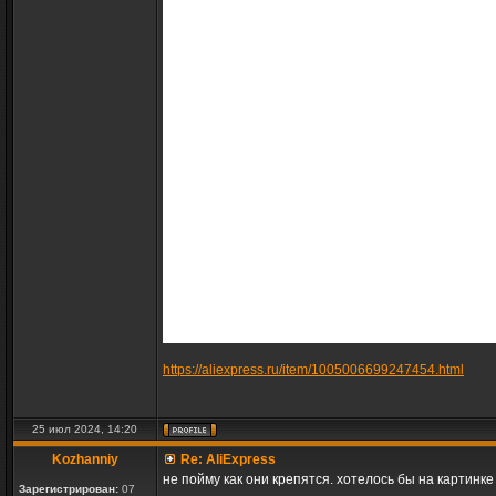
https://aliexpress.ru/item/1005006699247454.html
25 июл 2024, 14:20
Kozhanniy
Re: AliExpress
не пойму как они крепятся. хотелось бы на картинк
Зарегистрирован:
07