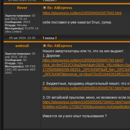
Rever
Re: AliExpress
https://aliexpress.ru/item/1005004042657943.html
Зарегистрирован:
02
янв 2012, 01:14
Сообщения:
2623
себе поставил и уже накатал 5тыс. супер.
Откуда:
Москва
Мотоцикл(ы):
FLHTK 14
Ultra Limited
05 авг 2024, 22:35
andreu5
Re: AliExpress
Нашел амортизаторы или то, что за них выдают:
Зарегистрирован:
05
1. Дорогие
апр 2011, 18:21
Сообщения:
92
https://aliexpress.ru/item/1005006358945790.html?
Откуда:
Уфа
click_id=9mTZ22CO4aZwIgA&af=2926_Y6Ljx9&cn=2uru
Мотоцикл(ы):
HD FXE
1725695869258-08251-_DFCNXWT&aff_fsk=_DFCNXWT
1981,HD sportster 883
2002
_DFCNXWT&terminal_id=0ba070c0516442818f52c26
2. Бюджетные, продавец общительный пишет, что о
https://aliexpress.ru/item/1005006100345797.html?
3. От китайской прыгалки, моно, но возможно если п
https://aliexpress.ru/item/1005005565739401.html
0c9dbe-e42a6a-1725627600&scenario=pcDetailBottom
Имеется ли у кого опыт пользования ?