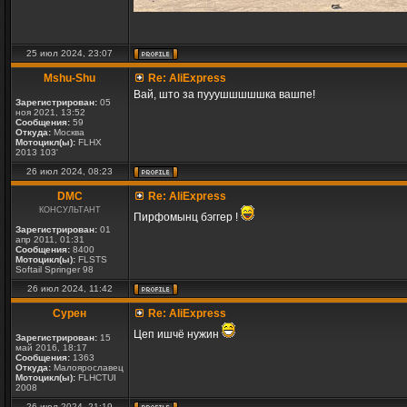
25 июл 2024, 23:07
Mshu-Shu
Re: AliExpress
Вай, што за пууушшшшшка вашпе!
Зарегистрирован:
05
ноя 2021, 13:52
Сообщения:
59
Откуда:
Москва
Мотоцикл(ы):
FLHX
2013 103'
26 июл 2024, 08:23
DMC
Re: AliExpress
КОНСУЛЬТАНТ
Пирфомынц бэггер !
Зарегистрирован:
01
апр 2011, 01:31
Сообщения:
8400
Мотоцикл(ы):
FLSTS
Softail Springer 98
26 июл 2024, 11:42
Сурен
Re: AliExpress
Цеп ишчё нужин
Зарегистрирован:
15
май 2016, 18:17
Сообщения:
1363
Откуда:
Малоярославец
Мотоцикл(ы):
FLHCTUI
2008
26 июл 2024, 21:19