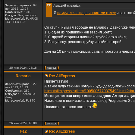
Зарегистрирован:
04
Аркадий писал(а):
ноя 2012, 12:24
Сообщения:
1340
Я
помучался с подшипниками колес
и вот тако
Откуда:
Владивосток
Мотоцикл(ы):
FLHRXS
114", FLD 103"
Со ступичными я вообще не мучаюсь, давно уже ме
1. В один из подшипников вварил болт;
2. С другой стороны длинной трубой его выбил;
3. Вынул внутреннюю трубку и выбил второй.
Дел на 10 минут максимум, самый простой и легкий 
25 янв 2024, 04:18
Romario
Re: AliExpress
Приветствую!
Зарегистрирован:
27
А такое чудо техники кому-нибудь доводилось испо
янв 2013, 18:13
Сообщения:
286
https://aliexpress.ru/item/1005005779375492.html?
Откуда:
г. Ростов-на-
Мотоциклетная сверхмощная задняя Амортизационна
Дону
Насколько я понимаю, это закос под Progressive Su
Мотоцикл(ы):
FLSTC
Новинка - отзывов пока нет
26 янв 2024, 16:08
T-12
Re: AliExpress