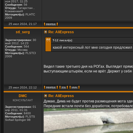
ноя 2017, 11:25
Сообщения:
56
Откуда:
Татарстан ,
КсмакенжиН
Мотоцикл(ы):
FLHTC
2009
25 июл 2024, 21:17
stl_serg
Re: AliExpress
Зарегистрирован:
30
T-12 писал(а):
май 2012, 14:23
Сообщения:
564
какой интересный лот мне сегодня предложил А
Откуда:
Москва
Мотоцикл(ы):
FLSTCI
2006
Видел такие третьего дня на РОГах. Выглядит прямо
выступающим штырём, если не врёт. Держит у себя в
25 июл 2024, 22:12
DMC
Re: AliExpress
КОНСУЛЬТАНТ
Думаю, Дима не будет против размещения мота здес
Передние встали почти без доработок, потребовало
Зарегистрирован:
01
апр 2011, 01:31
Сообщения:
8400
Мотоцикл(ы):
FLSTS
Softail Springer 98