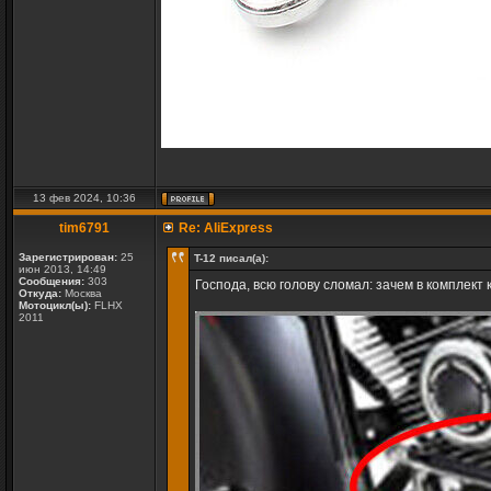
13 фев 2024, 10:36
tim6791
Re: AliExpress
Зарегистрирован:
25
T-12 писал(а):
июн 2013, 14:49
Сообщения:
303
Господа, всю голову сломал: зачем в комплект 
Откуда:
Москва
Мотоцикл(ы):
FLHX
2011