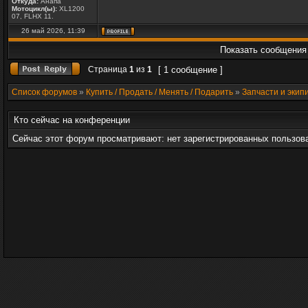
Откуда:
Анапа
Мотоцикл(ы):
XL1200
07, FLHX 11.
26 май 2026, 11:39
Показать сообщения 
Страница
1
из
1
[ 1 сообщение ]
Список форумов
»
Купить / Продать / Менять / Подарить
»
Запчасти и экип
Кто сейчас на конференции
Сейчас этот форум просматривают: нет зарегистрированных пользова