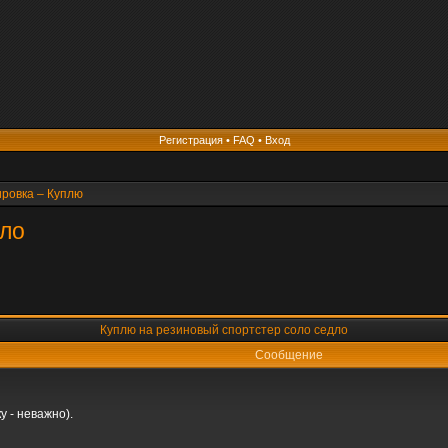
Регистрация
•
FAQ
•
Вход
ировка – Куплю
дло
Куплю на резиновый спортстер соло седло
Сообщение
 - неважно).