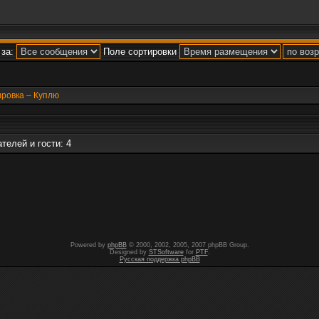
за:
Поле сортировки
ировка – Куплю
телей и гости: 4
Powered by
phpBB
© 2000, 2002, 2005, 2007 phpBB Group.
Designed by
STSoftware
for
PTF
.
Русская поддержка phpBB