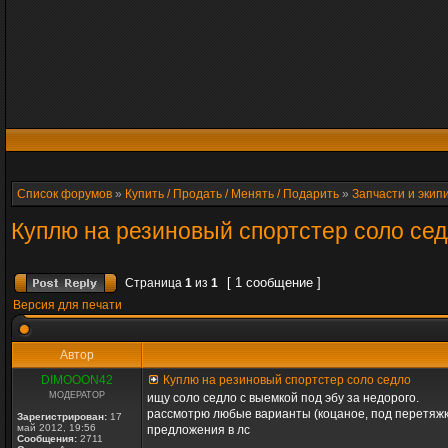
Список форумов
»
Купить / Продать / Менять / Подарить
»
Запчасти и экип
Куплю на резиновый спортстер соло се
[ 1 сообщение ]
Страница
1
из
1
Версия для печати
Автор
DIMOOON42
Куплю на резиновый спортстер соло седло
МОДЕРАТОР
ищу соло седло с выемкой под эбу за недорого.
рассмотрю любые варианты (коцаное, под перетяжку
Зарегистрирован:
17
май 2012, 19:56
предложения в лс
Сообщения:
2711