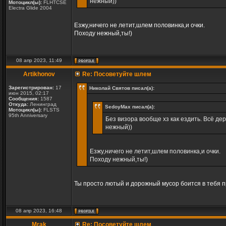
нежный))
Мотоцикл(ы):
FLHTCSE
Electra Glide 2004
Езжу,ничего не летит,шлем половинка,и очки.
Походу нежный,ты!)
08 апр 2023, 11:49
Artikhonov
Re: Посоветуйте шлем
Зарегистрирован:
17
Николай Святов писал(а):
июн 2015, 02:17
Сообщения:
1587
Откуда:
Ленинград
SedoyMax писал(а):
Мотоцикл(ы):
FLSTS
95th Anniversary
Без визора вообще хз как ездить. Всё дер
нежный))
Езжу,ничего не летит,шлем половинка,и очки.
Походу нежный,ты!)
Ты просто лютый и дорожный мусор боится в тебя при
08 апр 2023, 16:48
Mrak
Re: Посоветуйте шлем