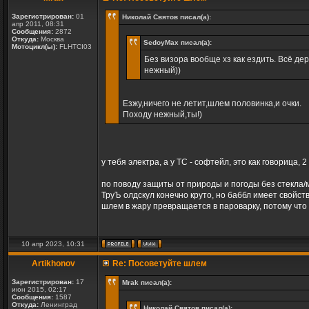
Зарегистрирован:
01
Николай Святов писал(а):
апр 2011, 08:31
Сообщения:
2872
Откуда:
Москва
SedoyMax писал(а):
Мотоцикл(ы):
FLHTCI03
Без визора вообще хз как ездить. Всё дер
нежный))
Езжу,ничего не летит,шлем половинка,и очки.
Походу нежный,ты!)
у тебя электра, а у ТС - софтейл, это как говорица
по поводу защиты от природы и погоды без стекла/
ТруЪ олдскул конечно круто, но баббл имеет свойст
шлем в жару превращается в пароварку, потому что
10 апр 2023, 10:31
Artikhonov
Re: Посоветуйте шлем
Зарегистрирован:
17
Mrak писал(а):
июн 2015, 02:17
Сообщения:
1587
Откуда:
Ленинград
Николай Святов писал(а):