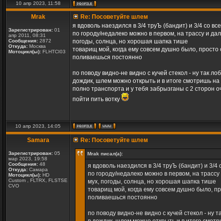
10 апр 2023, 11:58
Mrak
Re: Посоветуйте шлем
я вдоволь наездился в 3/4 труЪ (бандит) и 3/4 со вс
Зарегистрирован:
01
по городу/недалеко можно в первом, на трассу и дал
апр 2011, 08:31
Сообщения:
2872
погоды, солнца, но хорошая шапка тише
Откуда:
Москва
товарищ мой, когда ему совсем душно было, просто с
Мотоцикл(ы):
FLHTCI03
поливаешься постоянно
по поводу видно-не видно с кучей стекол - ну так л
дождик, шлем можно открыть и в итоге смотришь на д
полно транспорта и у тебя забрызганы с 2 сторон оч
пойти пить вотку
10 апр 2023, 14:05
Samara
Re: Посоветуйте шлем
Зарегистрирован:
05
Mrak писал(а):
мар 2023, 19:58
Сообщения:
48
я вдоволь наездился в 3/4 труЪ (бандит) и 3/4 
Откуда:
Самара
по городу/недалеко можно в первом, на трассу 
Мотоцикл(ы):
HD
Custom , FLTRX, FLSTSE
мух, погоды, солнца, но хорошая шапка тише
CVO
товарищ мой, когда ему совсем душно было, про
поливаешься постоянно
по поводу видно-не видно с кучей стекол - ну 