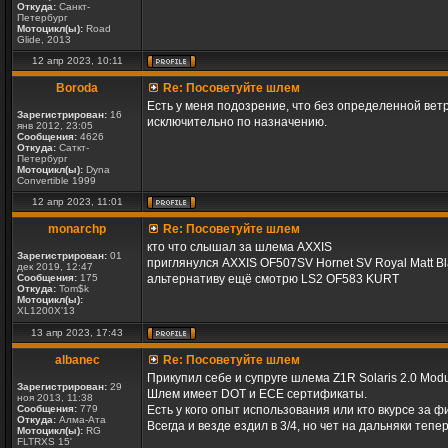
Откуда:
Санкт-
Петербург
Мотоцикл(ы):
Road
Glide, 2013
12 апр 2023, 10:11
Boroda
Re: Посоветуйте шлем
Есть у меня подозрение, что без определенной ве
Зарегистрирован:
16
исключительно по назначению.
янв 2012, 23:05
Сообщения:
4626
Откуда:
Саткт-
Петербург
Мотоцикл(ы):
Dyna
Convertible 1999
12 апр 2023, 11:01
monarchp
Re: Посоветуйте шлем
кто что слышал за шлема AXXIS
Зарегистрирован:
01
приглянулся AXXIS OF507SV Hornet SV Royal Matt Bl
дек 2019, 12:47
Сообщения:
175
альтернативу ещё смотрю LS2 OF583 KURT
Откуда:
Tom$k
Мотоцикл(ы):
XL1200X'13
13 апр 2023, 17:43
albanec
Re: Посоветуйте шлем
Прикупил себе и супруге шлема Z1R Solaris 2.0 Modu
Зарегистрирован:
29
Шлем имеет DOT и ECE сертификаты.
ноя 2013, 11:38
Сообщения:
779
Есть у кого опыт использования или кто вкурсе за 
Откуда:
Алма-Ата
Всегда и везде ездил в 3/4, но чет на дальняки теп
Мотоцикл(ы):
RG
FLTRXS 15'