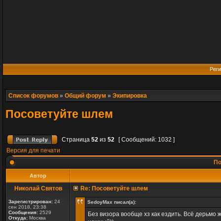
Реги
Список форумов
»
Общий форум
»
Экипировка
Посоветуйте шлем
Страница
52
из
52
[ Сообщений: 1032 ]
Версия для печати
По
Автор
Николай Святов
Re: Посоветуйте шлем
Зарегистрирован:
24
SedoyMax писал(а):
сен 2018, 23:38
Сообщения:
2529
Без визора вообще хз как ездить. Всё дерьмо ж
Откуда:
Москва