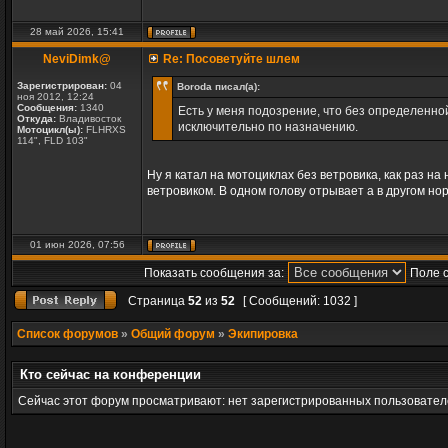
28 май 2026, 15:41
NeviDimk@
Re: Посоветуйте шлем
Зарегистрирован:
04
Boroda писал(а):
ноя 2012, 12:24
Сообщения:
1340
Есть у меня подозрение, что без определенн
Откуда:
Владивосток
исключительно по назначению.
Мотоцикл(ы):
FLHRXS
114", FLD 103"
Ну я катал на мотоциклах без ветровика, как раз н
ветровиком. В одном голову отрывает а в другом но
01 июн 2026, 07:56
Показать сообщения за:
Поле 
Страница
52
из
52
[ Сообщений: 1032 ]
Список форумов
»
Общий форум
»
Экипировка
Кто сейчас на конференции
Сейчас этот форум просматривают: нет зарегистрированных пользователе