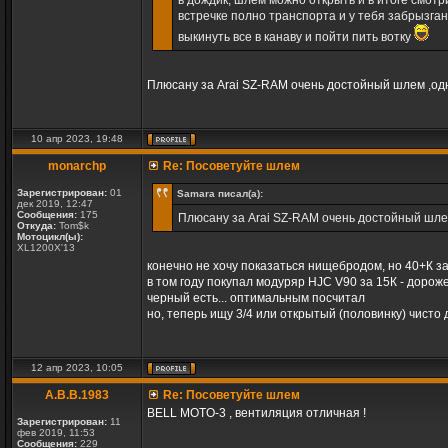
в дождик, шлем можно открыть и в итоге смотри
встречке полно транспорта и у тебя забрызганы
выкинуть все в канаву и пойти пить вотку
Плюсану за Arai SZ-RAM очень достойный шлем ,одн
10 апр 2023, 19:48
monarchp
Re: Посоветуйте шлем
Зарегистрирован:
01
Samara писал(а):
дек 2019, 12:47
Сообщения:
175
Плюсану за Arai SZ-RAM очень достойный шлем
Откуда:
Tom$k
Мотоцикл(ы):
XL1200X'13
конечно не хочу показаться нищебродом, но 40+К за
в том году покупал модуряр HJC V90 за 15К - дорож
черный есть... оптимальным посчитал
но, теперь ищу 3/4 или открытый (половинку) чисто 
12 апр 2023, 10:05
A.B.B.1983
Re: Посоветуйте шлем
BELL MOTO-3 , вентиляция отличная !
Зарегистрирован:
11
фев 2019, 11:53
Сообщения:
229