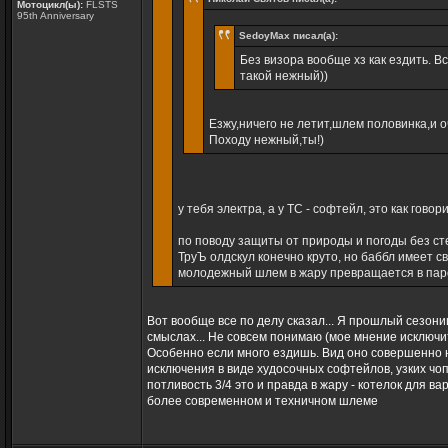
Мотоцикл(ы):
FLSTS
95th Anniversary
SedoyMax писал(а):
Без визора вообще хз как ездить. Вс
такой нежный))
Езжу,ничего не летит,шлем половинка,и о
Походу нежный,ты!)
у тебя электра, а у ТС - софтейл, это как гов
по поводу защиты от природы и погоды без ст
ТруЪ олдскул конечно круто, но баббл имеет св
молодежный шлем в жару превращается в паро
Вот вообще все по делу сказал... Я прошлый сезониш
смыслах... Не совсем понимаю (мое мнение исключит
Особенно если много ездишь. Вид оно совершенно 
исключения в виде худосочных софтейлов, узких чопп
потливость 3/4 это и правда в жару - котелок для в
более современном и техничном шлеме