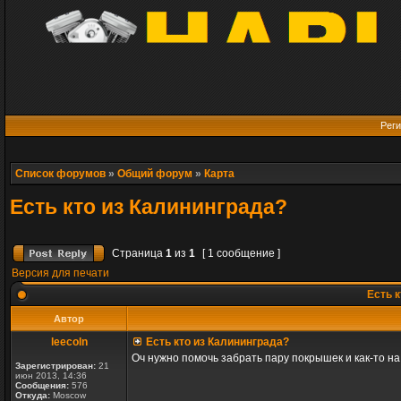
Реги
Список форумов
»
Общий форум
»
Карта
Есть кто из Калининграда?
Страница
1
из
1
[ 1 сообщение ]
Версия для печати
Есть к
Автор
leecoln
Есть кто из Калининграда?
Оч нужно помочь забрать пару покрышек и как-то на
Зарегистрирован:
21
июн 2013, 14:36
Сообщения:
576
Откуда:
Moscow