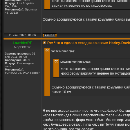
хочется максикороткое крыло-клюв на нижнюю 
Откуда:
Los Angeles,
варианту, вернее по мотардовскому.
CA, USA
Мотоцикл(ы):
Sportster
48, 2012г
Обычно ассоциируются с такими крыльями байки выс
11 июн 2026, 06:36
LowriderRF
Re: Что я сделал сегодня со своим Harley-Davi
МОДЕРАТОР
fa11en писал(а):
Зарегистрирован:
01
апр 2011, 06:08
Сообщения:
3609
LowriderRF писал(а):
Откуда:
Омск-падла-
сити
хочется максикороткое крыло-клюв на ни
Мотоцикл(ы):
FLHTCUI'08, WLA bobber
кроссовому варианту, вернее по мотардо
Обычно ассоциируются с такими крыльями байк
около 10 см
Я не про ассоциации, я про то что под фарой боль
через мотик идет линия перспективы фара -бак сед
чтобы ее закончить фара может быть более вертика
как у бульдозера-отвал, типа как у питбуля тупая 
Но это обычно, все так делают.