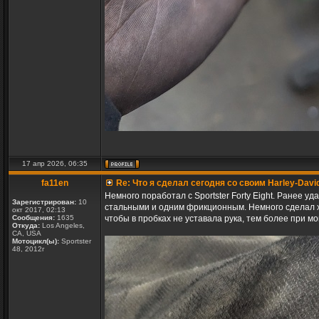
17 апр 2026, 06:35
fa11en
Re: Что я сделал сегодня со своим Harley-Davi
Немного поработал с Sportster Forty Eight. Ранее 
Зарегистрирован:
10
стальными и одним фрикционным. Немного сделал хо
окт 2017, 02:13
Сообщения:
1635
чтобы в пробках не уставала рука, тем более при мо
Откуда:
Los Angeles,
CA, USA
Мотоцикл(ы):
Sportster
48, 2012г