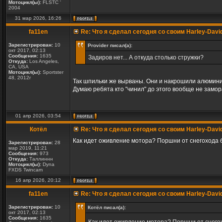
Мотоцикл(ы):
FLSTC '
2004
31 мар 2026, 16:26
fa11en
Re: Что я сделал сегодня со своим Harley-Davi
Зарегистрирован:
10
Provider писал(а):
окт 2017, 02:13
Сообщения:
1635
Задиров нет... А откуда столько стружки?
Откуда:
Los Angeles,
CA, USA
Мотоцикл(ы):
Sportster
48, 2012г
Так шпильки же вырваны. Они и накрошили алюминия.
Думаю ребята кто "чинил" до этого вообще не замор
01 апр 2026, 03:54
Котёл
Re: Что я сделал сегодня со своим Harley-Davi
Как идет оживление мотора? Поршни от снегохода 
Зарегистрирован:
28
мар 2019, 11:21
Сообщения:
973
Откуда:
Таллиннн
Мотоцикл(ы):
Dyna
FXDS Twincam
16 апр 2026, 20:12
fa11en
Re: Что я сделал сегодня со своим Harley-Davi
Зарегистрирован:
10
Котёл писал(а):
окт 2017, 02:13
Сообщения:
1635