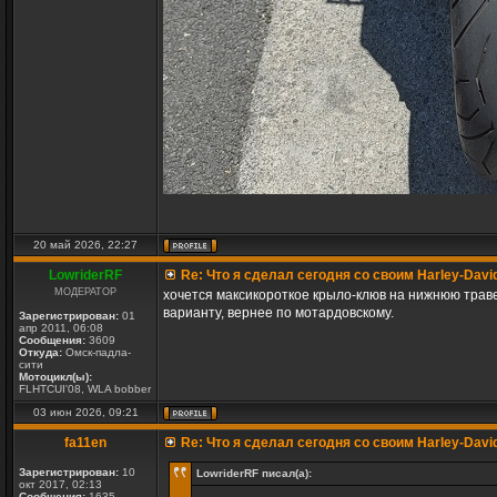
20 май 2026, 22:27
LowriderRF
Re: Что я сделал сегодня со своим Harley-Davi
МОДЕРАТОР
хочется максикороткое крыло-клюв на нижнюю траве
варианту, вернее по мотардовскому.
Зарегистрирован:
01
апр 2011, 06:08
Сообщения:
3609
Откуда:
Омск-падла-
сити
Мотоцикл(ы):
FLHTCUI'08, WLA bobber
03 июн 2026, 09:21
fa11en
Re: Что я сделал сегодня со своим Harley-Davi
Зарегистрирован:
10
LowriderRF писал(а):
окт 2017, 02:13
Сообщения:
1635