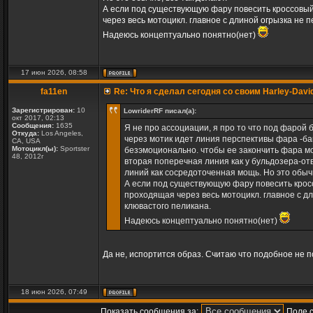
А если под существующую фару повесить кроссовый
через весь мотоцикл. главное с длиной огрызка не
Надеюсь концептуально понятно(нет)
17 июн 2026, 08:58
fa11en
Re: Что я сделал сегодня со своим Harley-Davi
Зарегистрирован:
10
LowriderRF писал(а):
окт 2017, 02:13
Сообщения:
1635
Я не про ассоциации, я про то что под фарой
Откуда:
Los Angeles,
через мотик идет линия перспективы фара -ба
CA, USA
Мотоцикл(ы):
Sportster
безэмоционально. чтобы ее закончить фара мо
48, 2012г
вторая поперечная линия как у бульдозера-отв
линий как сосредоточенная мощь. Но это обычн
А если под существующую фару повесить кросс
проходящая через весь мотоцикл. главное с д
клювастого пеликана.
Надеюсь концептуально понятно(нет)
Да не, испортится образ. Считаю что подобное не 
18 июн 2026, 07:49
Показать сообщения за:
Поле 