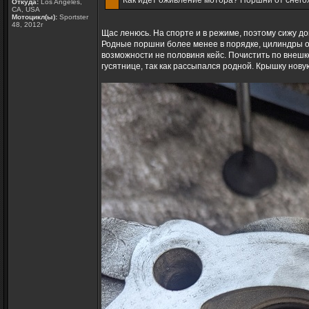
Как идет оживление мотора? Поршни от снего
Откуда:
Los Angeles,
CA, USA
Мотоцикл(ы):
Sportster
48, 2012г
Щас ленюсь. На спорте и в режиме, поэтому сижу дом
Родные поршни более менее в порядке, цилиндры ос
возможности не половиня кейс. Почистить по внешке
гусятнице, так как рассыпался родной. Крышку нову