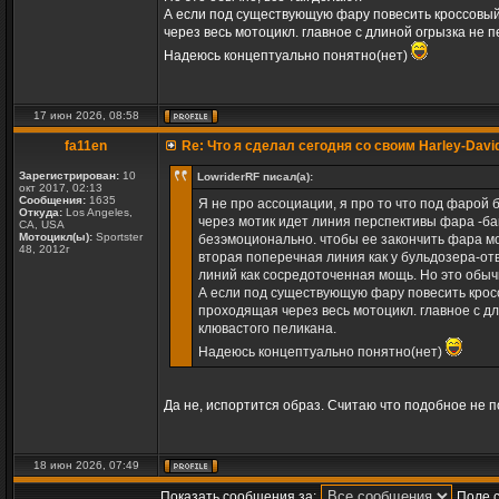
А если под существующую фару повесить кроссовый
через весь мотоцикл. главное с длиной огрызка не
Надеюсь концептуально понятно(нет)
17 июн 2026, 08:58
fa11en
Re: Что я сделал сегодня со своим Harley-Davi
Зарегистрирован:
10
LowriderRF писал(а):
окт 2017, 02:13
Сообщения:
1635
Я не про ассоциации, я про то что под фарой
Откуда:
Los Angeles,
через мотик идет линия перспективы фара -ба
CA, USA
Мотоцикл(ы):
Sportster
безэмоционально. чтобы ее закончить фара мо
48, 2012г
вторая поперечная линия как у бульдозера-отв
линий как сосредоточенная мощь. Но это обычн
А если под существующую фару повесить кросс
проходящая через весь мотоцикл. главное с д
клювастого пеликана.
Надеюсь концептуально понятно(нет)
Да не, испортится образ. Считаю что подобное не 
18 июн 2026, 07:49
Показать сообщения за:
Поле 