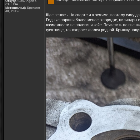
Как идет оживление мотора? Поршни от снего
Откуда:
Los Angeles,
CA, USA
Мотоцикл(ы):
Sportster
48, 2012г
Щас ленюсь. На спорте и в режиме, поэтому сижу дом
Родные поршни более менее в порядке, цилиндры ос
возможности не половиня кейс. Почистить по внешке
гусятнице, так как рассыпался родной. Крышку нову