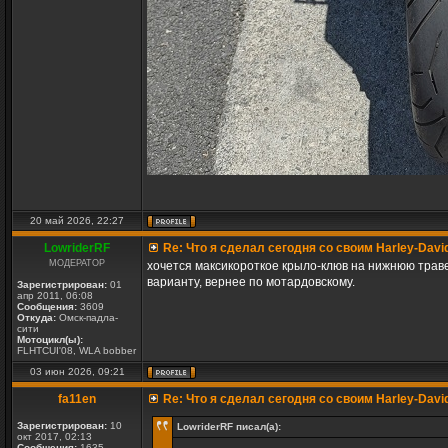
20 май 2026, 22:27
LowriderRF
Re: Что я сделал сегодня со своим Harley-Davi
МОДЕРАТОР
хочется максикороткое крыло-клюв на нижнюю траве
варианту, вернее по мотардовскому.
Зарегистрирован:
01
апр 2011, 06:08
Сообщения:
3609
Откуда:
Омск-падла-
сити
Мотоцикл(ы):
FLHTCUI'08, WLA bobber
03 июн 2026, 09:21
fa11en
Re: Что я сделал сегодня со своим Harley-Davi
Зарегистрирован:
10
LowriderRF писал(а):
окт 2017, 02:13
Сообщения:
1635