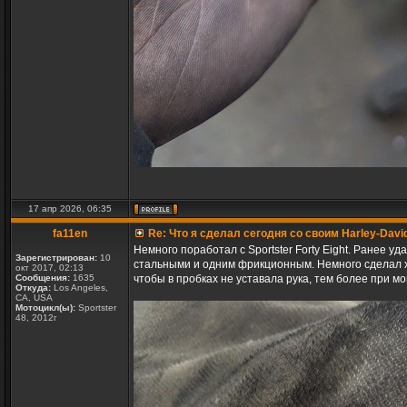
17 апр 2026, 06:35
fa11en
Re: Что я сделал сегодня со своим Harley-Davi
Немного поработал с Sportster Forty Eight. Ранее 
Зарегистрирован:
10
стальными и одним фрикционным. Немного сделал хо
окт 2017, 02:13
Сообщения:
1635
чтобы в пробках не уставала рука, тем более при мо
Откуда:
Los Angeles,
CA, USA
Мотоцикл(ы):
Sportster
48, 2012г