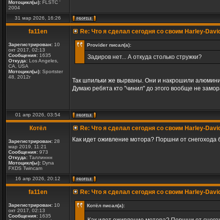
Мотоцикл(ы):
FLSTC '
2004
31 мар 2026, 16:26
fa11en
Re: Что я сделал сегодня со своим Harley-Davi
Зарегистрирован:
10
Provider писал(а):
окт 2017, 02:13
Сообщения:
1635
Задиров нет... А откуда столько стружки?
Откуда:
Los Angeles,
CA, USA
Мотоцикл(ы):
Sportster
48, 2012г
Так шпильки же вырваны. Они и накрошили алюминия.
Думаю ребята кто "чинил" до этого вообще не замор
01 апр 2026, 03:54
Котёл
Re: Что я сделал сегодня со своим Harley-Davi
Как идет оживление мотора? Поршни от снегохода 
Зарегистрирован:
28
мар 2019, 11:21
Сообщения:
973
Откуда:
Таллиннн
Мотоцикл(ы):
Dyna
FXDS Twincam
16 апр 2026, 20:12
fa11en
Re: Что я сделал сегодня со своим Harley-Davi
Зарегистрирован:
10
Котёл писал(а):
окт 2017, 02:13
Сообщения:
1635