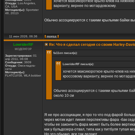
хочется максикороткое крыло-клюв на нижнюю 
Откуда:
Los Angeles,
варианту, вернее по мотардовскому.
CA, USA
Мотоцикл(ы):
Sportster
48, 2012г
Обычно ассоциируются с такими крыльями байки выс
11 июн 2026, 06:36
LowriderRF
Re: Что я сделал сегодня со своим Harley-Davi
МОДЕРАТОР
fa11en писал(а):
Зарегистрирован:
01
апр 2011, 06:08
Сообщения:
3609
LowriderRF писал(а):
Откуда:
Омск-падла-
сити
хочется максикороткое крыло-клюв на ни
Мотоцикл(ы):
FLHTCUI'08, WLA bobber
кроссовому варианту, вернее по мотардо
Обычно ассоциируются с такими крыльями байк
около 10 см
Я не про ассоциации, я про то что под фарой боль
через мотик идет линия перспективы фара -бак сед
чтобы ее закончить фара может быть более вертика
как у бульдозера-отвал, типа как у питбуля тупая 
Но это обычно, все так делают.