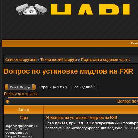
Реги
Список форумов
»
Технический форум
»
Подвеска и ходовая часть
Вопрос по установке мидлов на FXR
Страница
1
из
1
[ Сообщений: 5 ]
Версия для печати
Вопрос по 
Автор
Гера
Вопрос по установке мидлов на FXR
Всем привет, пришел FXR с поврежденным форвардо
Зарегистрирован:
14
поставить? по каталогу крепления подножек у FXR св
окт 2020, 03:21
Сообщения:
60
Откуда:
Волжский,