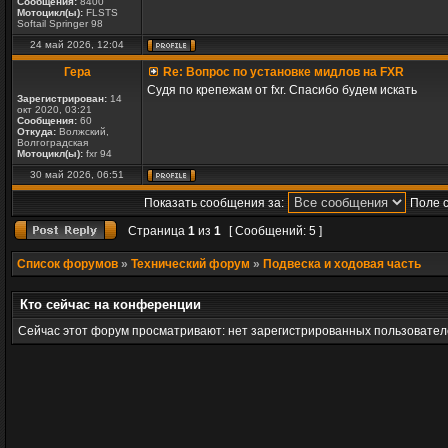
Сообщения:
8400
Мотоцикл(ы):
FLSTS
Softail Springer 98
24 май 2026, 12:04
Гера
Re: Вопрос по установке мидлов на FXR
Судя по крепежам от fxr. Спасибо будем искать
Зарегистрирован:
14
окт 2020, 03:21
Сообщения:
60
Откуда:
Волжский,
Волгоградская
Мотоцикл(ы):
fxr 94
30 май 2026, 06:51
Показать сообщения за:
Поле 
Страница
1
из
1
[ Сообщений: 5 ]
Список форумов
»
Технический форум
»
Подвеска и ходовая часть
Кто сейчас на конференции
Сейчас этот форум просматривают: нет зарегистрированных пользователе