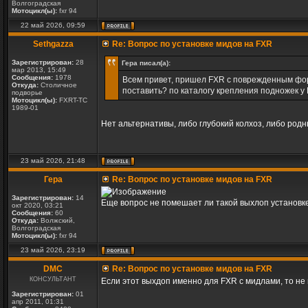
Волгоградская
Мотоцикл(ы):
fxr 94
22 май 2026, 09:59
Sethgazza
Re: Вопрос по установке мидов на FXR
Зарегистрирован:
28
Гера писал(а):
мар 2013, 15:49
Сообщения:
1978
Всем привет, пришел FXR с поврежденным фор
Откуда:
Столичное
поставить? по каталогу крепления подножек у 
подворье
Мотоцикл(ы):
FXRT-TC
1989-01
Нет альтернативы, либо глубокий колхоз, либо род
23 май 2026, 21:48
Гера
Re: Вопрос по установке мидов на FXR
Зарегистрирован:
14
Еще вопрос не помешает ли такой выхлоп установк
окт 2020, 03:21
Сообщения:
60
Откуда:
Волжский,
Волгоградская
Мотоцикл(ы):
fxr 94
23 май 2026, 23:19
DMC
Re: Вопрос по установке мидов на FXR
КОНСУЛЬТАНТ
Если этот выхдоп именно для FXR с мидлами, то не 
Зарегистрирован:
01
апр 2011, 01:31