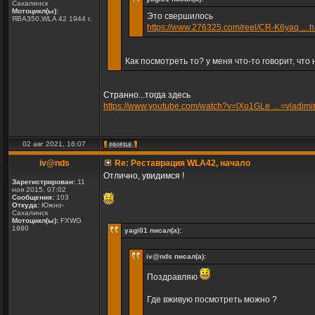
Сахалинск
Мотоцикл(ы):
Это свершилось
ЯВА350,WLA 42 1944 г.
https://www.276325.com/reel/CR-K6yaq ... 
Как посмотреть то? у меня что-то говорит, что
Странно...тогда здесь
https://www.youtube.com/watch?v=lXo1GLe ... =vladimi
02 авг 2021, 16:07
iv@nds
Re: Реставрация WLA42, начало
Отлично, увидимся !
Зарегистрирован:
11
ноя 2015, 07:02
Сообщения:
103
Откуда:
Южно-
Сахалинск
Мотоцикл(ы):
FXWG
1980
yagi01 писал(а):
iv@nds писал(а):
Поздравляю
Где вживую посмотреть можно ?