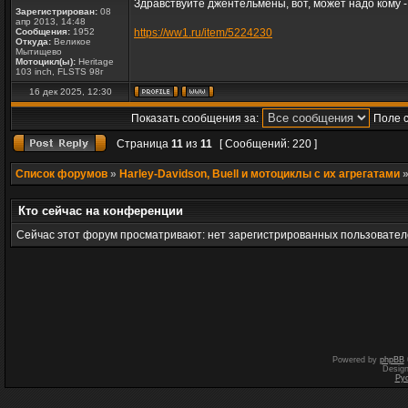
Здравствуйте джентельмены, вот, может надо кому -
Зарегистрирован:
08
апр 2013, 14:48
Сообщения:
1952
https://ww1.ru/item/5224230
Откуда:
Великое
Мытищево
Мотоцикл(ы):
Heritage
103 inch, FLSTS 98г
16 дек 2025, 12:30
Показать сообщения за:
Поле 
Страница
11
из
11
[ Сообщений: 220 ]
Список форумов
»
Harley-Davidson, Buell и мотоциклы с их агрегатами
Кто сейчас на конференции
Сейчас этот форум просматривают: нет зарегистрированных пользователе
Powered by
phpBB
Desig
Ру