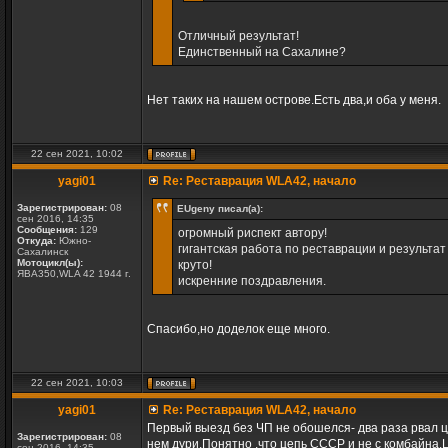
Отличный результат!
Единственный на Сахалине?
Нет таких на нашем острове.Есть два,и оба у меня.
22 сен 2021, 10:02
yagi01
Re: Реставрация WLA42, начало
Зарегистрирован:
08
EUgeny писал(а):
сен 2016, 14:35
Сообщения:
129
огромный риспект автору!
Откуда:
Южно-
гигантская работа по реставрации и результа
Сахалинск
Мотоцикл(ы):
круто!
ЯВА350,WLA 42 1944 г.
искренние поздравления.
Спасибо,но доделок еще много.
22 сен 2021, 10:03
yagi01
Re: Реставрация WLA42, начало
Первый выезд без ЧП не обошелся- два раза рвал ц
Зарегистрирован:
08
нем дури.Понятно ,что цепь СССР и не с комбайна.
сен 2016, 14:35