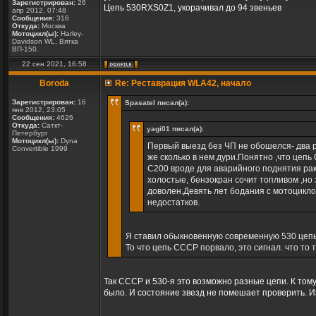
Зарегистрирован:
26
Цепь 530RXS0Z1, укорачивал до 94 звеньев
апр 2012, 07:48
Сообщения:
316
Откуда:
Москва
Мотоцикл(ы):
Harley-
Davidson WL, Вятка
ВП-150.
22 сен 2021, 16:58
Boroda
Re: Реставрация WLA42, начало
Зарегистрирован:
16
Spasatel писал(а):
янв 2012, 23:05
Сообщения:
4626
Откуда:
Саткт-
yagi01 писал(а):
Петербург
Мотоцикл(ы):
Dyna
Первый выезд без ЧП не обошелся- два р
Convertible 1999
же сколько в нем дури.Понятно ,что цеп
С200 вроде для аварийного поднятия рак
холостые, бензокран сочит топливом ,но 
доволен.Девять лет бодания с мотоцикло
недостатков.
Я ставил обыкновенную современную 530 цепь 
То что цепь СССР порвало, это сигнал. что то т
Так СССР и 530-я это возможно разные цепи. К том
было. И состояние звезд не помешает проверить. 