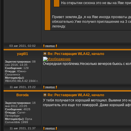
На открытии сезона это не вы на Яве пр
Привет земляк.Да ,я на Яве иногда прохваты
обязательно.Уже получил приглашение на 3 с
легенду.
03 авг 2021, 02:02
yagi01
Re: Реставрация WLA42, начало
Зарегистрирован:
08
Очередная проблема.Несколько вечеров бьюсь с ко
сен 2016, 14:35
Сообщения:
129
Откуда:
Южно-
Сахалинск
Мотоцикл(ы):
ЯВА350,WLA 42 1944 г.
11 авг 2021, 15:22
Boroda
Re: Реставрация WLA42, начало
У тебя получается хороший мотоцикл. Выкини это 
Зарегистрирован:
16
глушитель это еще тот геморрой. Даже хороший афт
янв 2012, 23:05
Сообщения:
4626
Откуда:
Саткт-
Петербург
Мотоцикл(ы):
Dyna
Convertible 1999
11 авг 2021, 21:37