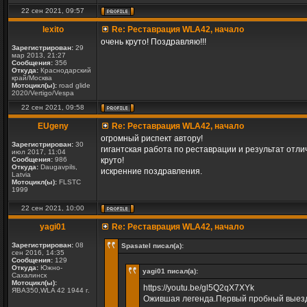
22 сен 2021, 09:57
lexito
Re: Реставрация WLA42, начало
очень круто! Поздравляю!!!
Зарегистрирован:
29
мар 2013, 21:27
Сообщения:
356
Откуда:
Краснодарский
край/Москва
Мотоцикл(ы):
road glide
2020/Vertigo/Vespa
22 сен 2021, 09:58
EUgeny
Re: Реставрация WLA42, начало
огромный риспект автору!
Зарегистрирован:
30
гигантская работа по реставрации и результат отл
июл 2017, 11:04
Сообщения:
986
круто!
Откуда:
Daugavpils,
искренние поздравления.
Latvia
Мотоцикл(ы):
FLSTC
1999
22 сен 2021, 10:00
yagi01
Re: Реставрация WLA42, начало
Зарегистрирован:
08
Spasatel писал(а):
сен 2016, 14:35
Сообщения:
129
Откуда:
Южно-
yagi01 писал(а):
Сахалинск
Мотоцикл(ы):
https://youtu.be/gl5Q2qX7XYk
ЯВА350,WLA 42 1944 г.
Ожившая легенда.Первый пробный выез