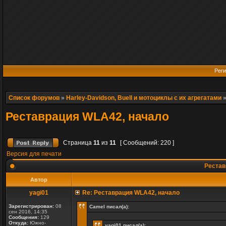
Реги
Список форумов
»
Harley-Davidson, Buell и мотоциклы с их агрегатами
Реставрация WLA42, начало
Страница
11
из
11
[ Сообщений: 220 ]
Версия для печати
Рестав
Автор
yagi01
Re: Реставрация WLA42, начало
Зарегистрирован:
08
Camel писал(а):
сен 2016, 14:35
Сообщения:
129
Откуда:
Южно-
yagi01 писал(а):