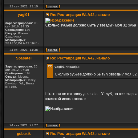
22 сен 2021, 23:10
yagi01
Re: Реставрация WLA42, начало
Зарегистрирован:
08
Сколько зубьев должно быть у звезды? моя 32 зуба
сен 2016, 14:35
Сообщения:
129
Откуда:
Южно-
Сахалинск
Мотоцикл(ы):
ЯВА350,WLA 42 1944 г.
24 сен 2021, 14:36
Spasatel
Re: Реставрация WLA42, начало
Зарегистрирован:
26
yagi01 писал(а):
апр 2012, 07:48
Сообщения:
316
Сколько зубьев должно быть у звезды? моя 32
Откуда:
Москва
Мотоцикл(ы):
Harley-
Davidson WL, Вятка
ВП-150.
Штатная по каталогу для solo - 31 зуб, но все ста
коляской использовали.
24 сен 2021, 21:27
gobusik
Re: Реставрация WLA42, начало