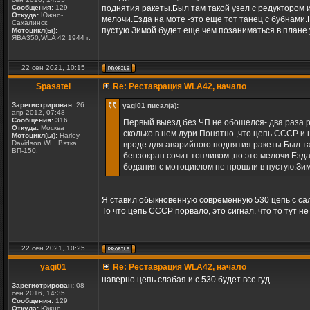
Сообщения:
129
поднятия ракеты.Был там такой узел с редуктором 
Откуда:
Южно-
мелочи.Езда на моте -это еще тот танец с бубнами
Сахалинск
пустую.Зимой будет еще чем позаниматься в плане 
Мотоцикл(ы):
ЯВА350,WLA 42 1944 г.
22 сен 2021, 10:15
Spasatel
Re: Реставрация WLA42, начало
Зарегистрирован:
26
yagi01 писал(а):
апр 2012, 07:48
Сообщения:
316
Первый выезд без ЧП не обошелся- два раза р
Откуда:
Москва
сколько в нем дури.Понятно ,что цепь СССР и
Мотоцикл(ы):
Harley-
Davidson WL, Вятка
вроде для аварийного поднятия ракеты.Был та
ВП-150.
бензокран сочит топливом ,но это мелочи.Езда
бодания с мотоциклом не прошли в пустую.Зим
Я ставил обыкновенную современную 530 цепь с сал
То что цепь СССР порвало, это сигнал. что то тут не
22 сен 2021, 10:25
yagi01
Re: Реставрация WLA42, начало
наверно цепь слабая и с 530 будет все гуд.
Зарегистрирован:
08
сен 2016, 14:35
Сообщения:
129
Откуда:
Южно-