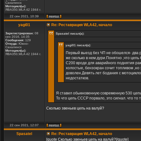
Сахалинск
Мотоцикл(ы):
ЯВА350,WLA 42 1944 г.
22 сен 2021, 10:39
yagi01
Re: Реставрация WLA42, начало
Зарегистрирован:
08
Spasatel писал(а):
сен 2016, 14:35
Сообщения:
129
Откуда:
Южно-
yagi01 писал(а):
Сахалинск
Мотоцикл(ы):
Первый выезд без ЧП не обошелся- два р
ЯВА350,WLA 42 1944 г.
же сколько в нем дури.Понятно ,что цеп
С200 вроде для аварийного поднятия рак
холостые, бензокран сочит топливом ,но 
доволен.Девять лет бодания с мотоцикло
недостатков.
Я ставил обыкновенную современную 530 цепь 
То что цепь СССР порвало, это сигнал. что то т
Сколько звеньев цепь на валуй?
22 сен 2021, 12:07
Spasatel
Re: Реставрация WLA42, начало
[quote Сколько звеньев цепь на валуй?[/quote]