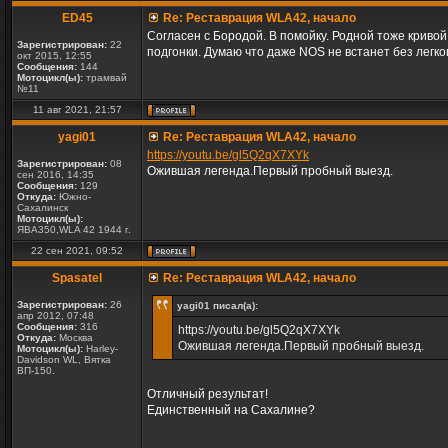
ED45
Re: Реставрация WLA42, начало
Согласен с Бородой. В помойку. Родной тоже криво
Зарегистрирован:
22
подгонки. Думаю что даже NOS не встанет без легког
окт 2015, 12:55
Сообщения:
144
Мотоцикл(ы):
трамвай
№11
11 авг 2021, 21:57
yagi01
Re: Реставрация WLA42, начало
https://youtu.be/gl5Q2qX7XYk
Зарегистрирован:
08
Ожившая легенда.Первый пробный выезд.
сен 2016, 14:35
Сообщения:
129
Откуда:
Южно-
Сахалинск
Мотоцикл(ы):
ЯВА350,WLA 42 1944 г.
22 сен 2021, 09:52
Spasatel
Re: Реставрация WLA42, начало
Зарегистрирован:
26
yagi01 писал(а):
апр 2012, 07:48
Сообщения:
316
https://youtu.be/gl5Q2qX7XYk
Откуда:
Москва
Ожившая легенда.Первый пробный выезд.
Мотоцикл(ы):
Harley-
Davidson WL, Вятка
ВП-150.
Отличный результат!
Единственный на Сахалине?