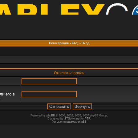
Регистрация
•
FAQ
•
Вход
Отослать пароль
ли его в
.
Powered by
phpBB
© 2000, 2002, 2005, 2007 phpBB Group.
Designed by
STSoftware
for
PTF
.
Русская поддержка phpBB