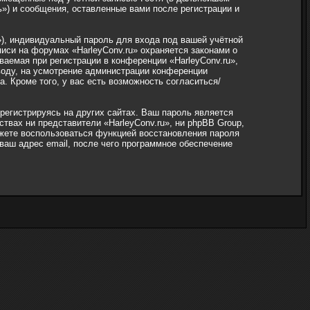
ь») и сообщения, оставленные вами после регистрации и
), индивидуальный пароль для входа под вашей учётной
иси на форумах «HarleyConv.ru» охраняется законами о
емая при регистрации в конференции «HarleyConv.ru»,
вводу, на усмотрение администрации конференции
. Кроме того, у вас есть возможность согласиться/
егистрируясь на других сайтах. Ваш пароль является
ствах ни представители «HarleyConv.ru», ни phpBB Group,
можете воспользоваться функцией восстановления пароля
аш адрес email, после чего программное обеспечение