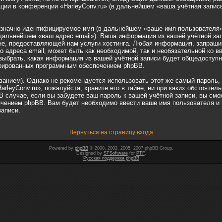
ции в конференции «HarleyConv.ru» (в дальнейшем «ваша учётная запис
означно идентифицируемое имя (в дальнейшем «ваше имя пользователя»
 дальнейшем «ваш адрес email»). Ваша информация из вашей учётной зап
, предоставляющей нам услуги хостинга. Любая информация, запрашива
о адреса email, может быть как необходимой, так и необязательной ко 
выбрать, какая информация из вашей учётной записи будет общедоступна
ерированных программным обеспечением phpBB.
нием). Однако не рекомендуется использовать этот же самый пароль, р
rleyConv.ru», пожалуйста, храните его в тайне, ни при каких обстоятель
 В случае, если вы забудете ваш пароль к вашей учётной записи, вы с
ением phpBB. Вам будет необходимо ввести ваше имя пользователя и в
записи.
Вернуться на страницу входа
Powered by
phpBB
© 2000, 2002, 2005, 2007 phpBB Group.
Designed by
STSoftware
for
PTF
.
Русская поддержка phpBB