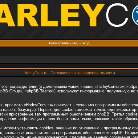
Регистрация
•
FAQ
•
Вход
HarleyConv.ru - Соглашение о конфиденциальности
 его подразделения (в дальнейшем «мы», «наш», «HarleyConv.ru», «https:
hpBB Group», «phpBB Teams») используют информацию, полученную во в
, просмотр «HarleyConv.ru» приведёт к созданию программным обеспеч
вашего браузера). Первые две cookie содержат только идентификатор п
чески присвоенные вам программным обеспечением phpBB. Третья cookie
я хранения информации о прочтённых вами темах, повышая таким образо
ы можем установить cookies, внешние по отношению к программному обе
ниц, созданных исключительно программным обеспечением phpBB. Втор
и могут быть, но не исчерпываются, следующие данные: сообщения, ра