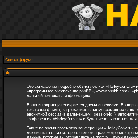
Список форумов
Это соглашение подробно объясняет, как «HarleyConv.ru» и
«программное обеспечение phpBB», «www.phpbb.com», «p
дальнейшем «ваша информация»).
Ваша информация собирается двумя способами. Во-первых
текстовые файлы, загружаемые в папку временных файлов 
анонимной сессии (в дальнейшем «session-id»), автомати
конференции «HarleyConv.ru» и будет использоваться дл
Также во время просмотра конференции «HarleyConv.ru» м
документа, целью которого является рассмотрение стра
данные, которые вы отправляете на форум. Этими данным