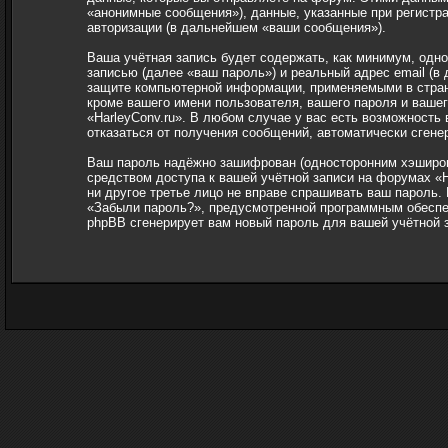
«анонимные сообщения»), данные, указанные при регистра
авторизации (в дальнейшем «ваши сообщения»).
Ваша учётная запись будет содержать, как минимум, одн
записью (далее «ваш пароль») и реальный адрес email (в
защите компьютерной информации, применяемыми в стране
кроме вашего имени пользователя, вашего пароля и вашег
«HarleyConv.ru». В любом случае у вас есть возможность 
отказаться от получения сообщений, автоматически сген
Ваш пароль надёжно зашифрован (односторонним хэширова
средством доступа к вашей учётной записи на форумах «Ha
ни другое третье лицо не вправе спрашивать ваш пароль.
«Забыли пароль?», предусмотренной программным обеспеч
phpBB сгенерирует вам новый пароль для вашей учётной 