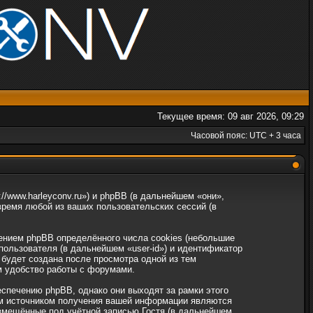
Текущее время: 09 авг 2026, 09:29
Часовой пояс: UTC + 3 часа
//www.harleyconv.ru») и phpBB (в дальнейшем «они»,
ремя любой из ваших пользовательских сессий (в
ением phpBB определённого числа cookies (небольшие
ользователя (в дальнейшем «user-id») и идентификатор
 будет создана после просмотра одной из тем
м удобство работы с форумами.
спечению phpBB, однако они выходят за рамки этого
ым источником получения вашей информации являются
змещённые под учётной записью Гостя (в дальнейшем