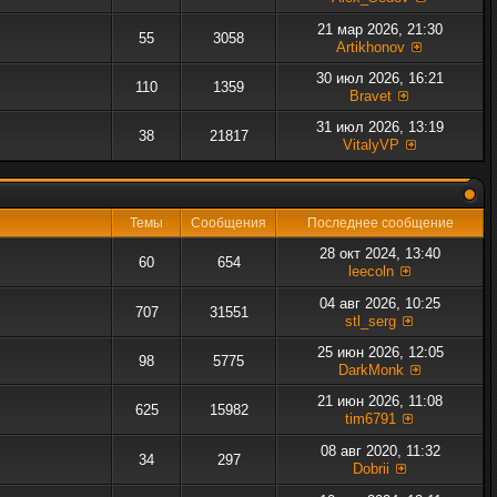
21 мар 2026, 21:30
55
3058
Artikhonov
30 июл 2026, 16:21
110
1359
Bravet
31 июл 2026, 13:19
38
21817
VitalyVP
Темы
Сообщения
Последнее сообщение
28 окт 2024, 13:40
60
654
leecoln
04 авг 2026, 10:25
707
31551
stl_serg
25 июн 2026, 12:05
98
5775
DarkMonk
21 июн 2026, 11:08
625
15982
tim6791
08 авг 2020, 11:32
34
297
Dobrii