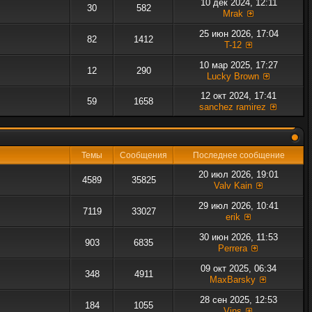
10 дек 2024, 12:11
30
582
Mrak
25 июн 2026, 17:04
82
1412
T-12
10 мар 2025, 17:27
12
290
Lucky Brown
12 окт 2024, 17:41
59
1658
sanchez ramirez
Темы
Сообщения
Последнее сообщение
20 июл 2026, 19:01
4589
35825
Valv Kain
29 июл 2026, 10:41
7119
33027
erik
30 июн 2026, 11:53
903
6835
Perrera
09 окт 2025, 06:34
348
4911
MaxBarsky
28 сен 2025, 12:53
184
1055
Vins