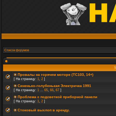
Список форумов
Т
Провалы на горячем моторе (TC103, 14+)
[ На страницу:
1
,
2
]
Синенько-голубенькая Электричка 1991
[ На страницу:
1
...
65
,
66
,
67
]
Проблема с подсветкой приборной панели
[ На страницу:
1
,
2
]
Стоковый выхлоп в аренду.