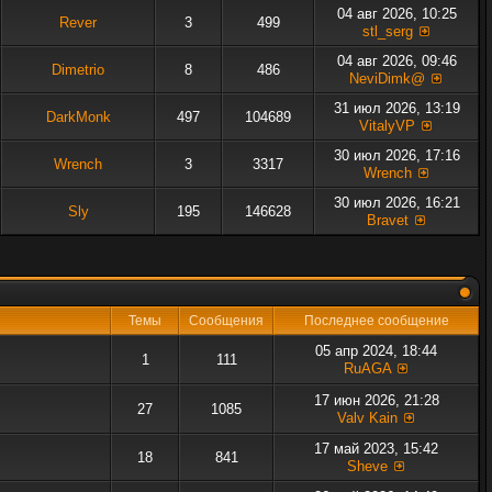
04 авг 2026, 10:25
Rever
3
499
stl_serg
04 авг 2026, 09:46
Dimetrio
8
486
NeviDimk@
31 июл 2026, 13:19
DarkMonk
497
104689
VitalyVP
30 июл 2026, 17:16
Wrench
3
3317
Wrench
30 июл 2026, 16:21
Sly
195
146628
Bravet
Темы
Сообщения
Последнее сообщение
05 апр 2024, 18:44
1
111
RuAGA
17 июн 2026, 21:28
27
1085
Valv Kain
17 май 2023, 15:42
18
841
Sheve