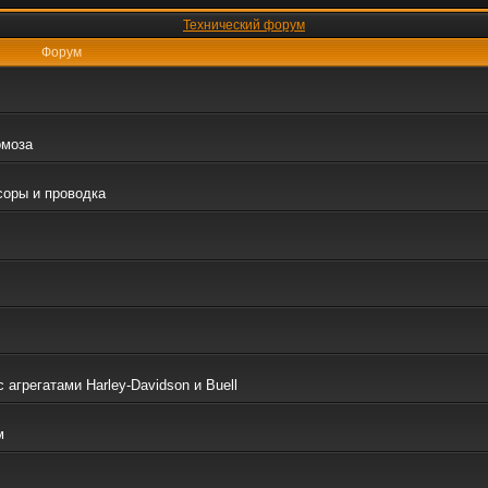
Технический форум
Форум
рмоза
соры и проводка
грегатами Harley-Davidson и Buell
м