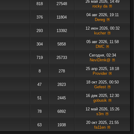
26 май 2026, 14:49
818
27548
rocky da
04 авг 2026, 19:11
376
11804
Dereg
12 июн 2026, 00:32
293
13392
kucher
05 авг 2026, 11:58
304
5858
DMC
Сегодня, 02:34
719
25733
NeviDimk@
25 апр 2025, 18:18
8
278
Provider
18 окт 2025, 00:50
47
2823
Gefest
16 дек 2025, 12:30
51
2445
gobusik
12 май 2026, 15:26
78
6892
s3m
20 окт 2025, 21:55
63
1938
fa11en