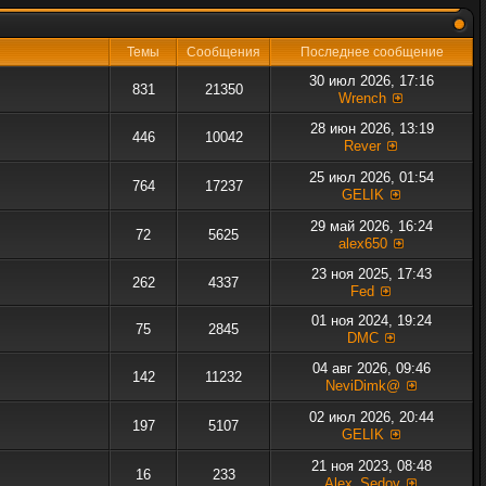
Темы
Сообщения
Последнее сообщение
30 июл 2026, 17:16
831
21350
Wrench
28 июн 2026, 13:19
446
10042
Rever
25 июл 2026, 01:54
764
17237
GELIK
29 май 2026, 16:24
72
5625
alex650
23 ноя 2025, 17:43
262
4337
Fed
01 ноя 2024, 19:24
75
2845
DMC
04 авг 2026, 09:46
142
11232
NeviDimk@
02 июл 2026, 20:44
197
5107
GELIK
21 ноя 2023, 08:48
16
233
Alex_Sedov