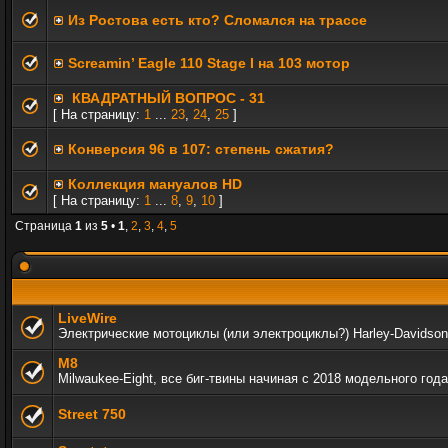
Из Ростова есть кто? Сломался на трассе
Screamin’ Eagle 110 Stage I на 103 мотор
КВАДРАТНЫЙ ВОПРОС - 31
[ На страницу:
1
...
23
,
24
,
25
]
Конверсия 96 в 107: степень сжатия?
Коллекция мануалов HD
[ На страницу:
1
...
8
,
9
,
10
]
Страница
1
из
5
•
1
,
2
,
3
,
4
,
5
LiveWire
Электрические мотоциклы (или электроциклы?) Harley-Davidson
M8
Milwaukee-Eight, все биг-твины начиная с 2018 модельного года
Street 750