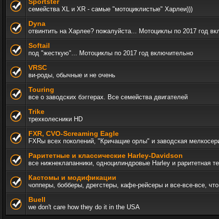
Sportster
семейства XL и XR - самые "мотоциклистые" Харлеи)))
Dyna
отвинтить на Харлее? пожалуйста... Мотоциклы по 2017 год в
Softail
под "жесткую"... Мотоциклы по 2017 год включительно
VRSC
ви-роды, обычные и не очень
Touring
все о заводских бэггерах. Все семейства двигателей
Trike
трехколесники HD
FXR, СVO-Screaming Eagle
FXRы всех поколений, "Кричащие орлы" и заводская мелкосер
Раритетные и классические Harley-Davidson
все нижнеклапанники, одноцилиндровые Harley и раритетная т
Кастомы и модификации
чопперы, бобберы, дрегстеры, кафе-рейсеры и все-все-все, ч
Buell
we don't care how they do it in the USA