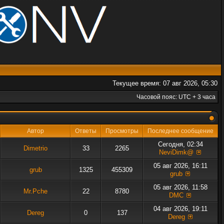
Текущее время: 07 авг 2026, 05:30
Часовой пояс: UTC + 3 часа
Автор
Ответы
Просмотры
Последнее сообщение
Сегодня, 02:34
Dimetrio
33
2265
NeviDimk@
05 авг 2026, 16:11
grub
1325
455309
grub
05 авг 2026, 11:58
Mr.Pche
22
8780
DMC
04 авг 2026, 19:11
Dereg
0
137
Dereg