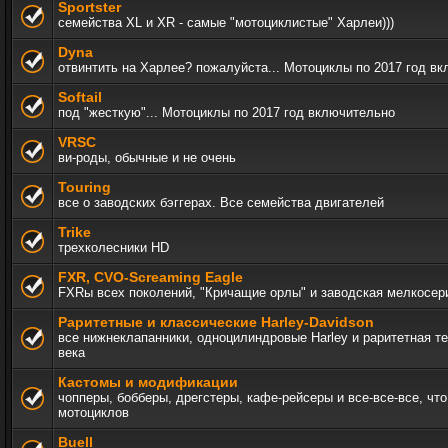
Sportster
семейства XL и XR - самые "мотоциклистые" Харлеи)))
Dyna
отвинтить на Харлее? пожалуйста... Мотоциклы по 2017 год в
Softail
под "жесткую"... Мотоциклы по 2017 год включительно
VRSC
ви-роды, обычные и не очень
Touring
все о заводских бэггерах. Все семейства двигателей
Trike
трехколесники HD
FXR, СVO-Screaming Eagle
FXRы всех поколений, "Кричащие орлы" и заводская мелкосер
Раритетные и классические Harley-Davidson
все нижнеклапанники, одноцилиндровые Harley и раритетная т
века
Кастомы и модификации
чопперы, бобберы, дрегстеры, кафе-рейсеры и все-все-все, чт
мотоциклов
Buell