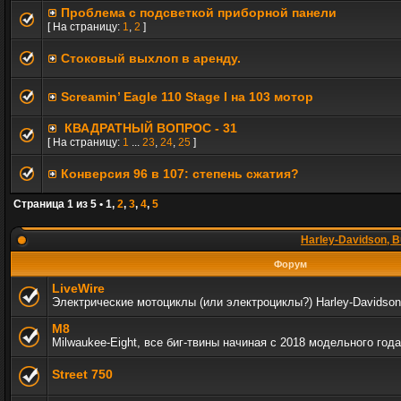
Проблема с подсветкой приборной панели
[ На страницу:
1
,
2
]
Стоковый выхлоп в аренду.
Screamin’ Eagle 110 Stage I на 103 мотор
КВАДРАТНЫЙ ВОПРОС - 31
[ На страницу:
1
...
23
,
24
,
25
]
Конверсия 96 в 107: степень сжатия?
Страница
1
из
5
•
1
,
2
,
3
,
4
,
5
Harley-Davidson, B
Форум
LiveWire
Электрические мотоциклы (или электроциклы?) Harley-Davidson
M8
Milwaukee-Eight, все биг-твины начиная с 2018 модельного года
Street 750