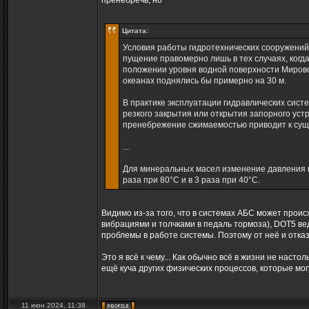
пренебречь, но
Цитата:
Условия работы гидротехнических сооружений 
пущение правомерно лишь в тех случаях, когд
положе­нии уровня водной поверхности Мирово
океанах поднялись бы примерно на 30 м.
В практике эксплуатации гидравлических систе
рез­кого закрытия или открытия запорного уст
пренеб­режение сжимаемостью приводит к су
...
Для минеральных масел изменение давления в 
раза при 80°С и в 3 раза при 40°С.
Видимо из-за того, что в системах АБС может проис
вибрациями и толчками в педаль тормоза), DOT5 вед
проблемы в работе системы. Поэтому от неё и отка
Это я всё к чему... Как обычно всё в жизни не нас
ещё куча других физических процессов, которые мо
11 июн 2024, 11:38