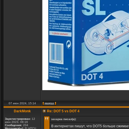
07 июн 2024, 15:14
DarkMonk
Re: DOT 5 vs DOT 4
Зарегистрирован:
12
захарка писал(а):
июн 2023, 08:16
Сообщения:
204
В интернетах пишут, что DOT5 больше сжимае
Мотоцикл(ы):
FLHTCU