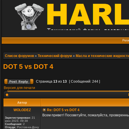
Реги
Список форумов
»
Технический форум
»
Масла и технические жидкост
DOT 5 vs DOT 4
Страница
13
из
13
[ Сообщений: 244 ]
Версия для печати
Автор
WOLODEZ
Re: DOT 5 vs DOT 4
Всем привет! Посоветуйте, пожалуйста, проверенный
Зарегистрирован:
21
июн 2023, 09:38
Сообщения:
2
Откуда:
Ростов-на-Дону