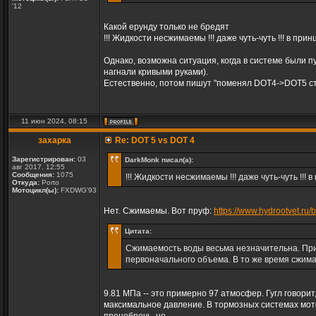
'12
Какой ерунду только не бредят
!!! Жидкости несжимаемы !!! даже чуть-чуть !!! в принц
Однако, возможна ситуация, когда в системе были п
нагнали кривыми руками).
Естественно, потом пишут "поменял DOT4->DOT5 ст
11 июн 2024, 08:15
захарка
Re: DOT 5 vs DOT 4
Зарегистрирован:
03
DarkMonk писал(а):
авг 2017, 12:55
Сообщения:
1075
!!! Жидкости несжимаемы !!! даже чуть-чуть !!! в
Откуда:
Porto
Мотоцикл(ы):
FXDWG'93
Нет. Сжимаемы. Вот пруф:
https://www.hydrootvet.ru/b
Цитата:
Сжимаемость воды весьма незначительна. При
первоначального объема. В то же время сжим
9.81 МПа -- это примерно 97 атмосфер. Гугл говори
максимальное давление. В тормозных системах мот