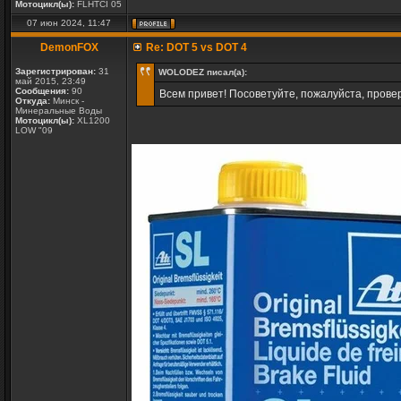
Мотоцикл(ы):
FLHTCI 05
07 июн 2024, 11:47
DemonFOX
Re: DOT 5 vs DOT 4
Зарегистрирован:
31
WOLODEZ писал(а):
май 2015, 23:49
Сообщения:
90
Всем привет! Посоветуйте, пожалуйста, провер
Откуда:
Минск -
Минеральные Воды
Мотоцикл(ы):
XL1200
LOW "09