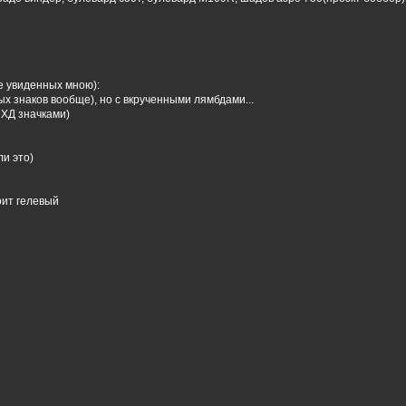
е увиденных мною):
 знаков вообще), но с вкрученными лямбдами...
 ХД значками)
ли это)
тоит гелевый