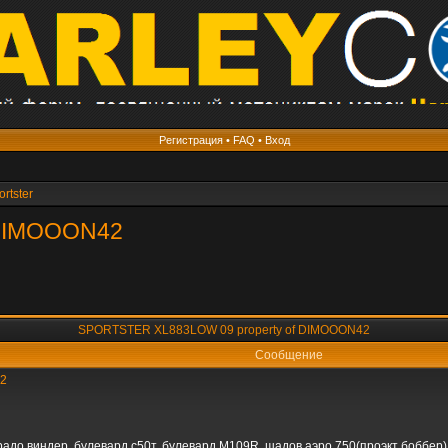
Регистрация
•
FAQ
•
Вход
ortster
 DIMOOON42
SPORTSTER XL883LOW 09 property of DIMOOON42
Сообщение
42
радо виндер, булевард с50т, булевард M109R, шадов аэро 750(проэкт боббер)