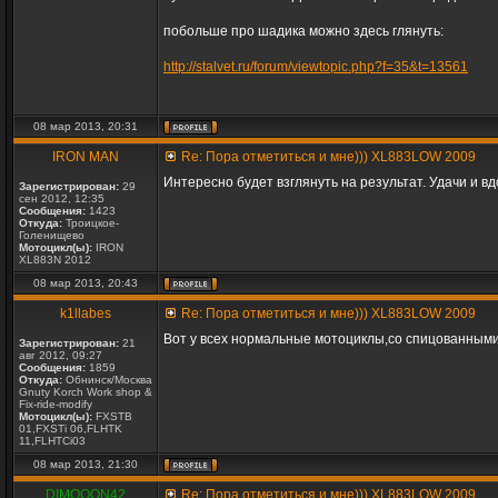
побольше про шадика можно здесь глянуть:
http://stalvet.ru/forum/viewtopic.php?f=35&t=13561
08 мар 2013, 20:31
IRON MAN
Re: Пора отметиться и мне))) XL883LOW 2009
Интересно будет взглянуть на результат. Удачи и 
Зарегистрирован:
29
сен 2012, 12:35
Сообщения:
1423
Откуда:
Троицкое-
Голенищево
Мотоцикл(ы):
IRON
XL883N 2012
08 мар 2013, 20:43
k1llabes
Re: Пора отметиться и мне))) XL883LOW 2009
Вот у всех нормальные мотоциклы,со спицованными
Зарегистрирован:
21
авг 2012, 09:27
Сообщения:
1859
Откуда:
Обнинск/Москва
Gnuty Korch Work shop &
Fix-ride-modify
Мотоцикл(ы):
FXSTB
01,FXSTi 06,FLHTK
11,FLHTCi03
08 мар 2013, 21:30
DIMOOON42
Re: Пора отметиться и мне))) XL883LOW 2009