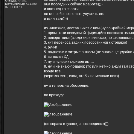
Откуда:
Анапа
Мотоцикл(ы):
XL1200
оба последних сейчас в работе))))
07, FLHX 11.
и наконец то спорти.
не мог себе позволить упустить его.
и взял таки))))
из ништяков, доставшихся с ним (ну по крайней мер
1. прямотоки неведомой фирмы(без опознавательных
2. поворотники (вроде кириякинские, но стекляшки с
3. кит переноса задних поворотников к стопарю)
4. ручки
5. подножки и хитрые выносы (не знаю еще-удобно 
6. сигналка ХД...
7. ну и нулевик скримен игл....
8. ну и не знаю-подарок это или нет-но аккум там с
вроде все.....
(зеркала есть, снял, чтобы не мешали пока)
ну а теперь на обозрение:
по приходу:
(он справа в кузове, я посерединке))))