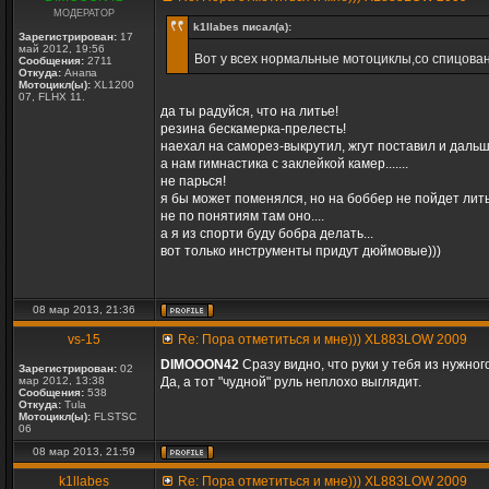
МОДЕРАТОР
k1llabes писал(а):
Зарегистрирован:
17
май 2012, 19:56
Вот у всех нормальные мотоциклы,со спицова
Сообщения:
2711
Откуда:
Анапа
Мотоцикл(ы):
XL1200
07, FLHX 11.
да ты радуйся, что на литье!
резина бескамерка-прелесть!
наехал на саморез-выкрутил, жгут поставил и дальше
а нам гимнастика с заклейкой камер.......
не парься!
я бы может поменялся, но на боббер не пойдет литье
не по понятиям там оно....
а я из спорти буду бобра делать...
вот только инструменты придут дюймовые)))
08 мар 2013, 21:36
vs-15
Re: Пора отметиться и мне))) XL883LOW 2009
DIMOOON42
Cразу видно, что руки у тебя из нужног
Зарегистрирован:
02
мар 2012, 13:38
Да, а тот "чудной" руль неплохо выглядит.
Сообщения:
538
Откуда:
Tula
Мотоцикл(ы):
FLSTSC
06
08 мар 2013, 21:59
k1llabes
Re: Пора отметиться и мне))) XL883LOW 2009