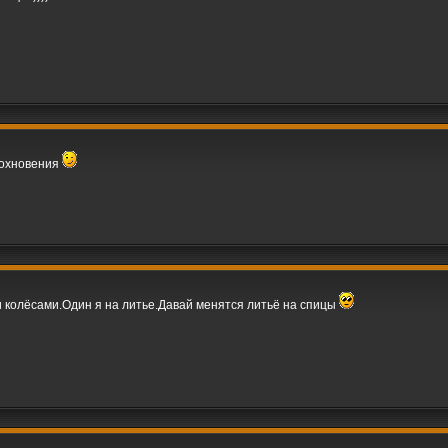
вдохновения
 колёсами.Один я на литье.Давай менятся литьё на спицы