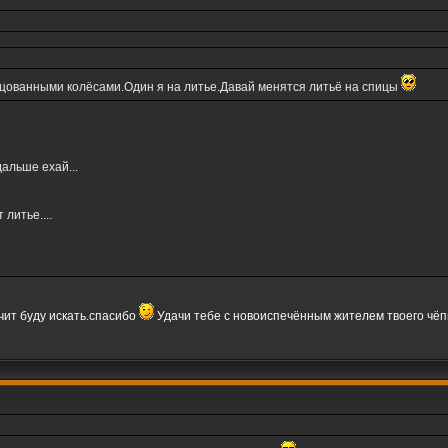
ицованными колёсами.Один я на литье.Давай менятся литьё на спицы
альше ехай...
литье....
чит буду искать.спасибо
Удачи тебе с новоиспечённым жителем твоего чё