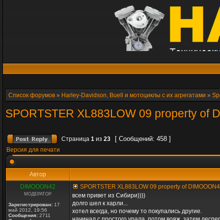
Список форумов
»
Harley-Davidson, Buell и мотоциклы с их агрегатами
»
Sp
SPORTSTER XL883LOW 09 property of
[ Сообщений: 458 ]
Страница
1
из
23
Версия для печати
Автор
DIMOOON42
SPORTSTER XL883LOW 09 property of DIMOOON
МОДЕРАТОР
всем привет из Сибири))))
долго шел к харли...
Зарегистрирован:
17
май 2012, 19:56
хотел всегда, но почему то покупались другие.
Сообщения:
2711
начинал с простого урала, потом вояж, затем деспе