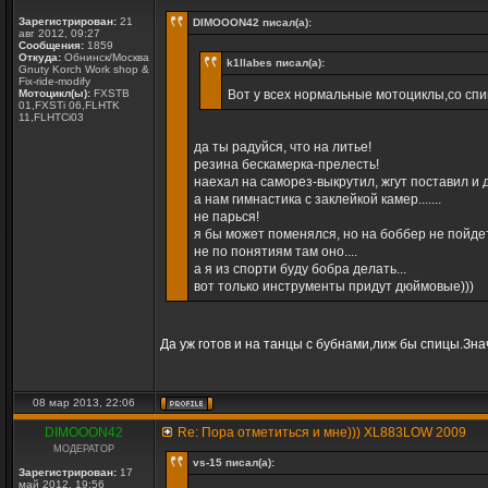
Зарегистрирован:
21
DIMOOON42 писал(а):
авг 2012, 09:27
Сообщения:
1859
Откуда:
Обнинск/Москва
k1llabes писал(а):
Gnuty Korch Work shop &
Fix-ride-modify
Мотоцикл(ы):
FXSTB
Вот у всех нормальные мотоциклы,со сп
01,FXSTi 06,FLHTK
11,FLHTCi03
да ты радуйся, что на литье!
резина бескамерка-прелесть!
наехал на саморез-выкрутил, жгут поставил и д
а нам гимнастика с заклейкой камер.......
не парься!
я бы может поменялся, но на боббер не пойдет 
не по понятиям там оно....
а я из спорти буду бобра делать...
вот только инструменты придут дюймовые)))
Да уж готов и на танцы с бубнами,лиж бы спицы.Зна
08 мар 2013, 22:06
DIMOOON42
Re: Пора отметиться и мне))) XL883LOW 2009
МОДЕРАТОР
vs-15 писал(а):
Зарегистрирован:
17
май 2012, 19:56