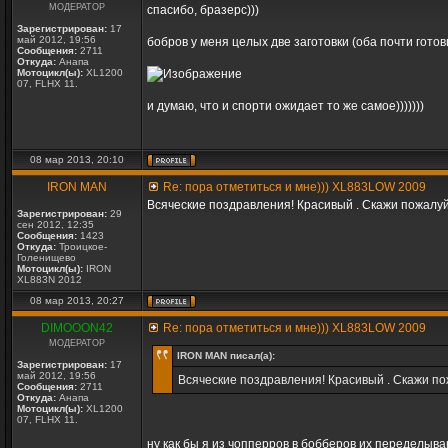
МОДЕРАТОР
спасибо, бразерс)))
Зарегистрирован:
17
май 2012, 19:56
бобров у меня целых две заготовки (оба почти готов
Сообщения:
2711
Откуда:
Анапа
Мотоцикл(ы):
XL1200
07, FLHX 11.
и думаю, что и спорти ожидает то же самое)))))))
08 мар 2013, 20:10
IRON MAN
Re: пора отметиться и мне))) XL883LOW 2009
Всяческие поздравления! Красивый . Скажи пожалуй
Зарегистрирован:
29
сен 2012, 12:35
Сообщения:
1423
Откуда:
Троицкое-
Голенищево
Мотоцикл(ы):
IRON
XL883N 2012
08 мар 2013, 20:27
DIMOOON42
Re: пора отметиться и мне))) XL883LOW 2009
МОДЕРАТОР
IRON MAN писал(а):
Зарегистрирован:
17
май 2012, 19:56
Всяческие поздравления! Красивый . Скажи по
Сообщения:
2711
Откуда:
Анапа
Мотоцикл(ы):
XL1200
07, FLHX 11.
ну как бы я из чопперров в бобберов их переделыва