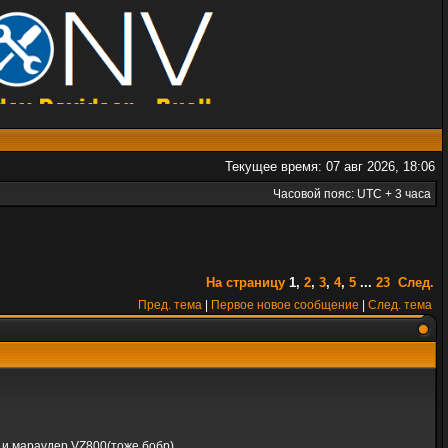
Текущее время: 07 авг 2026, 18:06
Часовой пояс: UTC + 3 часа
На страницу
1
,
2
,
3
,
4
,
5
...
23
След.
Пред. тема
|
Первое новое сообщение
|
След. тема
 и мараудер VZ800(тоже бобр).