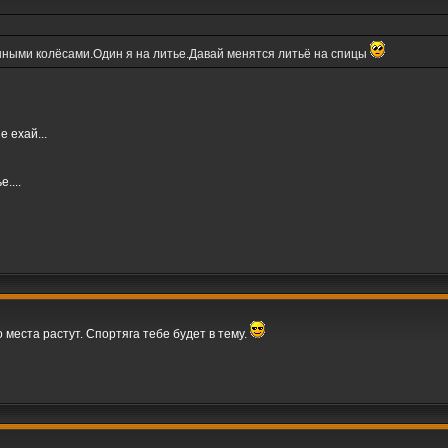
нными колёсами.Один я на литье.Давай менятся литьё на спицы
 ехай...
....
о места растут. Спортяга тебе будет в тему.