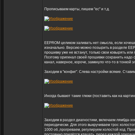
Прописываем карты, пишем "ес" и т.д.
EEPROM целиком заливать нет смысла, если хочешь 
изначально. Версию можно позырить в разделе EEPR
прошивку уже не встанут, только свои ковырять или 
Поэтому оригинал своей прошивки сохранить надо о
канал, наверное, короче, замкнуло что-то в тонкой 
Заходим в "конфиг". Слева настройки всякие. Ставим
Иногда бывают такие глюки (поставить как на картин
Заходим в раздел диагностики, включаем лямбда-зо
периодически. Для этого выкручиваем трос холостог
1000 об.,прогреваем, регулируем холостой ход. Про
постоянно придётся клацать, перед каждой операц