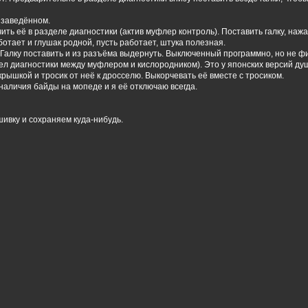
 заведённом.
ь её в разделе диагностики (актив муфлер контроль). Поставить галку, нажать
ботает и глушак родной, пусть работает, штука полезная.
 Галку поставить и из разъёма выдернуть. Выключенный программно, но не фи
ел диагностики между муфлером и кислородником). Это у японских версий душ
ышкой и тросик от неё к дросселю. Выкорчевать её вместе с тросиком.
наличия байды на мопеде и я её отключаю всегда.
шивку и сохраняем куда-нибудь.