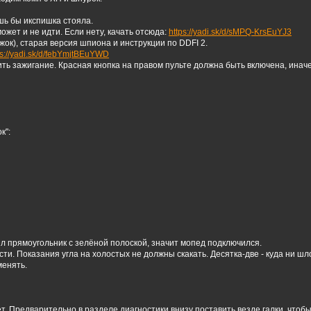
шь бы икспишка стояла.
ожет и не идти. Если нету, качать отсюда:
https://yadi.sk/d/sMPQ-KrsEuYJ3
ужок), старая версия шпиона и инструкции по DDFI 2.
ps://yadi.sk/d/febYmjtBEuYWD
ть зажигание. Красная кнопка на правом пульте должна быть включена, иначе
к":
л прямоугольник с зелёной полоской, значит мопед подключился.
и. Показания угла на холостых не должны скакать. Десятка-две - куда ни шло
менять.
т. Предварительно в разделе диагностики внизу поставить везде галки, чтобы