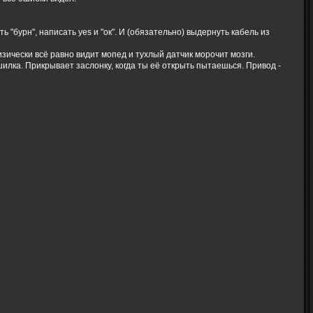
 "бурн", написать yes и "ок". И (обязательно) выдернуть кабель из
зически всё равно видит мопед и тухлый датчик морочит мозги.
илка. Прикрывает заслонку, когда ты её открыть пытаешься. Привод -