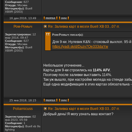
Сообщения:
627
Откуда:
Москва
Мотоцикл(ы):
Buell
XB9R (2003)
16 дек 2016, 13:49
Ром-Ромыч
Re: Заливка карт в мозги Buell XB 03...07 гг.
Зарегистрирован:
12
Ром-Ромыч писал(а):
мар 2014, 09:47
Сообщения:
627
Для 9-ки. Нулевик K&N - стоковый выхлоп. 95-й
Откуда:
Москва
https://yadi.sk/d/Duzv7Oe333daYw
Мотоцикл(ы):
Buell
XB9R (2003)
Небольшое уточнение...
Карты для 9-ки строились на
114% AFV
.
Поэтому после заливки выставить 114%.
Так уж вышло, при настройке мопеда на стенде заб
Ещё одна модификация в этих картах обязательна - 
25 янв 2018, 18:15
Poliarnicuss
Re: Заливка карт в мозги Buell XB 03...07 гг.
Добрый день! Я могу узнать ваш контакт?
Зарегистрирован:
02
янв 2023, 05:59
Сообщения:
1
Мотоцикл(ы):
Buell xb 9s
lighting