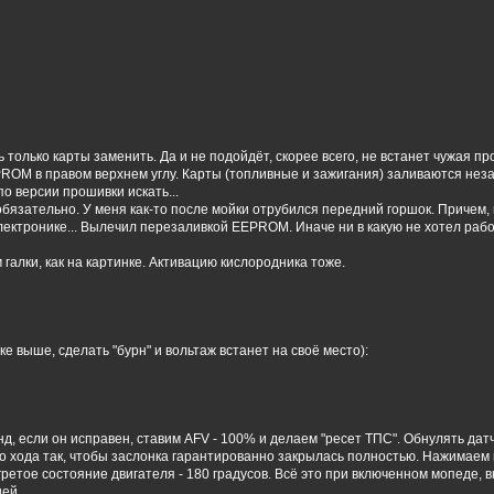
только карты заменить. Да и не подойдёт, скорее всего, не встанет чужая п
OM в правом верхнем углу. Карты (топливные и зажигания) заливаются незави
по версии прошивки искать...
бязательно. У меня как-то после мойки отрубился передний горшок. Причем, 
электронике... Вылечил перезаливкой EEPROM. Иначе ни в какую не хотел работ
 галки, как на картинке. Активацию кислородника тоже.
ке выше, сделать "бурн" и вольтаж встанет на своё место):
нд, если он исправен, ставим AFV - 100% и делаем "ресет ТПС". Обнулять да
о хода так, чтобы заслонка гарантированно закрылась полностью. Нажимаем к
гретое состояние двигателя - 180 градусов. Всё это при включенном мопеде, в
ией.