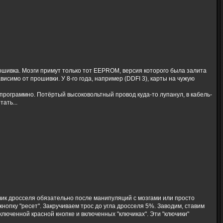
рошивка. Мозги примут только тот EEPROM, версия которого была залита
симо от прошивки. У 8-го года, например (DDFI 3), карты на чужую
программно. Потёртый высоковольтный провод куда-то лупанул, в кабель-
ать...
тчик дросселя обязательно после манипуляций с мозгами или просто
нопку "ресет". Закручиваем трос до угла дросселя 5%. Заводим, ставим
ключенной красной кнопке и включенных "ключиках". Эти "ключики"