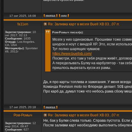
17 окт 2025, 16:08
fa11en
Re: Заливка карт в мозги Buell XB 03...07 гг.
Зарегистрирован:
10
Ром-Ромыч писал(а):
окт 2017, 02:13
Сообщения:
1635
Мозги у них одинаковые. Прошивки тоже совме
Откуда:
Los Angeles,
шнурок и ноут с виндой ХР. Это, если использо
CA, USA
Мотоцикл(ы):
Sportster
Тут полно шарящих чуваков:
48, 2012г
https://www.buellxb.com/
Посмотри, кто там у тебя рядом живёт, догово
А переделывать Булку на карбулятор - так себ
пришлось вырезать кусок из рамы.
Да, я про карты топлива и зажигания. У меня всегда
Команда Revision moto по Флориде делает. 50$ цена
Про карб да, думал тоже что небось рама сбоку меш
17 окт 2025, 20:18
Ром-Ромыч
Re: Заливка карт в мозги Buell XB 03...07 гг.
Не, бак у Булки слева только. Справа пустота. Если
Зарегистрирован:
12
После заливки карт необходимо выполнить обнулен
мар 2014, 09:47
Сообщения:
627