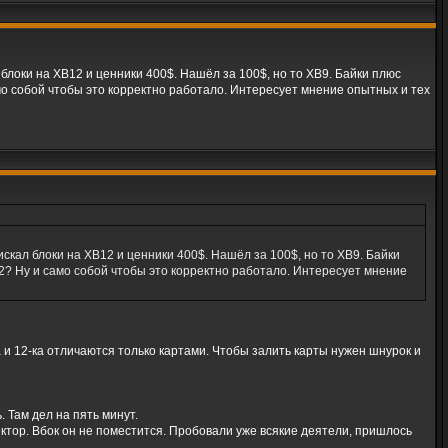
блоки на XB12 и ценники 400$. Нашёл за 100$, но то XB9. Байки плюс
мо собой чтобы это корректно работало. Интересует мнение опытных и тех
скал блоки на XB12 и ценники 400$. Нашёл за 100$, но то XB9. Байки
2? Ну и само собой чтобы это корректно работало. Интересует мнение
 и 12-ка отличаются только картами. Чтобы залить карты нужен шнурок и
 Там дел на пять минут.
ектор. Вбок он не поместится. Пробовали уже всякие деятели, пришлось