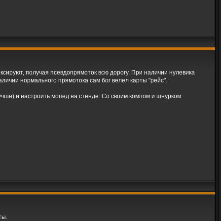
иксируют, получая псевдопрямоток всю дорогу. При наличии нулевика
аличии нормального прямотока сам бог велел карты "рейс".
учше) и настроить мопед на стенде. Со своим компом и шнурком.
ты.