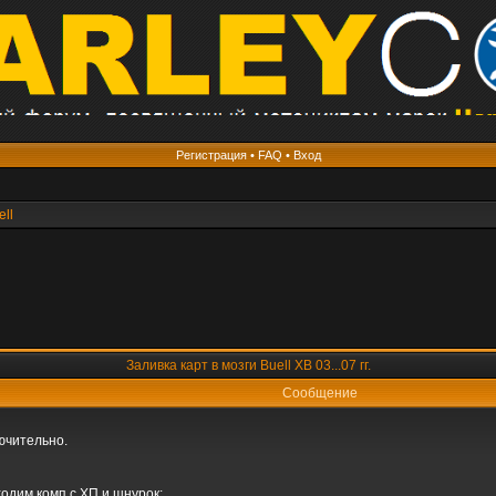
Регистрация
•
FAQ
•
Вход
ell
Заливка карт в мозги Buell XB 03...07 гг.
Сообщение
лючительно.
одим комп с ХП и шнурок: