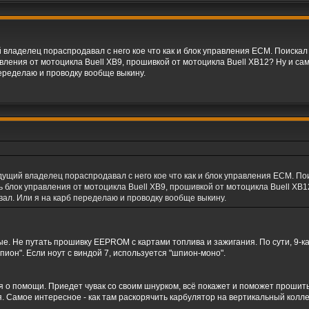
 владелец пораспродавал с него кое что как и блок управления ECM. Поискал 
вления от мотоцикла Buell XB9, прошивкой от мотоцикла Buell XB12? Ну и са
переделаю и проводку вообще выкину.
дущий владелец пораспродавал с него кое что как и блок управления ECM. Пои
 блок управления от мотоцикла Buell XB9, прошивкой от мотоцикла Buell XB1
вал. Или я на карб переделаю и проводку вообще выкину.
е. Не путать прошивку EEPROM с картами топлива и зажигания. По сути, 9-ка
пион". Если ноут с виндой 7, используется "шпион-моно".
я о помощи. Приедет чувак со своим шнурком, всё покажет и поможет прошить.
я. Самое интересное - как там раскорячить карбулятор на вертикальный колл