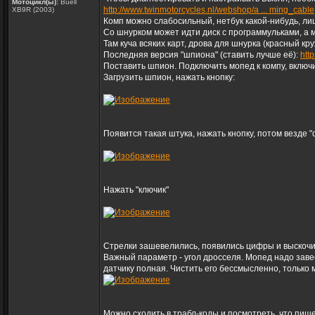
Мотоцикл(ы):
Buell
http://www.twinmotorcycles.nl/webshop/a ... ming_cable
XB9R (2003)
Комп можно слабосильный, нетбук какой-нибудь, ли
Со шнурком может идти диск с программульками, а м
Там куча всяких карт, дрова для шнурка (красный кр
Последняя версия "шпиона" (ставить лучше её):
htt
Поставить шпион. Подключить мопед к компу, включи
Загрузить шпион, нажать кнопку:
Появится такая штука, нажать кнопку, потом везде "о
Нажать "ключик"
Стрелки зашевелились, появились цифры и выскочи
Важный параметр - угол дросселя. Мопед надо завест
датчику полная. Чистить его бессмысленно, только 
Можно сходить в трабл-коды и посмотреть, что пише