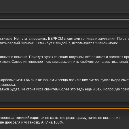
стимые. Не путать прошивку EEPROM с картами топлива и зажигания. По сути,
вать первый "шпион". Если ноут с виндой 7, используется "шпион-моно".
ришься о помощи. Приедет чувак со своим шнурком, всё покажет и поможет про
е идея. Самое интересное - как там раскорячить карбулятор на вертикальный 
 карбовые моты были в основном и всегда лазил в них смело. Купил вчера свист
 вопроса.
аться будет. Не стоит игра свеч тем более это ведь еще и бак. Попробую поэ
 умеешь алюминий варить и не ссыкотно резать раму, ничто не остановит.
ие дросселя и установку AFV на 100%.