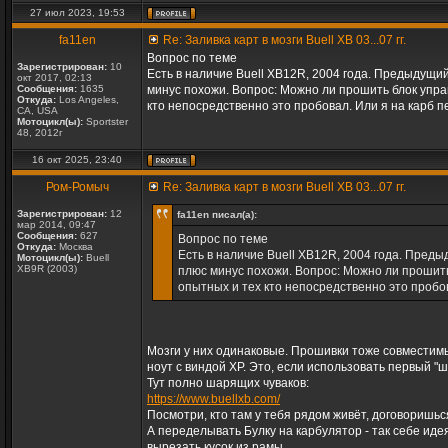
27 июл 2023, 19:53
fa11en
Re: Заливка карт в мозги Buell XB 03...07 гг.
Вопрос по теме
Зарегистрирован:
10
Есть в наличие Buell XB12R, 2004 года. Предыдущий
окт 2017, 02:13
Сообщения:
1635
минус похожи. Вопрос: Можно ли прошить блок упра
Откуда:
Los Angeles,
кто непосредственно это пробовал. Или я на карб 
CA, USA
Мотоцикл(ы):
Sportster
48, 2012г
16 окт 2025, 23:40
Ром-Ромыч
Re: Заливка карт в мозги Buell XB 03...07 гг.
Зарегистрирован:
12
fa11en писал(а):
мар 2014, 09:47
Сообщения:
627
Вопрос по теме
Откуда:
Москва
Есть в наличие Buell XB12R, 2004 года. Преды
Мотоцикл(ы):
Buell
XB9R (2003)
плюс минус похожи. Вопрос: Можно ли прошить
опытных и тех кто непосредственно это пробо
Мозги у них одинаковые. Прошивки тоже совместимы
ноут с виндой ХР. Это, если использовать первый "ш
Тут полно шарящих чуваков:
https://www.buellxb.com/
Посмотри, кто там у тебя рядом живёт, договоришьс
А переделывать Булку на карбулятор - так себе иде
вырезать кусок из рамы.