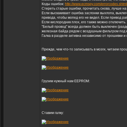
Коды ошибок:
http://www.ecmspy.com/errorcodes.shtml
Стереть старые ошибки, прочитать снова, лучше на
Если выскакивает ошибка заслонки выхлопа, выключит
привода, чтобы мопед его не видел. Если привод ра
Если кислородник плох, его также можно отключить.
"Белый провод" всегда должен быть выключен (разд
железная байда рядом с воздушным фильтром под кр
Галка в разделе активна независимо от прошивки и 
Прежде, чем что-то записывать в мозги, читаем про
Грузим нужный нам EEPROM:
Ставим галку: