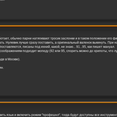
ботает, обычно парни натягивают тросик заслонки и в таком положении его ф
ать. Нулевик лучше сразу поставить, а оригинальный валенок выкинуть. При н
поставляются, писаны под ихний, какой, не знаю... 91...95, как пишет мануал.
 соображениям подходит мопеду (92 или 95, спорить можно до хрипоты, что л
де в Москве).
ин.
вить язык и включить режим "профешнл", тогда будут доступны все инструмен