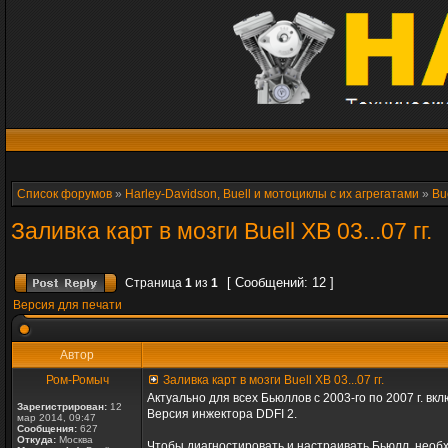
Список форумов
»
Harley-Davidson, Buell и мотоциклы с их агрегатами
»
Bu
Заливка карт в мозги Buell XB 03...07 гг.
[ Сообщений: 12 ]
Страница
1
из
1
Версия для печати
Автор
Ром-Ромыч
Заливка карт в мозги Buell XB 03...07 гг.
Актуально для всех Бьюллов с 2003-го по 2007 г. вк
Зарегистрирован:
12
Версия инжектора DDFI 2.
мар 2014, 09:47
Сообщения:
627
Откуда:
Москва
Чтобы диагностировать и настраивать Бьюлл, необх