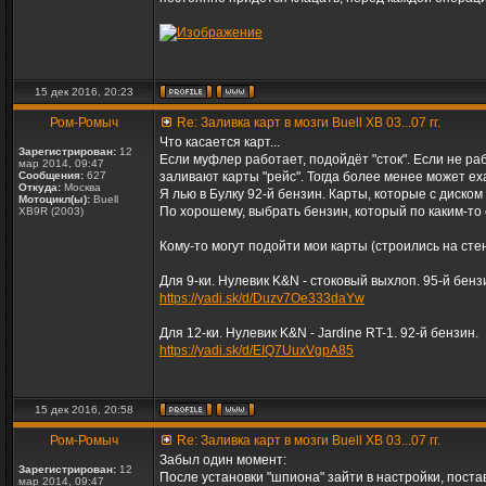
15 дек 2016, 20:23
Ром-Ромыч
Re: Заливка карт в мозги Buell XB 03...07 гг.
Что касается карт...
Зарегистрирован:
12
Если муфлер работает, подойдёт "сток". Если не ра
мар 2014, 09:47
Сообщения:
627
заливают карты "рейс". Тогда более менее может ех
Откуда:
Москва
Я лью в Булку 92-й бензин. Карты, которые с диском 
Мотоцикл(ы):
Buell
По хорошему, выбрать бензин, который по каким-то
XB9R (2003)
Кому-то могут подойти мои карты (строились на стен
Для 9-ки. Нулевик K&N - стоковый выхлоп. 95-й бенз
https://yadi.sk/d/Duzv7Oe333daYw
Для 12-ки. Нулевик K&N - Jardine RT-1. 92-й бензин.
https://yadi.sk/d/EIQ7UuxVgpA85
15 дек 2016, 20:58
Ром-Ромыч
Re: Заливка карт в мозги Buell XB 03...07 гг.
Забыл один момент:
Зарегистрирован:
12
После установки "шпиона" зайти в настройки, поста
мар 2014, 09:47