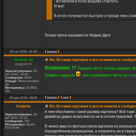
- вставляем в поле форума Ответить
И все!
В итоге получается быстрее и проще чем с ком
Только прога называется Яндекс Диск
28 окт 2016, 04:38
Vladimir 46
Re: Вставка картинок и фотоснимков в сообще
МОДЕРАТОР
Внимание !!!
Радикал-фото теперь ужимает ф
Зарегистрирован:
03
сен 2011, 14:40
Править надоело
, все сообщения с фото не c с
Сообщения:
3635
Откуда:
Железногорск
46
Мотоцикл(ы):
XL883L
06г.
05 дек 2016, 18:04
Andante
Re: Вставка картинок и фотоснимков в сообще
А чем обусловлен такой размер картинок? Всё-таки 
Зарегистрирован:
24
девайсах давно исчисляется не в сотнях пикселей.
окт 2012, 11:24
Сообщения:
787
Мотоцикл(ы):
Steed,
Я лично вместо фотохостинга картинок по разным пр
FXSTS'99
определённом разрешении, а сохранять их в таком 