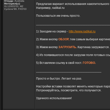
Откуда:
Australia
Мотоцикл(ы):
Предлагаю вариант использования накопительного
XL1200S'03, M2
Например, radikal.ru
Cyclone'99, FXD'03
Пользоваться им очень просто.
___________________________________________
1) Заходим на сервер -
http://www.radikal.ru
2) Жмем кнопку
ОБЗОР,
тем самым выбирая картинку
3) Жмем кнопку
ЗАГРУЗИТЬ.
Картинка загружается.
4) Из появившегося после загрузки поля готовых с
5) Вставляем ссылку в свой пост.
ГОТОВО.
______________________________________
Просто и быстро. Летает на раз.
Настройки вставки позволят менять некоторые пар
Потренируйтесь, посмотрите, что получается.
Удачного использования!