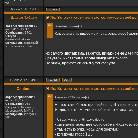
05
16 июл 2016, 14:10
Шакал Табаки
Re: Вставка картинок и фотоснимков в сообще
Зарегистрирован:
18
BuYakov писал(а):
апр 2013, 19:37
Сообщения:
1401
Как вставлять видео из инстаграма в сообщен
Откуда:
Kaunas/Moskava
Мотоцикл(ы):
ржавый
эстонский автобус
Из самого инстаграма, кажется, никак - он не даёт
браузеры инстаграма вроде statigr.am или vibbi.
Не знаю, прочтёт ли ссылку тёг форума.
12 окт 2016, 13:48
Centner
Re: Вставка картинок и фотоснимков в сообще
Зарегистрирован:
19
Алексей СПБ писал(а):
окт 2013, 17:05
Сообщения:
263
Нашел еще более простой способ вывешивать 
Откуда:
г. Москва, г.
Яндекс фото. Можно и с обычного компа так
Московский, МКР 1
Мотоцикл(ы):
Kayo T2
MX
- Ставим прогу Яндекс фото
- заливаем через нее фото себе в Яндекс аль
- там есть кнопка "коды для форума"
- копируем второй ВВ