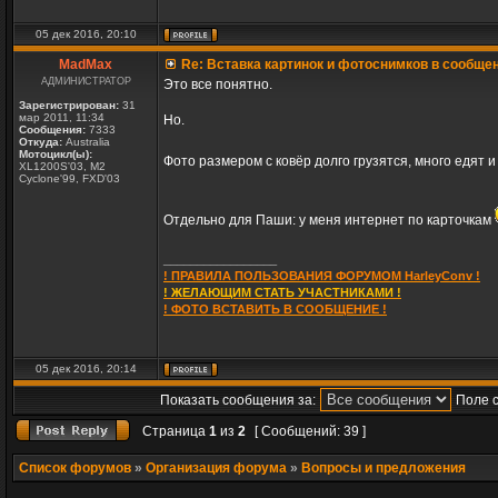
05 дек 2016, 20:10
MadMax
Re: Вставка картинок и фотоснимков в сообще
АДМИНИСТРАТОР
Это все понятно.
Зарегистрирован:
31
мар 2011, 11:34
Но.
Сообщения:
7333
Откуда:
Australia
Мотоцикл(ы):
Фото размером с ковёр долго грузятся, много едят и 
XL1200S'03, M2
Cyclone'99, FXD'03
Отдельно для Паши: у меня интернет по карточкам
_________________
! ПРАВИЛА ПОЛЬЗОВАНИЯ ФОРУМОМ HarleyConv !
! ЖЕЛАЮЩИМ СТАТЬ УЧАСТНИКАМИ !
! ФОТО ВСТАВИТЬ В СООБЩЕНИЕ !
05 дек 2016, 20:14
Показать сообщения за:
Поле 
Страница
1
из
2
[ Сообщений: 39 ]
Список форумов
»
Организация форума
»
Вопросы и предложения