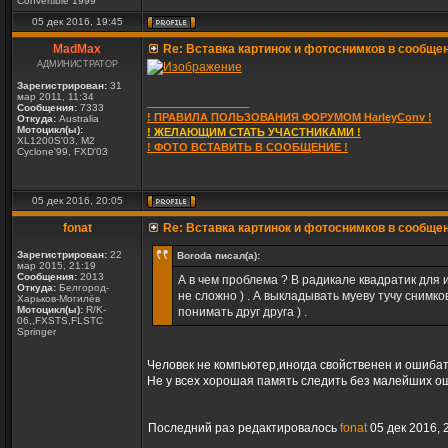
Convertible 1999
05 дек 2016, 19:45
MadMax
Re: Вставка картинок и фотоснимков в сообще
АДМИНИСТРАТОР
Зарегистрирован:
31
мар 2011, 11:34
_________________
Сообщения:
7333
! ПРАВИЛА ПОЛЬЗОВАНИЯ ФОРУМОМ HarleyConv !
Откуда:
Australia
Мотоцикл(ы):
! ЖЕЛАЮЩИМ СТАТЬ УЧАСТНИКАМИ !
XL1200S'03, M2
! ФОТО ВСТАВИТЬ В СООБЩЕНИЕ !
Cyclone'99, FXD'03
05 дек 2016, 20:05
fonat
Re: Вставка картинок и фотоснимков в сообще
Зарегистрирован:
22
Boroda писал(а):
мар 2015, 21:19
Сообщения:
2013
А в чем проблема ? В радикале квадратик для 
Откуда:
Белгород-
не сложно ) . А выкладывать муеву тучу сним
Харьков-Могилёв
Мотоцикл(ы):
R/K-
понимать друг друга ) .
06,,FXSTS,FLSTC
Springer
Человек не компьютер,иногда свойственен и ошибать
Не у всех хорошая память следить без малейших ош
Последний раз редактировалось
fonat
05 дек 2016, 