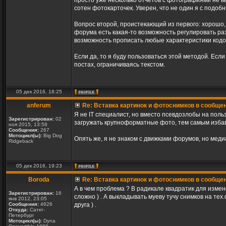
просто уже несколько отчётов с фотографиями не 
сотен фотокарточек. Уверен, что не один я с подоб
Вопрос второй, проистекающий из первого: хорошо, 
форума есть какая-то возможность регулировать ра
возможность прописать любые характеристики кодом. 
Если да, то я буду пользоваться этой методой. Есл
постах, ограничиваясь текстом.
05 дек 2016, 18:25
anferum
Re: Вставка картинок и фотоснимков в сообще
Я не IT специалист, но вместо псевдозлобы на пол
Зарегистрирован:
02
загружать крупноформатные фото, тем самым избав
ноя 2015, 13:58
Сообщения:
267
Мотоцикл(ы):
Big Dog
Опять же, я не знаком с движками форумов, но мед
Ridgeback
05 дек 2016, 19:23
Boroda
Re: Вставка картинок и фотоснимков в сообще
А в чем проблема ? В радикале квадратик для измен
Зарегистрирован:
16
сложно ) . А выкладывать муеву тучу снимков на т
янв 2012, 23:05
Сообщения:
4626
друга ) .
Откуда:
Саткт-
Петербург
Мотоцикл(ы):
Dyna