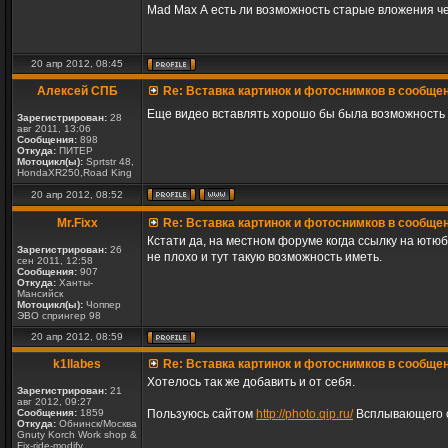
Mad Max А есть ли возможность старые вложения че
20 апр 2012, 08:45
Алексей СПБ
Re: Вставка картинок и фотоснимков в сообще
Еще видео вставлять хорошо бы была возможность
Зарегистрирован:
28
авг 2011, 13:06
Сообщения:
898
Откуда:
ПИТЕР
Мотоцикл(ы):
Sprtstr 48,
HondaXR250,Road King
20 апр 2012, 08:52
Mr.Fixx
Re: Вставка картинок и фотоснимков в сообще
Кстати да, на местном форуме когда ссылку на ютю
Зарегистрирован:
26
не плохо и тут такую возможность иметь.
сен 2011, 12:58
Сообщения:
907
Откуда:
Ханты-
Мансийск
Мотоцикл(ы):
Чоппер
ЭВО спрингер 98
20 апр 2012, 08:59
k1llabes
Re: Вставка картинок и фотоснимков в сообще
Хотелось так же добавить и от себя.
Зарегистрирован:
21
авг 2012, 09:27
Сообщения:
1859
Пользуюсь сайтом
http://photo.qip.ru/
Всплывающего сп
Откуда:
Обнинск/Москва
Gnuty Korch Work shop &
_________________________________________
Fix-ride-modify