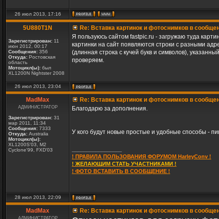
26 июл 2013, 17:16
5U880T1N
Re: Вставка картинок и фотоснимков в сообще
Я пользуюсь сайтом fastpic.ru - загружаю туда карт
Зарегистрирован:
11
картинки на сайт появляются строки с разными адр
июн 2012, 00:17
Сообщения:
356
(длинная строка с кучей букв и символов), указанны
Откуда:
Ростовская
проверяем.
область
Мотоцикл(ы):
был
XL1200N Nightster 2008
26 июл 2013, 23:04
MadMax
Re: Вставка картинок и фотоснимков в сообще
АДМИНИСТРАТОР
Благодарю за дополнения.
Зарегистрирован:
31
мар 2011, 11:34
Сообщения:
7333
У кого будут новые простые и удобные способы - пи
Откуда:
Australia
Мотоцикл(ы):
XL1200S'03, M2
_________________
Cyclone'99, FXD'03
! ПРАВИЛА ПОЛЬЗОВАНИЯ ФОРУМОМ HarleyConv !
! ЖЕЛАЮЩИМ СТАТЬ УЧАСТНИКАМИ !
! ФОТО ВСТАВИТЬ В СООБЩЕНИЕ !
28 июл 2013, 22:09
MadMax
Re: Вставка картинок и фотоснимков в сообще
АДМИНИСТРАТОР