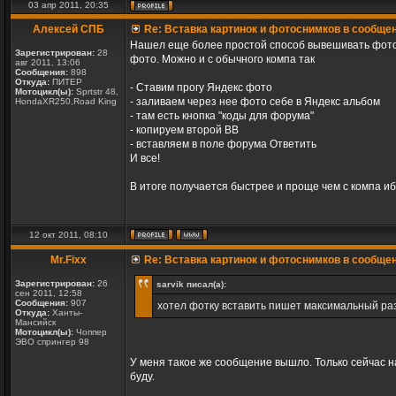
03 апр 2011, 20:35
Алексей СПБ
Re: Вставка картинок и фотоснимков в сообще
Нашел еще более простой способ вывешивать фото 
Зарегистрирован:
28
фото. Можно и с обычного компа так
авг 2011, 13:06
Сообщения:
898
Откуда:
ПИТЕР
- Ставим прогу Яндекс фото
Мотоцикл(ы):
Sprtstr 48,
- заливаем через нее фото себе в Яндекс альбом
HondaXR250,Road King
- там есть кнопка "коды для форума"
- копируем второй ВВ
- вставляем в поле форума Ответить
И все!
В итоге получается быстрее и проще чем с компа иб
12 окт 2011, 08:10
Mr.Fixx
Re: Вставка картинок и фотоснимков в сообще
Зарегистрирован:
26
sarvik писал(а):
сен 2011, 12:58
Сообщения:
907
хотел фотку вставить пишет максимальный раз
Откуда:
Ханты-
Мансийск
Мотоцикл(ы):
Чоппер
ЭВО спрингер 98
У меня такое же сообщение вышло. Только сейчас н
буду.