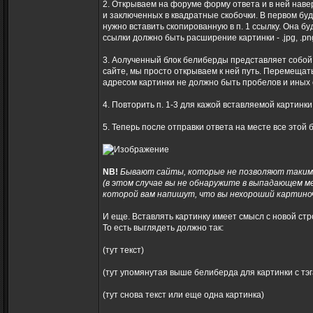
2. Открываем на форуме форму ответа и в ней навер
и заключенных в квадратные скобочки. В первом буде
нужно вставить скопированную в п. 1 ссылку. Она б
ссылки должно быть расширение картинки - .jpg, .png,
3. Аолученный блок белиберды представляет собой 
сайте, мы просто открываем к ней путь. Перемещать
адресом картинки не должно быть пробелов и иных 
4. Повторить п. 1-3 для кажой вставляемой картинки
5. Теперь после отправки ответа на месте все этой 
NB!
Бывают сайты, которые не позволяют таким 
(в этом случае вы не обнаружите в выпадающем м
которой вам напишут, что вы нехороший картиноч
И еще. Вставлять картинку имеет смысл с новой стр
То есть выглядеть должно так:
(тут текст)
(тут упомянутая выше белиберда для картинки с тэг
(тут снова текст или еще одна картинка)