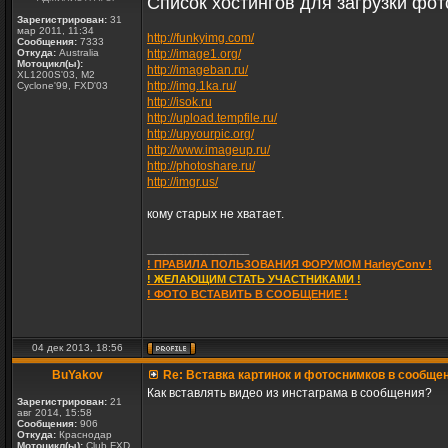
Список хостингов для загрузки фот
Зарегистрирован:
31
мар 2011, 11:34
http://funkyimg.com/
Сообщения:
7333
Откуда:
Australia
http://image1.org/
Мотоцикл(ы):
http://imageban.ru/
XL1200S'03, M2
http://img.1ka.ru/
Cyclone'99, FXD'03
http://isok.ru
http://upload.tempfile.ru/
http://upyourpic.org/
http://www.imageup.ru/
http://photoshare.ru/
http://imgr.us/
кому старых не хватает.
_________________
! ПРАВИЛА ПОЛЬЗОВАНИЯ ФОРУМОМ HarleyConv !
! ЖЕЛАЮЩИМ СТАТЬ УЧАСТНИКАМИ !
! ФОТО ВСТАВИТЬ В СООБЩЕНИЕ !
04 дек 2013, 18:56
BuYakov
Re: Вставка картинок и фотоснимков в сообще
Как вставлять видео из инстаграма в сообщения?
Зарегистрирован:
21
авг 2014, 15:58
Сообщения:
906
Откуда:
Краснодар
Мотоцикл(ы):
Club FXD