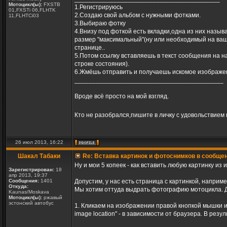
Мотоцикл(ы):
FXSTB
1.Регистрируюсь
01,FXSTi 06,FLHTK
2.Создаю свой альбом с нужными фотками.
11,FLHTCi03
3.Выбираю фотку
4.Внизу под фоткой есть вкладки,одна из них назы
размер "максимальный"(ну или необходимый на ваш 
странице..
5.Потом ссылку вставляешь в текст сообщения на н
строке состояния).
6.Жмёшь отправить и получаешь искомое изображен
__________________________________________
Вроде всё просто на мой взгляд.
Кто не разобрался,пишите в личку с удовольствием 
26 июл 2013, 16:22
Шакал Табаки
Re: Вставка картинок и фотоснимков в сообще
Ну и мои 5 копеек - как вставить любую картинку из 
Зарегистрирован:
18
апр 2013, 19:37
Сообщения:
1401
Допустим, у нас есть страница с картинкой, наприм
Откуда:
Мы хотим оттуда выдрать фотографию мотоцикла. 
Kaunas/Moskava
Мотоцикл(ы):
ржавый
эстонский автобус
1. Кликаем на изображении правой кнопкой мышки 
image location" - в зависимости от браузера. В рез