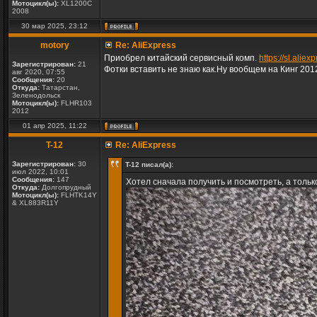
Мотоцикл(ы):
XL1200C
2008
30 мар 2025, 23:12
motory
Re: AliExpress
Приобрел китайский сервисный комп.
https://sl.ali
Зарегистрирован:
21
Фотки вставить не знаю как.Ну вообщем на Кинг 201
авг 2020, 07:55
Сообщения:
20
Откуда:
Татарстан,
Зеленодольск
Мотоцикл(ы):
FLHR103
2012
01 апр 2025, 11:22
T-12
Re: AliExpress
Зарегистрирован:
30
T-12 писал(а):
июл 2022, 10:01
Сообщения:
147
Хотел сначала получить и посмотреть, а тольк
Откуда:
Долгопрудный
Мотоцикл(ы):
FLHTK14Y
& XL883R11Y