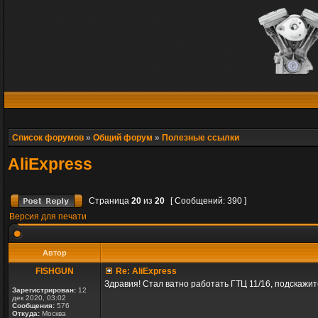
Список форумов
»
Общий форум
»
Полезные ссылки
AliExpress
Страница
20
из
20
[ Сообщений: 390 ]
Версия для печати
Автор
FISHGUN
Re: AliExpress
Здравия! Стал ватно работать ГТЦ 11/16, подскажит
Зарегистрирован:
12
дек 2020, 03:02
Сообщения:
576
Откуда:
Москва