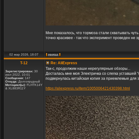
Мне показалось, что тормоза стали схватывать чуть
точно красивее - так что эксперимент проведен не з
02 мар 2026, 18:07
T-12
Re: AliExpress
Так-с, продолжим наши нерегулярные обзоры...
Зарегистрирован:
30
Досталась мне моя Электричка со слегка уставшей "ф
июл 2022, 10:01
Сообщения:
147
подвернулась китайская копия за приемлемые для э
Откуда:
Долгопрудный
Мотоцикл(ы):
FLHTK14Y
https://aliexpress.ru/item/1005006421430398.html
& XL883R11Y