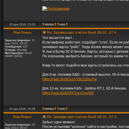
15 дек 2016, 20:23
Ром-Ромыч
Re: Заливка карт в мозги Buell XB 03...07 гг.
Что касается карт...
Зарегистрирован:
12
Если муфлер работает, подойдёт "сток". Если не ра
мар 2014, 09:47
Сообщения:
627
заливают карты "рейс". Тогда более менее может ех
Откуда:
Москва
Я лью в Булку 92-й бензин. Карты, которые с диском 
Мотоцикл(ы):
Buell
По хорошему, выбрать бензин, который по каким-то
XB9R (2003)
Кому-то могут подойти мои карты (строились на стен
Для 9-ки. Нулевик K&N - стоковый выхлоп. 95-й бенз
https://yadi.sk/d/Duzv7Oe333daYw
Для 12-ки. Нулевик K&N - Jardine RT-1. 92-й бензин.
https://yadi.sk/d/EIQ7UuxVgpA85
15 дек 2016, 20:58
Ром-Ромыч
Re: Заливка карт в мозги Buell XB 03...07 гг.
Забыл один момент:
Зарегистрирован:
12
После установки "шпиона" зайти в настройки, поста
мар 2014, 09:47