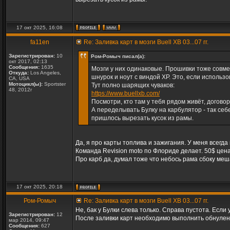
17 окт 2025, 16:08
fa11en
Re: Заливка карт в мозги Buell XB 03...07 гг.
Зарегистрирован:
10
Ром-Ромыч писал(а):
окт 2017, 02:13
Сообщения:
1635
Мозги у них одинаковые. Прошивки тоже совме
Откуда:
Los Angeles,
шнурок и ноут с виндой ХР. Это, если использо
CA, USA
Мотоцикл(ы):
Sportster
Тут полно шарящих чуваков:
48, 2012г
https://www.buellxb.com/
Посмотри, кто там у тебя рядом живёт, догово
А переделывать Булку на карбулятор - так себ
пришлось вырезать кусок из рамы.
Да, я про карты топлива и зажигания. У меня всегда
Команда Revision moto по Флориде делает. 50$ цена
Про карб да, думал тоже что небось рама сбоку меш
17 окт 2025, 20:18
Ром-Ромыч
Re: Заливка карт в мозги Buell XB 03...07 гг.
Не, бак у Булки слева только. Справа пустота. Если
Зарегистрирован:
12
После заливки карт необходимо выполнить обнулен
мар 2014, 09:47
Сообщения:
627