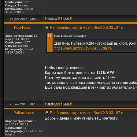
Сообщения:
627
Откуда:
Москва
Мотоцикл(ы):
Buell
XB9R (2003)
16 дек 2016, 13:49
Ром-Ромыч
Re: Заливка карт в мозги Buell XB 03...07 гг.
Зарегистрирован:
12
Ром-Ромыч писал(а):
мар 2014, 09:47
Сообщения:
627
Для 9-ки. Нулевик K&N - стоковый выхлоп. 95-й
Откуда:
Москва
https://yadi.sk/d/Duzv7Oe333daYw
Мотоцикл(ы):
Buell
XB9R (2003)
Небольшое уточнение...
Карты для 9-ки строились на
114% AFV
.
Поэтому после заливки выставить 114%.
Так уж вышло, при настройке мопеда на стенде заб
Ещё одна модификация в этих картах обязательна - 
25 янв 2018, 18:15
Poliarnicuss
Re: Заливка карт в мозги Buell XB 03...07 гг.
Добрый день! Я могу узнать ваш контакт?
Зарегистрирован:
02
янв 2023, 05:59
Сообщения:
1
Мотоцикл(ы):
Buell xb 9s
lighting