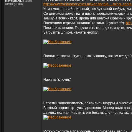
Мотоцикл(ы):
Buell
http://www.twinmotorcycles.nl/webshop/a ... ming_cable
XB9R (2003)
Комп можно слабосильный, нетбук какой-нибудь, ли
Со шнурком может идти диск с программульками, а м
Там куча всяких карт, дрова для шнурка (красный кр
Последняя версия "шпиона" (ставить лучше её):
htt
Поставить шпион. Подключить мопед к компу, включи
Загрузить шпион, нажать кнопку:
Появится такая штука, нажать кнопку, потом везде "о
Нажать "ключик"
Стрелки зашевелились, появились цифры и выскочи
Важный параметр - угол дросселя. Мопед надо завест
датчику полная. Чистить его бессмысленно, только 
Можно сходить в трабл-коды и посмотреть, что пише