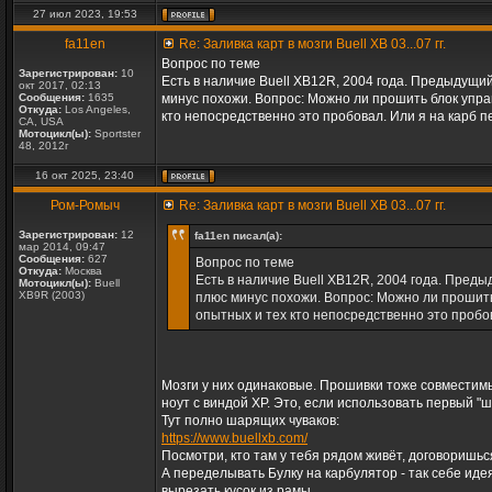
27 июл 2023, 19:53
fa11en
Re: Заливка карт в мозги Buell XB 03...07 гг.
Вопрос по теме
Зарегистрирован:
10
Есть в наличие Buell XB12R, 2004 года. Предыдущий
окт 2017, 02:13
Сообщения:
1635
минус похожи. Вопрос: Можно ли прошить блок упра
Откуда:
Los Angeles,
кто непосредственно это пробовал. Или я на карб 
CA, USA
Мотоцикл(ы):
Sportster
48, 2012г
16 окт 2025, 23:40
Ром-Ромыч
Re: Заливка карт в мозги Buell XB 03...07 гг.
Зарегистрирован:
12
fa11en писал(а):
мар 2014, 09:47
Сообщения:
627
Вопрос по теме
Откуда:
Москва
Есть в наличие Buell XB12R, 2004 года. Преды
Мотоцикл(ы):
Buell
XB9R (2003)
плюс минус похожи. Вопрос: Можно ли прошить
опытных и тех кто непосредственно это пробо
Мозги у них одинаковые. Прошивки тоже совместимы
ноут с виндой ХР. Это, если использовать первый "ш
Тут полно шарящих чуваков:
https://www.buellxb.com/
Посмотри, кто там у тебя рядом живёт, договоришьс
А переделывать Булку на карбулятор - так себе иде
вырезать кусок из рамы.