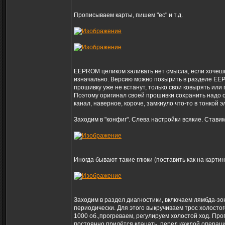
Прописываем карты, пишем "ес" и т.д.
EEPROM целиком заливать нет смысла, если хочешь 
изначально. Версию можно позырить в разделе EEPR
прошивку уже не встанут, только свои ковырять или 
Поэтому оригинал своей прошивки сохранить надо о
канал, наверное, короче, замкнуло что-то в тонкой 
Заходим в "конфиг". Слева настройки всякие. Ставим
Иногда бывают такие глюки (поставить как на картин
Заходим в раздел диагностики, включаем лямбда-зо
периодически. Для этого выкручиваем трос холостог
1000 об.,прогреваем, регулируем холостой ход. Про
постоянно придётся клацать, перед каждой операц