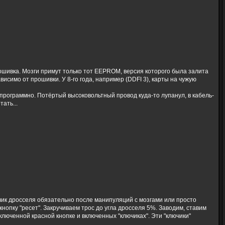
рошивка. Мозги примут только тот EEPROM, версия которого была залита
симо от прошивки. У 8-го года, например (DDFI 3), карты на чужую
программно. Потёртый высоковольтный провод куда-то лупанул, в кабель-
ать...
тчик дросселя обязательно после манипуляций с мозгами или просто
нопку "ресет". Закручиваем трос до угла дросселя 5%. Заводим, ставим
ключенной красной кнопке и включенных "ключиках". Эти "ключики"