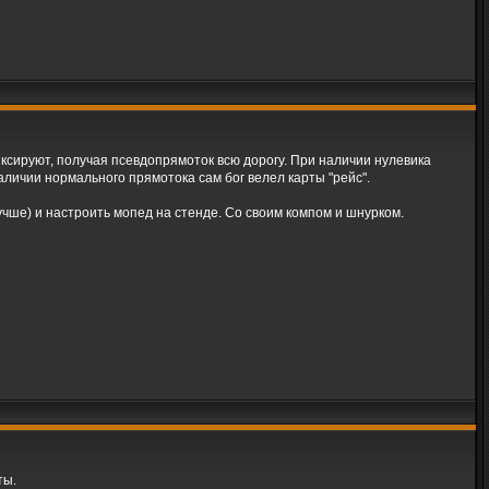
иксируют, получая псевдопрямоток всю дорогу. При наличии нулевика
аличии нормального прямотока сам бог велел карты "рейс".
учше) и настроить мопед на стенде. Со своим компом и шнурком.
ты.