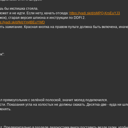
шь бы икспишка стояла.
ожет и не идти. Если нету, качать отсюда:
https://yadi.sk/d/sMPQ-KrsEuYJ3
ужок), старая версия шпиона и инструкции по DDFI 2.
ps://yadi.sk/d/febYmjtBEuYWD
ть зажигание. Красная кнопка на правом пульте должна быть включена, иначе
к":
л прямоугольник с зелёной полоской, значит мопед подключился.
и. Показания угла на холостых не должны скакать. Десятка-две - куда ни шло
менять.
т. Предварительно в разделе диагностики внизу поставить везде галки, чтобы