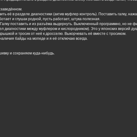
 заведённом.
ь её в разделе диагностики (актив муфлер контроль). Поставить галку, нажать
ботает и глушак родной, пусть работает, штука полезная.
 Галку поставить и из разъёма выдернуть. Выключенный программно, но не фи
ел диагностики между муфлером и кислородником). Это у японских версий душ
ышкой и тросик от неё к дросселю. Выкорчевать её вместе с тросиком.
наличия байды на мопеде и я её отключаю всегда.
шивку и сохраняем куда-нибудь.