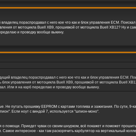
 владелец пораспродавал с него кое что как и блок управления ECM. Поискал 
вления от мотоцикла Buell XB9, прошивкой от мотоцикла Buell XB12? Ну и са
переделаю и проводку вообще выкину.
дущий владелец пораспродавал с него кое что как и блок управления ECM. Пои
 блок управления от мотоцикла Buell XB9, прошивкой от мотоцикла Buell XB1
вал. Или я на карб переделаю и проводку вообще выкину.
е. Не путать прошивку EEPROM с картами топлива и зажигания. По сути, 9-ка
пион". Если ноут с виндой 7, используется "шпион-моно".
я о помощи. Приедет чувак со своим шнурком, всё покажет и поможет прошить.
я. Самое интересное - как там раскорячить карбулятор на вертикальный колл