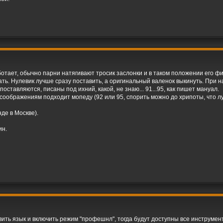
ботает, обычно парни натягивают тросик заслонки и в таком положении его ф
ать. Нулевик лучше сразу поставить, а оригинальный валенок выкинуть. При н
поставляются, писаны под ихний, какой, не знаю... 91...95, как пишет мануал.
 соображениям подходит мопеду (92 или 95, спорить можно до хрипоты, что л
де в Москве).
ин.
вить язык и включить режим "профешнл", тогда будут доступны все инструмен