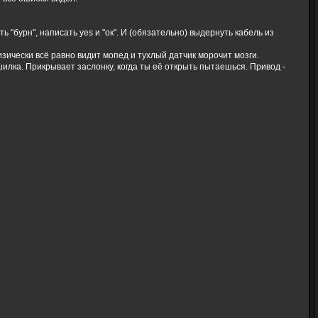
 "бурн", написать yes и "ок". И (обязательно) выдернуть кабель из
зически всё равно видит мопед и тухлый датчик морочит мозги.
илка. Прикрывает заслонку, когда ты её открыть пытаешься. Привод -