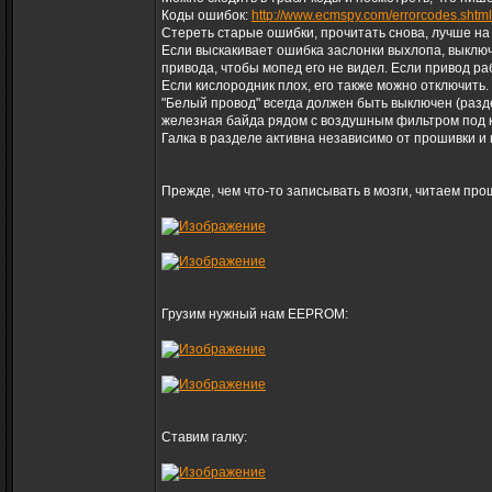
Коды ошибок:
http://www.ecmspy.com/errorcodes.shtml
Стереть старые ошибки, прочитать снова, лучше на
Если выскакивает ошибка заслонки выхлопа, выключит
привода, чтобы мопед его не видел. Если привод ра
Если кислородник плох, его также можно отключить.
"Белый провод" всегда должен быть выключен (разд
железная байда рядом с воздушным фильтром под кр
Галка в разделе активна независимо от прошивки и 
Прежде, чем что-то записывать в мозги, читаем про
Грузим нужный нам EEPROM:
Ставим галку: