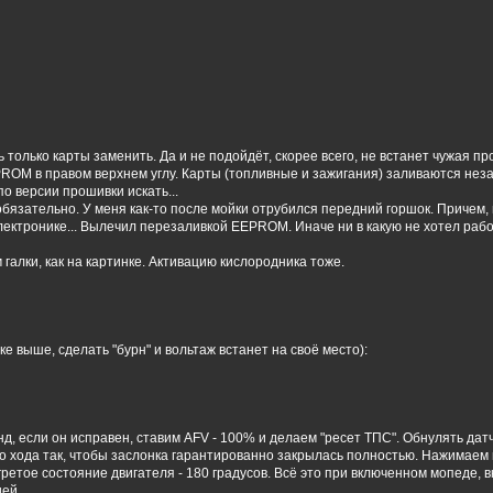
только карты заменить. Да и не подойдёт, скорее всего, не встанет чужая п
OM в правом верхнем углу. Карты (топливные и зажигания) заливаются незави
по версии прошивки искать...
бязательно. У меня как-то после мойки отрубился передний горшок. Причем, 
электронике... Вылечил перезаливкой EEPROM. Иначе ни в какую не хотел работ
 галки, как на картинке. Активацию кислородника тоже.
ке выше, сделать "бурн" и вольтаж встанет на своё место):
нд, если он исправен, ставим AFV - 100% и делаем "ресет ТПС". Обнулять да
о хода так, чтобы заслонка гарантированно закрылась полностью. Нажимаем к
гретое состояние двигателя - 180 градусов. Всё это при включенном мопеде, в
ией.