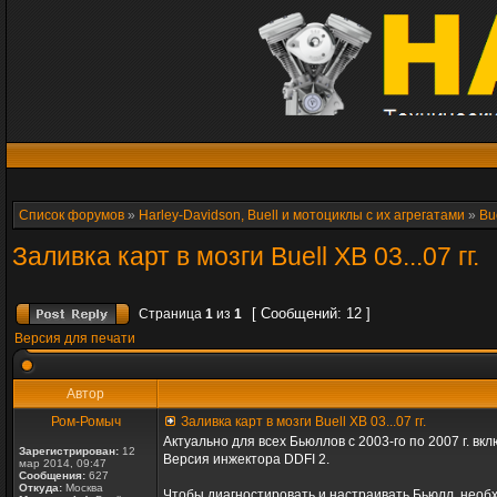
Список форумов
»
Harley-Davidson, Buell и мотоциклы с их агрегатами
»
Bu
Заливка карт в мозги Buell XB 03...07 гг.
[ Сообщений: 12 ]
Страница
1
из
1
Версия для печати
Автор
Ром-Ромыч
Заливка карт в мозги Buell XB 03...07 гг.
Актуально для всех Бьюллов с 2003-го по 2007 г. вк
Зарегистрирован:
12
Версия инжектора DDFI 2.
мар 2014, 09:47
Сообщения:
627
Откуда:
Москва
Чтобы диагностировать и настраивать Бьюлл, необх