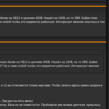
блоки на XB12 и ценники 400$. Нашёл за 100$, но то XB9. Байки плюс
мо собой чтобы это корректно работало. Интересует мнение опытных и тех
скал блоки на XB12 и ценники 400$. Нашёл за 100$, но то XB9. Байки
2? Ну и само собой чтобы это корректно работало. Интересует мнение
 и 12-ка отличаются только картами. Чтобы залить карты нужен шнурок и
 Там дел на пять минут.
ектор. Вбок он не поместится. Пробовали уже всякие деятели, пришлось