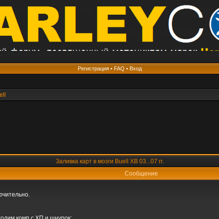
Регистрация
•
FAQ
•
Вход
ell
Заливка карт в мозги Buell XB 03...07 гг.
Сообщение
лючительно.
одим комп с ХП и шнурок: