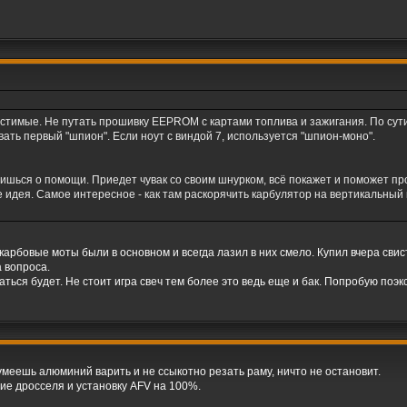
стимые. Не путать прошивку EEPROM с картами топлива и зажигания. По сути,
вать первый "шпион". Если ноут с виндой 7, используется "шпион-моно".
ришься о помощи. Приедет чувак со своим шнурком, всё покажет и поможет про
е идея. Самое интересное - как там раскорячить карбулятор на вертикальный 
 карбовые моты были в основном и всегда лазил в них смело. Купил вчера свист
 вопроса.
аться будет. Не стоит игра свеч тем более это ведь еще и бак. Попробую поэ
 умеешь алюминий варить и не ссыкотно резать раму, ничто не остановит.
ие дросселя и установку AFV на 100%.