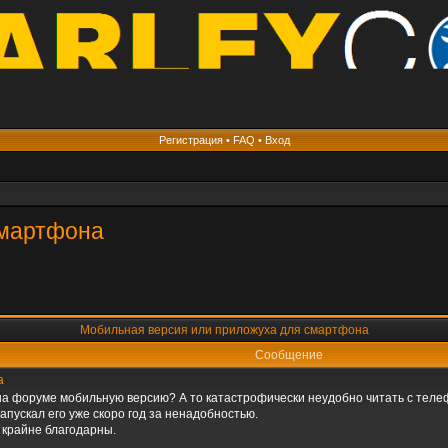
Регистрация
•
FAQ
•
Вход
смартфона
Мобильная версия или приложуха для смартфона
Сообщение
а
а форуме мобильную версию? А то катастрофически неудобно читать с телефон
 запускал его уже скоро год за ненадобностью.
т крайне благодарны.