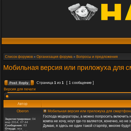
Список форумов
»
Организация форума
»
Вопросы и предложения
Мобильная версия или приложуха для 
[ 1 сообщение ]
Страница
1
из
1
Версия для печати
Автор
Oberon
Мобильная версия или приложуха для смартфон
Господа модераторы, а можно попросить включить н
Зарегистрирован:
04
компа не хочу, ноут где-то валяется, конечно, но не
мар 2014, 07:44
Сообщения:
63
Думаю, я здесь не один такой старпёр, многие буду
Откуда:
мск