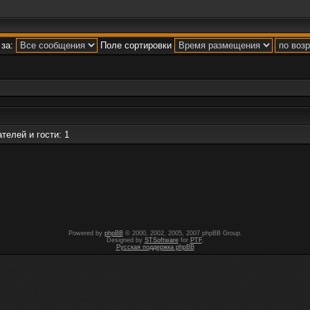
за:
Поле сортировки
телей и гости: 1
Powered by
phpBB
© 2000, 2002, 2005, 2007 phpBB Group.
Designed by
STSoftware
for
PTF
.
Русская поддержка phpBB