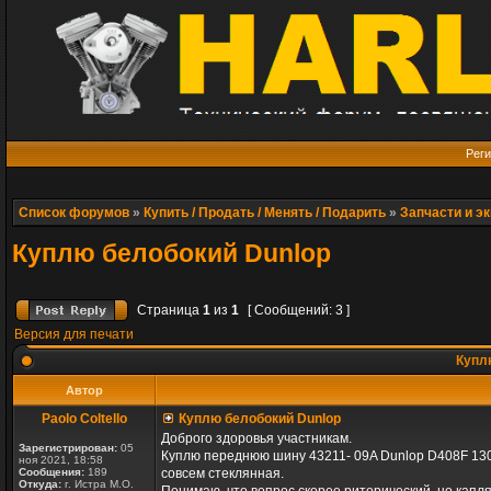
Реги
Список форумов
»
Купить / Продать / Менять / Подарить
»
Запчасти и э
Куплю белобокий Dunlop
Страница
1
из
1
[ Сообщений: 3 ]
Версия для печати
Куплю
Автор
Paolo Coltello
Куплю белобокий Dunlop
Доброго здоровья участникам.
Зарегистрирован:
05
Куплю переднюю шину 43211- 09A Dunlop D408F 130/9
ноя 2021, 18:58
Сообщения:
189
совсем стеклянная.
Откуда:
г. Истра М.О.