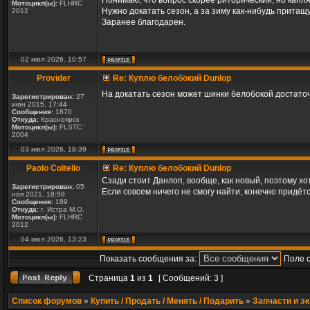
Понимаю, что вопрос скорее риторический, но капля
Мотоцикл(ы):
FLHRC
Нужно докатать сезон, а за зиму как-нибудь притащ
2012
Заранее благодарен.
02 июл 2026, 10:57
Provider
Re: Куплю белобокий Dunlop
На докатать сезон может шинки белобокой достато
Зарегистрирован:
27
июн 2015, 17:44
Сообщения:
1870
Откуда:
Красноярск
Мотоцикл(ы):
FLSTC '
2004
03 июл 2026, 18:39
Paolo Coltello
Re: Куплю белобокий Dunlop
Сзади стоит Данлоп, вообще, как новый, поэтому хо
Зарегистрирован:
05
Если совсем ничего не смогу найти, конечно придётс
ноя 2021, 18:58
Сообщения:
189
Откуда:
г. Истра М.О.
Мотоцикл(ы):
FLHRC
2012
04 июл 2026, 13:23
Показать сообщения за:
Поле 
Страница
1
из
1
[ Сообщений: 3 ]
Список форумов
»
Купить / Продать / Менять / Подарить
»
Запчасти и э