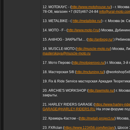
12. МОТОХАУС - (
http://www.motohouse.ru/
) - г. Моск
78-О8, магазин +7 (925)467-24-84
info@ural-moto.co
13. METALBIKE - (
http://metalbike.ru/
) - г. Москва (м.
14. MOTO - F - (
http://www.moto-f.ru/
) Москва, Дубининс
15. AntiHOG - ЗАКРЫТЫ.... (
http://antixog.ru/
) Рябинова
16. MUSCLE-MOTO (
http://muscle-moto.ru/
) Москва, Л
masterskaya@muscle-moto.ru
17. Мото Перово (
http://motoperovo.ru/
) г. Москва, 3-
18. Мастерская 5/8 (
http://mctuning.ru/
) @workshop5x8 
19. Fix & Ride Service мастерская Аркадия Теоретик
20. ARCHIE'S WORKSHOP (
http://awmoto.ru/
) г. Москв
закрыты.
21. HARLEY RIDERS GARAGE (
https://www.harley-ride
GARAGE@HARLEY-RIDERS.RU
На этом форуме под
22. Крамарь-Кастом - (
http://metall-project.ru/
) Москва,
23. FXRclan (
https://www.123456.com/fxrclan/
), Шоссе