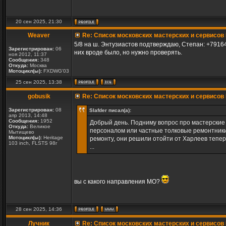
20 сен 2025, 21:30
Weaver
Re: Список московских мастерских и сервисов 
5/8 на ш. Энтузиастов подтверждаю, Степан: +7916
Зарегистрирован:
06
них вроде было, но нужно проверять.
ноя 2012, 11:37
Сообщения:
348
Откуда:
Москва
Мотоцикл(ы):
FXDWG'03
25 сен 2025, 13:38
gobusik
Re: Список московских мастерских и сервисов 
Зарегистрирован:
08
Slafder писал(а):
апр 2013, 14:48
Сообщения:
1952
Добрый день. Подниму вопрос про мастерские 
Откуда:
Великое
персоналом или частные толковые ремонтники?
Мытищево
Мотоцикл(ы):
Heritage
ремонту, они решили отойти от Харлеев тепер
103 inch, FLSTS 98г
...
вы с какого направления МО?
28 сен 2025, 14:36
Лучник
Re: Список московских мастерских и сервисов 