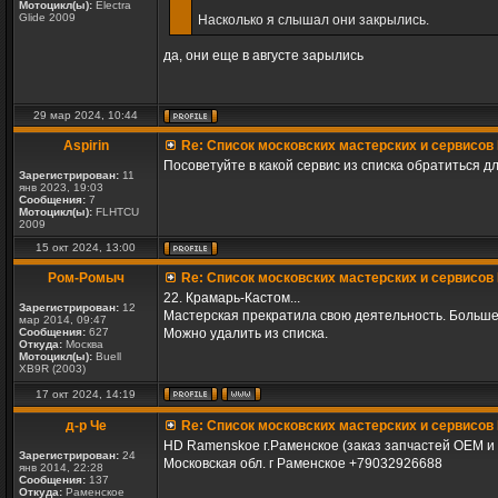
Мотоцикл(ы):
Electra
Glide 2009
Насколько я слышал они закрылись.
да, они еще в августе зарылись
29 мар 2024, 10:44
Aspirin
Re: Список московских мастерских и сервисов 
Посоветуйте в какой сервис из списка обратиться 
Зарегистрирован:
11
янв 2023, 19:03
Сообщения:
7
Мотоцикл(ы):
FLHTCU
2009
15 окт 2024, 13:00
Ром-Ромыч
Re: Список московских мастерских и сервисов 
22. Крамарь-Кастом...
Зарегистрирован:
12
Мастерская прекратила свою деятельность. Больше 
мар 2014, 09:47
Сообщения:
627
Можно удалить из списка.
Откуда:
Москва
Мотоцикл(ы):
Buell
XB9R (2003)
17 окт 2024, 14:19
д-р Че
Re: Список московских мастерских и сервисов 
HD Ramenskoe г.Раменское (заказ запчастей ОЕМ и К
Зарегистрирован:
24
Московская обл. г Раменское +79032926688
янв 2014, 22:28
Сообщения:
137
Откуда:
Раменское