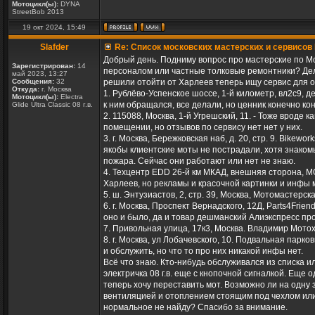
Мотоцикл(ы):
DYNA
StreetBob 2013
19 окт 2024, 15:49
Slafder
Re: Список московских мастерских и сервисов 
Добрый день. Подниму вопрос про мастерские по Мо
Зарегистрирован:
14
персоналом или частные толковые ремонтники? Дело
май 2023, 13:27
Сообщения:
32
решили отойти от Харлеев теперь ищу сервис для о
Откуда:
г. Москва
1. Рублёво-Успенское шоссе, 1-й километр, вл2с9, 
Мотоцикл(ы):
Electra
к ним обращался, все делали, но ценник конечно кон
Glide Ultra Classic 08 г.в.
2. 115088, Москва, 1-й Угрешский, 11. - Тоже вроде
помещении, но отзывов по сервису нет нет у них.
3. г. Москва, Бережковская наб, д. 20, стр. 9. Bike
якобы клиентские моты не пострадали, хотя знаком
пожара. Сейчас они работают или нет не знаю.
4. Техцентр EDD 26-й км МКАД, внешняя сторона, МО
Харлеев, но рекламы и красочной картинки и инфы мн
5. ш. Энтузиастов, 2, стр. 39, Москва, Мотомастерс
6. г. Москва, Проспект Вернадского, 12Д, Parts4Frie
оно и было, да и товар дешманский Алиэкспресс про
7. Привольная улица, 17к3, Москва. Владимир Мотох
8. г. Москва, ул Лобачевского, 10. Подвальная парк
и обслужить, но что то про них никакой инфы нет.
Всё что знаю. Кто-нибудь обслуживался из списка 
электричка 08 г.в. еще с кнопочной сигналкой. Еще
теперь хочу переставить мот. Возможно ли на одну 
вентиляцией и отоплением стоящим под чехлом или 
нормальное не найду? Спасибо за внимание.