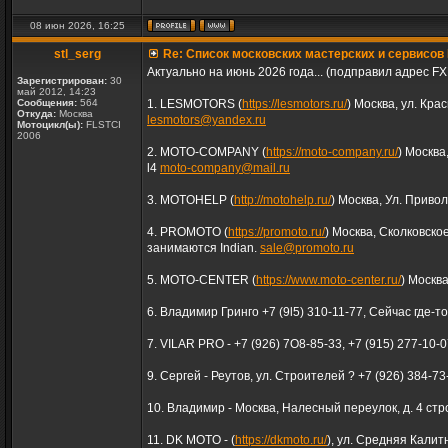
08 июн 2026, 16:25
stl_serg
Re: Список московских мастерских и сервисов 
Актуально на июнь 2026 года... (подправил адрес FX
Зарегистрирован:
30
май 2012, 14:23
Сообщения:
564
1. LESMOTORS (
https://lesmotors.ru/
) Москва, ул. Кра
Откуда:
Москва
lesmotors@yandex.ru
Мотоцикл(ы):
FLSTCI
2006
2. MOTO-COMPANY (
https://moto-company.ru/
) Москва
l4
moto-company@mail.ru
3. MOTOHELP (
http://motohelp.ru/
) Москва, Ул. Приво
4. PROMOTO (
https://promoto.ru/
) Москва, Сколковско
занимаются Indian.
sale@promoto.ru
5. MOTO-CENTER (
https://www.moto-center.ru/
) Москва
6. Владимир Гринго +7 (9l5) 310-11-77, Сейчас где-т
7. VILAR PRO - +7 (926) 7О8-85-33, +7 (915) 277-10-
9. Сергей - Реутов, ул. Строителей ? +7 (926) 384-73
10. Владимир - Москва, Налесный переулок, д. 4 стр
11. DK MOTO - (
https://dkmoto.ru/
), ул. Средняя Калит