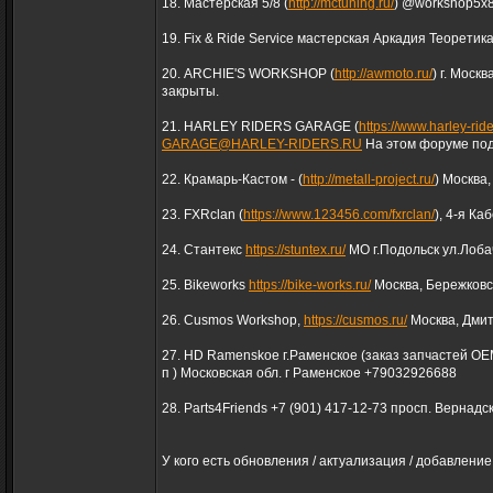
18. Мастерская 5/8 (
http://mctuning.ru/
) @workshop5x8 
19. Fix & Ride Service мастерская Аркадия Теоретик
20. ARCHIE'S WORKSHOP (
http://awmoto.ru/
) г. Москв
закрыты.
21. HARLEY RIDERS GARAGE (
https://www.harley-ride
GARAGE@HARLEY-RIDERS.RU
На этом форуме под
22. Крамарь-Кастом - (
http://metall-project.ru/
) Москва,
23. FXRclan (
https://www.123456.com/fxrclan/
), 4-я К
24. Стантекс
https://stuntex.ru/
МО г.Подольск ул.Лоба
25. Bikeworks
https://bike-works.ru/
Москва, Бережковс
26. Cusmos Workshop,
https://cusmos.ru/
Москва, Дмит
27. HD Ramenskoe г.Раменское (заказ запчастей ОЕМ
п ) Московская обл. г Раменское +79032926688
28. Parts4Friends +7 (901) 417-12-73 просп. Вернадск
У кого есть обновления / актуализация / добавление,