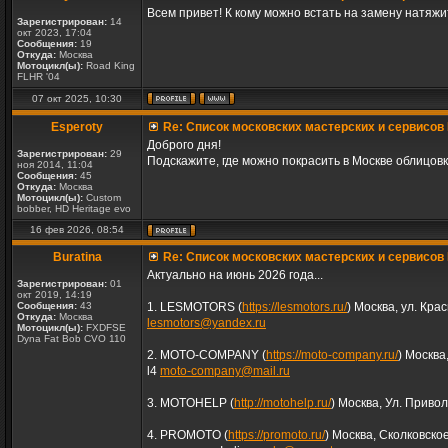
Всем привет! К кому можно встать на замену натяж
Зарегистрирован:
14
окт 2023, 17:04
Сообщения:
19
Откуда:
Москва
Мотоцикл(ы):
Road King
FLHR '04
07 окт 2025, 10:30
Esperoty
Re: Список московских мастерских и сервисов 
Доброго дня!
Зарегистрирован:
29
Подскажите, где можно покрасить в Москве облицовк
ноя 2014, 11:04
Сообщения:
45
Откуда:
Москва
Мотоцикл(ы):
Custom
bobber, HD Heritage evo
16 фев 2026, 08:54
Buratina
Re: Список московских мастерских и сервисов 
Актуально на июнь 2026 года...
Зарегистрирован:
01
окт 2019, 14:19
Сообщения:
43
1. LESMOTORS (
https://lesmotors.ru/
) Москва, ул. Кра
Откуда:
Москва
lesmotors@yandex.ru
Мотоцикл(ы):
FXDFSE
Dyna Fat Bob CVO 110
2. MOTO-COMPANY (
https://moto-company.ru/
) Москва
l4
moto-company@mail.ru
3. MOTOHELP (
http://motohelp.ru/
) Москва, Ул. Приво
4. PROMOTO (
https://promoto.ru/
) Москва, Сколковско