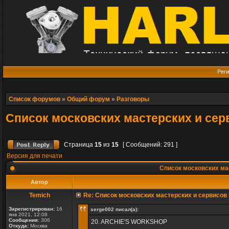
Реги
Список форумов
»
Общий форум
»
Разговоры
Список московских мастерских и сер
Страница
15
из
15
[ Сообщений: 291 ]
Версия для печати
Список московских мас
Автор
Temich
Re: Список московских мастерских и сервисов 
Зарегистрирован:
16
serge002 писал(а):
янв 2021, 12:08
Сообщения:
306
20. ARCHIE'S WORKSHOP
Откуда:
Москва