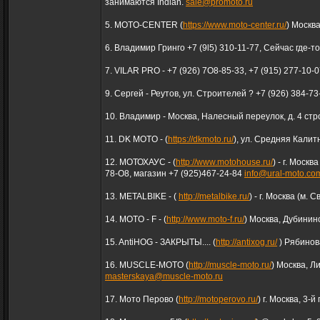
занимаются Indian.
sale@promoto.ru
5. MOTO-CENTER (
https://www.moto-center.ru/
) Москва
6. Владимир Гринго +7 (9l5) 310-11-77, Сейчас где-т
7. VILAR PRO - +7 (926) 7О8-85-33, +7 (915) 277-10-
9. Сергей - Реутов, ул. Строителей ? +7 (926) 384-73
10. Владимир - Москва, Налесный переулок, д. 4 стр
11. DK MOTO - (
https://dkmoto.ru/
), ул. Средняя Калит
12. МОТОХАУС - (
http://www.motohouse.ru/
) - г. Моск
78-О8, магазин +7 (925)467-24-84
info@ural-moto.co
13. METALBIKE - (
http://metalbike.ru/
) - г. Москва (м.
14. MOTO - F - (
http://www.moto-f.ru/
) Москва, Дубининс
15. AntiHOG - ЗАКРЫТЫ.... (
http://antixog.ru/
) Рябинова
16. MUSCLE-MOTO (
http://muscle-moto.ru/
) Москва, Л
masterskaya@muscle-moto.ru
17. Мото Перово (
http://motoperovo.ru/
) г. Москва, 3-