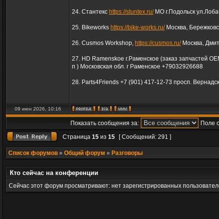
24. Стантекс
https://stuntex.ru/
МО г.Подольск ул.Лоба
25. Bikeworks
https://bike-works.ru/
Москва, Бережковс
26. Cusmos Workshop,
https://cusmos.ru/
Москва, Дмит
27. HD Ramenskoe г.Раменское (заказ запчастей ОЕМ
п ) Московская обл. г Раменское +79032926688
28. Parts4Friends +7 (901) 417-12-73 просп. Вернадск
09 июн 2026, 10:16
Показать сообщения за:
Поле 
Страница
15
из
15
[ Сообщений: 291 ]
Список форумов
»
Общий форум
»
Разговоры
Кто сейчас на конференции
Сейчас этот форум просматривают: нет зарегистрированных пользователе