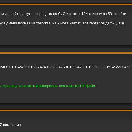
емь перейти, а тут распродажа на СиС и картер 124 твинкам за 53 копейки.
ов у меня полная мастерская, на 2 мота хватит (вот картеров дефицит)))
2468-01B 52473-01B 52474-01B 52475-01B 52476-01B 52622-03A 52659-04A 5
 страницу на печать и выбираешь печатать в PDF файл.
 2 поколения