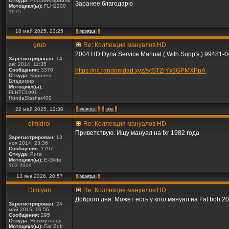
Откуда:
Россия/Израиль
Заранее благодарю
Мотоцикл(ы):
FLH1200
1975
18 май 2025, 23:25
grub
Re: Коллекция мануалов HD
2004 HD Dyna Service Manual ( With Supp's ) 99481-0
Зарегистрирован:
14
авг 2014, 11:35
Сообщения:
3370
https://nc.randomdad.xyz/s/tSTZrYx9GPMXPpA
Откуда:
Королев,
Владимир
Мотоцикл(ы):
FLHTC1991;
HondaSlasher400
22 май 2025, 12:30
dimidrol
Re: Коллекция мануалов HD
Приветствую. Ищу мануал на fxr 1982 года
Зарегистрирован:
12
ноя 2014, 23:36
Сообщения:
1797
Откуда:
Рига
Мотоцикл(ы):
E-Glide
103 2009
13 янв 2026, 20:57
Dimiyan
Re: Коллекция мануалов HD
Доброго дня. Может есть у кого мануал на Fat bob 20
Зарегистрирован:
24
май 2015, 16:56
Сообщения:
295
Откуда:
Новокузнецк
Мотоцикл(ы):
Fat Bob