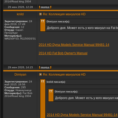
2014/Road king 2004
29 июн 2026, 12:28
knild
Re: Коллекция мануалов HD
Зарегистрирован:
19
Dimiyan писал(а):
фев 2019, 17:49
Сообщения:
12
Доброго дня. Может есть у кого мануал на Fat 
Откуда:
Санкт-
Петербург
Мотоцикл(ы):
WR250F'03; R1150GS'01
2014 HD Dyna Models Service Manual 99481-14
2014 HD Fat Bob Owner's Manual
29 июн 2026, 14:15
Dimiyan
Re: Коллекция мануалов HD
Зарегистрирован:
24
knild писал(а):
май 2015, 16:56
Сообщения:
295
Откуда:
Новокузнецк
Dimiyan писал(а):
Мотоцикл(ы):
Fat Bob
2014/Road king 2004
Доброго дня. Может есть у кого мануал на
2014 HD Dyna Models Service Manual 99481-14