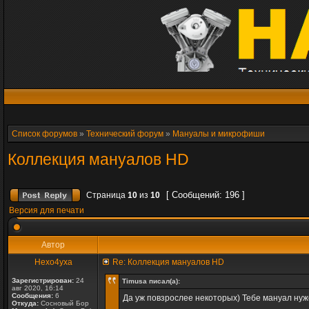
Список форумов
»
Технический форум
»
Мануалы и микрофиши
Коллекция мануалов HD
[ Сообщений: 196 ]
Страница
10
из
10
Версия для печати
Автор
Hexo4yxa
Re: Коллекция мануалов HD
Зарегистрирован:
24
Timusa писал(а):
авг 2020, 16:14
Сообщения:
6
Да уж повзрослее некоторых) Тебе мануал нуже
Откуда:
Сосновый Бор