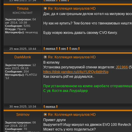
25 янв 2025, 17:34
Timusa
Re: Коллекция мануалов HD
КОНСУЛЬТАНТ
Дэн, да я сам грешным делом хотел на милувоку вос
Зарегистрирован:
04
авг 2014, 10:38
Ну как не купить? Тем более что твинкамовых ништяк
Сообщения:
5291
Откуда:
Прага
Мотоцикл(ы):
пешеход
Буду новую жизнь давать своему CVO Кингу.
25 янв 2025, 19:44
DarkMonk
Re: Коллекция мануалов HD
В копилку
Зарегистрирован:
12
Установка регулируемой спинки водителя:
J01966
(5
июн 2023, 08:16
Сообщения:
204
https://disk.yandex.ru/i/4uYUPQy4ktlHNg
Мотоцикл(ы):
FLHTCU
Как скачать pdf не додумался..
'12
При установленном на компе акробате отправляешь
С ув. Костя ака Лоурайдер
30 янв 2025, 10:34
Smirnov
Re: Коллекция мануалов HD
Привет други
Зарегистрирован:
06
Выручите!!! Ищу мануал на движок EVO 100 Revtech
окт 2018, 22:37
Сообщения:
70
Может есть у кого поделиться?