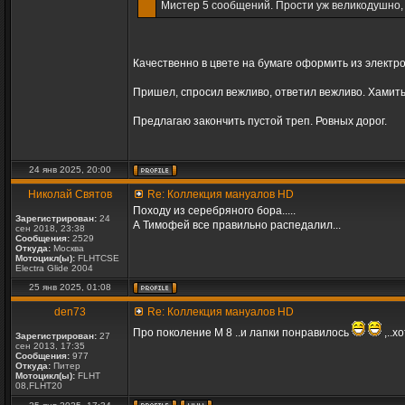
Мистер 5 сообщений. Прости уж великодушно, 
Качественно в цвете на бумаге оформить из электро
Пришел, спросил вежливо, ответил вежливо. Хамить 
Предлагаю закончить пустой треп. Ровных дорог.
24 янв 2025, 20:00
Николай Святов
Re: Коллекция мануалов HD
Походу из серебряного бора.....
Зарегистрирован:
24
А Тимофей все правильно распедалил...
сен 2018, 23:38
Сообщения:
2529
Откуда:
Москва
Мотоцикл(ы):
FLHTCSE
Electra Glide 2004
25 янв 2025, 01:08
den73
Re: Коллекция мануалов HD
Про поколение М 8 ..и лапки понравилось
,..х
Зарегистрирован:
27
сен 2013, 17:35
Сообщения:
977
Откуда:
Питер
Мотоцикл(ы):
FLHT
08,FLHT20