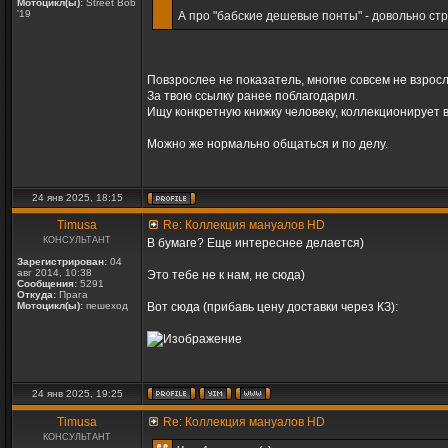
Мотоцикл(ы):
Street Bob
'19
А про "бабские дешевые понты" - довольно ст
Повзрослее не показатель, многие совсем не взрос
За твою ссылку ранее поблагодарил.
Ищу конкретную книжку человеку, коллекционирует в 
Можно же нормально общаться и по делу.
24 янв 2025, 18:15
Timusa
Re: Коллекция мануалов HD
КОНСУЛЬТАНТ
В бумаге? Еще интереснее делается)
Зарегистрирован:
04
авг 2014, 10:38
Это тебе не к нам, не сюда)
Сообщения:
5291
Откуда:
Прага
Мотоцикл(ы):
пешеход
Вот сюда (прибавь цену доставки через КЗ):
24 янв 2025, 19:25
Timusa
Re: Коллекция мануалов HD
КОНСУЛЬТАНТ