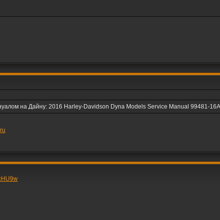
алом на Дайну: 2016 Harley-Davidson Dyna Models Service Manual 99481-16A. 
.ru
_LcHU9w