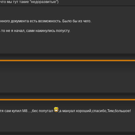
что мы тут такие "недоразвитые")
нного документа есть возможность. Было бы из чего.
то не я начал, сами накинулись попусту.
отя сам купил М8…,бес попутал
,а мануал хороший,спасибо,Тим,большое!