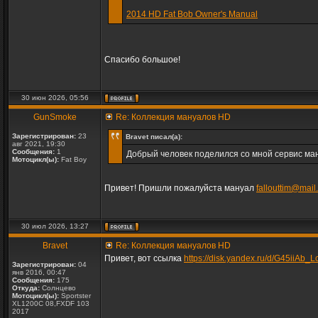
2014 HD Fat Bob Owner's Manual
Спасибо большое!
30 июн 2026, 05:56
GunSmoke
Re: Коллекция мануалов HD
Зарегистрирован:
23
Bravet писал(а):
авг 2021, 19:30
Сообщения:
1
Добрый человек поделился со мной сервис ману
Мотоцикл(ы):
Fat Boy
Привет! Пришли пожалуйста мануал
fallouttim@mail
30 июл 2026, 13:27
Bravet
Re: Коллекция мануалов HD
Привет, вот ссылка
https://disk.yandex.ru/d/G45iiAb
Зарегистрирован:
04
янв 2016, 00:47
Сообщения:
175
Откуда:
Солнцево
Мотоцикл(ы):
Sportster
XL1200C 08,FXDF 103
2017