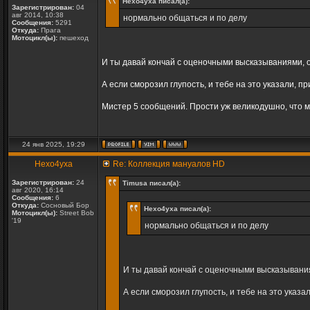
Hexo4yxa писал(а):
Зарегистрирован:
04
авг 2014, 10:38
нормально общаться и по делу
Сообщения:
5291
Откуда:
Прага
Мотоцикл(ы):
пешеход
И ты давай кончай с оценочными высказываниями, о
А если сморозил глупость, и тебе на это указали, пр
Мистер 5 сообщений. Прости уж великодушно, что м
24 янв 2025, 19:29
Hexo4yxa
Re: Коллекция мануалов HD
Зарегистрирован:
24
Timusa писал(а):
авг 2020, 16:14
Сообщения:
6
Откуда:
Сосновый Бор
Hexo4yxa писал(а):
Мотоцикл(ы):
Street Bob
'19
нормально общаться и по делу
И ты давай кончай с оценочными высказывания
А если сморозил глупость, и тебе на это указа