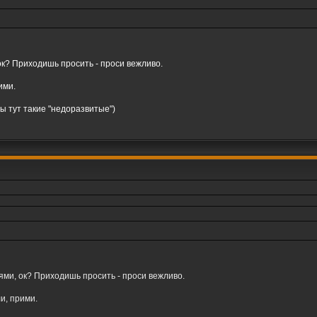
к? Приходишь просить - проси вежливо.
ими.
ы тут такие "недоразвитые")
ми, ок? Приходишь просить - проси вежливо.
ли, прими.