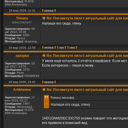
Мотоцикл(ы):
FLSTS
95th Anniversary
19 мар 2026, 11:31
Timusa
Re: Посоветуте пжлст актуальный сайт для пр
КОНСУЛЬТАНТ
Напиши его сюда, гляну
Зарегистрирован:
04
авг 2014, 10:38
Сообщения:
5291
Откуда:
Прага
Мотоцикл(ы):
пешеход
19 мар 2026, 12:59
захарка
Re: Посоветуте пжлст актуальный сайт для пр
У меня ещё осталось 2 отчёта в карфаксе. Если мот
Зарегистрирован:
03
Если интересно -- пиши в личку.
авг 2017, 12:55
Сообщения:
1075
Откуда:
Porto
Мотоцикл(ы):
FXDWG'93
19 мар 2026, 13:43
Artikhonov
Re: Посоветуте пжлст актуальный сайт для пр
Зарегистрирован:
17
Timusa писал(а):
июн 2015, 02:17
Сообщения:
1587
Напиши его сюда, гляну
Откуда:
Ленинград
Мотоцикл(ы):
FLSTS
95th Anniversary
1HD1GNM20EC331755 хозяин говорит что мотоцикл па
его привели в божеский вид.