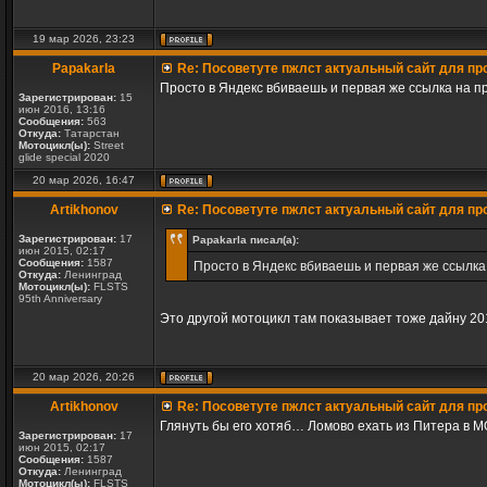
19 мар 2026, 23:23
Papakarla
Re: Посоветуте пжлст актуальный сайт для пр
Просто в Яндекс вбиваешь и первая же ссылка на п
Зарегистрирован:
15
июн 2016, 13:16
Сообщения:
563
Откуда:
Татарстан
Мотоцикл(ы):
Street
glide special 2020
20 мар 2026, 16:47
Artikhonov
Re: Посоветуте пжлст актуальный сайт для пр
Зарегистрирован:
17
Papakarla писал(а):
июн 2015, 02:17
Сообщения:
1587
Просто в Яндекс вбиваешь и первая же ссылка
Откуда:
Ленинград
Мотоцикл(ы):
FLSTS
95th Anniversary
Это другой мотоцикл там показывает тоже дайну 20
20 мар 2026, 20:26
Artikhonov
Re: Посоветуте пжлст актуальный сайт для пр
Глянуть бы его хотяб… Ломово ехать из Питера в МО 
Зарегистрирован:
17
июн 2015, 02:17
Сообщения:
1587
Откуда:
Ленинград
Мотоцикл(ы):
FLSTS