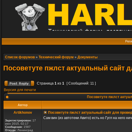
Реги
Список форумов
»
Технический форум
»
Документы
Посоветуте пжлст актуальный сайт д
Страница
1
из
1
[ Сообщений: 11 ]
Версия для печати
Посоветуте пжлст актуал
Автор
Artikhonov
Посоветуте пжлст актуальный сайт для провер
Сам вин (из автотеки Авито) есть но Гугл на него ни
Зарегистрирован:
17
июн 2015, 02:17
Сообщения:
1587
Откуда:
Ленинград