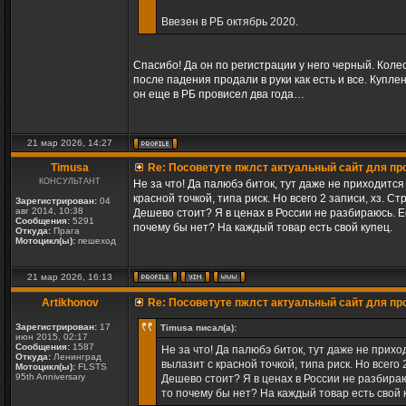
Ввезен в РБ октябрь 2020.
Спасибо! Да он по регистрации у него черный. Коле
после падения продали в руки как есть и все. Купле
он еще в РБ провисел два года…
21 мар 2026, 14:27
Timusa
Re: Посоветуте пжлст актуальный сайт для пр
КОНСУЛЬТАНТ
Не за что! Да палюбэ биток, тут даже не приходится
красной точкой, типа риск. Но всего 2 записи, хз. С
Зарегистрирован:
04
авг 2014, 10:38
Дешево стоит? Я в ценах в России не разбираюсь. 
Сообщения:
5291
почему бы нет? На каждый товар есть свой купец.
Откуда:
Прага
Мотоцикл(ы):
пешеход
21 мар 2026, 16:13
Artikhonov
Re: Посоветуте пжлст актуальный сайт для пр
Зарегистрирован:
17
Timusa писал(а):
июн 2015, 02:17
Сообщения:
1587
Не за что! Да палюбэ биток, тут даже не прихо
Откуда:
Ленинград
вылазит с красной точкой, типа риск. Но всего
Мотоцикл(ы):
FLSTS
95th Anniversary
Дешево стоит? Я в ценах в России не разбира
то почему бы нет? На каждый товар есть свой 