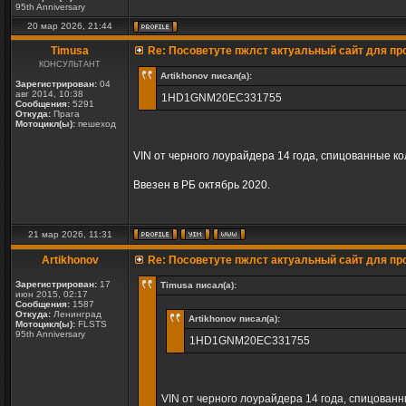
95th Anniversary
20 мар 2026, 21:44
Timusa
Re: Посоветуте пжлст актуальный сайт для пр
КОНСУЛЬТАНТ
Artikhonov писал(а):
Зарегистрирован:
04
авг 2014, 10:38
1HD1GNM20EC331755
Сообщения:
5291
Откуда:
Прага
Мотоцикл(ы):
пешеход
VIN от черного лоурайдера 14 года, спицованные кол
Ввезен в РБ октябрь 2020.
21 мар 2026, 11:31
Artikhonov
Re: Посоветуте пжлст актуальный сайт для пр
Зарегистрирован:
17
Timusa писал(а):
июн 2015, 02:17
Сообщения:
1587
Откуда:
Ленинград
Artikhonov писал(а):
Мотоцикл(ы):
FLSTS
95th Anniversary
1HD1GNM20EC331755
VIN от черного лоурайдера 14 года, спицованн