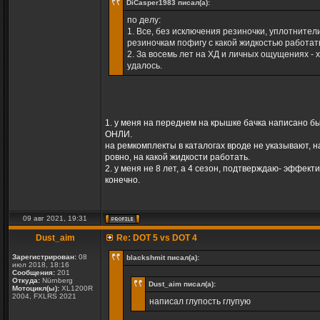
DiCasper1983 писал(а):
по делу:
1. Все, без исключения резиночки, уплотнители
резиночкам пофигу с какой жидкостью работать
2. За восемь лет на ХД и личных ощущениях - 
удалось.
1. у меня на переднем на крышке бачка написано б
ОНЛИ.
на ремкомплекты в каталогах вроде не указывают, на
ровно, на какой жидкости работать.
2. у меня не 8 лет, а 4 сезон, подтверждаю- эффект
конечно.
09 авг 2021, 19:31
Dust_aim
Re: DOT 5 vs DOT 4
Зарегистрирован:
08
blackshmit писал(а):
июл 2018, 18:16
Сообщения:
201
Откуда:
Nürnberg
Dust_aim писал(а):
Мотоцикл(ы):
XL1200R
2004, FXLRS 2021
написал глупость глупую