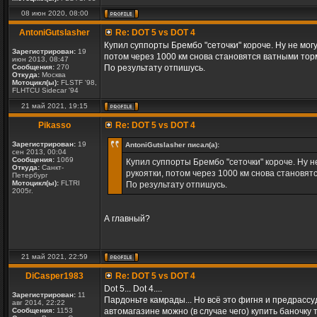
08 июн 2020, 08:00
AntoniGutslasher
Re: DOT 5 vs DOT 4
Купил суппорты Брембо "сеточки" короче. Ну не мог
Зарегистрирован:
19
потом через 1000 км снова становятся ватными тор
июн 2013, 08:47
Сообщения:
270
По результату отпишусь.
Откуда:
Москва
Мотоцикл(ы):
FLSTF '98,
FLHTCU Sidecar '94
21 май 2021, 19:15
Pikasso
Re: DOT 5 vs DOT 4
Зарегистрирован:
19
AntoniGutslasher писал(а):
сен 2013, 00:04
Сообщения:
1069
Купил суппорты Брембо "сеточки" короче. Ну н
Откуда:
Санкт-
рукоятки, потом через 1000 км снова становят
Петербург
Мотоцикл(ы):
FLTRI
По результату отпишусь.
2005г.
А главный?
21 май 2021, 22:59
DiCasper1983
Re: DOT 5 vs DOT 4
Dot 5... Dot 4....
Зарегистрирован:
11
Пардоньте камрады... Но всё это фигня и предрассуд
авг 2014, 22:22
Сообщения:
1153
автомагазине можно (в случае чего) купить баночку т