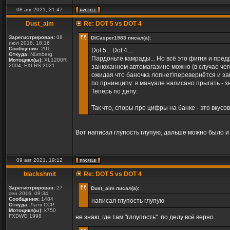
08 авг 2021, 21:47
Dust_aim
Re: DOT 5 vs DOT 4
Зарегистрирован:
08
DiCasper1983 писал(а):
июл 2018, 18:16
Сообщения:
201
Dot 5... Dot 4....
Откуда:
Nürnberg
Пардоньте камрады... Но всё это фигня и предр
Мотоцикл(ы):
XL1200R
2004, FXLRS 2021
занюханном автомагазине можно (в случае чего)
ожидая что баночка лопнет\перевернётся и заг
по прнинципу: в мануале написано прыгать - з
Теперь по делу:
Так что, споры про цифры на банке - это вкусо
Вот написал глупость глупую, дальше можно было и 
09 авг 2021, 19:12
blackshmit
Re: DOT 5 vs DOT 4
Зарегистрирован:
27
Dust_aim писал(а):
сен 2016, 09:34
Сообщения:
1484
написал глупость глупую
Откуда:
Латв.ССР
Мотоцикл(ы):
k750
FXDWG 1998
не знаю, где там "гллупость". по делу всё верно..