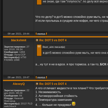
не знаю, где там "гллупость". по делу всё верно.
Что по делу? в дот5 можно спокойно руки мыть, ни ч
И если прольешь в сундуке или кофре, ни чего страш
09 авг 2021, 19:44
blackshmit
Re: DOT 5 vs DOT 4
Зарегистрирован:
27
Dust_aim писал(а):
сен 2016, 09:34
Сообщения:
1484
в дот5 можно спокойно руки мыть, ни чего она 
Откуда:
Латв.ССР
Мотоцикл(ы):
k750
FXDWG 1998
а.., ну тут я не в курсе. я про тормоза. а так-то,
БСК
г
09 авг 2021, 19:47
AlexeyQ
Re: DOT 5 vs DOT 4
А что отличает жидкости в тех плане? Что требуетс
Зарегистрирован:
22
1. Незжимаемость
дек 2020, 08:29
Сообщения:
84
2. Антикоррозийная стойкость
Откуда:
Нижний
3. Температура закипания
Новгород
Мотоцикл(ы):
2013’ FLD
4. … больше не придумал
switchback