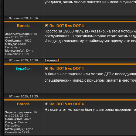
убедился, очень многие понятия не имеют о сущес
07 июн 2020, 16:16
Boroda
Re: DOT 5 vs DOT 4
Просто за 19000 миль, как указано, на этом мотоци
Зарегистрирован:
16
обслуживания. В противном случае стоит очень заду
янв 2012, 23:05
Сообщения:
4626
И подход к заводскому серийному мотоциклу и ко 
Откуда:
Саткт-
Петербург
Мотоцикл(ы):
Dyna
Convertible 1999
07 июн 2020, 16:39
Зурабыч
Re: DOT 5 vs DOT 4
А банальное падение или мелкое ДТП с последующи
специфический мопед с прицепом, значит в него то
07 июн 2020, 18:55
Boroda
Re: DOT 5 vs DOT 4
Ну если этот мотоцикл был у шантропы дворовой то
Зарегистрирован:
16
янв 2012, 23:05
Сообщения:
4626
Откуда:
Саткт-
Петербург
Мотоцикл(ы):
Dyna
Convertible 1999