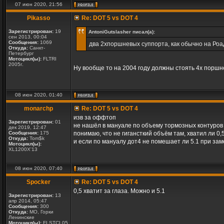
07 июн 2020, 21:56
Pikasso
Re: DOT 5 vs DOT 4
Зарегистрирован:
19
AntoniGutslasher писал(а):
сен 2013, 00:04
Сообщения:
1069
два 2хпоршневых суппорта, как обычно на Роа
Откуда:
Санкт-
Петербург
Мотоцикл(ы):
FLTRI
2005г.
Ну вообще то на 2004 году должны стоять 4х порш
08 июн 2020, 01:40
monarchp
Re: DOT 5 vs DOT 4
изв за оффтоп
Зарегистрирован:
01
не нашёл в мануале по объему тормозных контуров 
дек 2019, 12:47
Сообщения:
175
понимаю, что не гигансткий объём там, хватил ли 0,
Откуда:
Tom$k
и если по мануалу дот4 не помешает ли 5.1 при зам
Мотоцикл(ы):
XL1200X'13
08 июн 2020, 07:40
Spocker
Re: DOT 5 vs DOT 4
0,5 хватит за глаза. Можно и 5.1
Зарегистрирован:
13
апр 2014, 05:47
Сообщения:
300
Откуда:
МО, Горки
Ленинские
Мотоцикл(ы):
FLSTCI 05