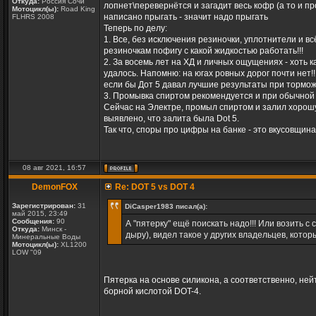
Откуда:
Россия Сочи
лопнет\перевернётся и загадит весь кофр (а то и пр
Мотоцикл(ы):
Road King
написано прыгать - значит надо прыгать
FLHRS 2008
Теперь по делу:
1. Все, без исключения резиночки, уплотнители и вс
резиночкам пофигу с какой жидкостью работать!!!
2. За восемь лет на ХД и личных ощущениях - хоть 
удалось. Напомню: на югах ровных дорог почти нет!!
если бы Дот 5 давал лучшие результаты при торможе
3. Промывка спиртом рекомендуется и при обычной 
Сейчас на Электре, промыл спиртом и залил хорошую
выявлено, что залита была Dot 5.
Так что, споры про цифры на банке - это вкусовщина
08 авг 2021, 16:57
DemonFOX
Re: DOT 5 vs DOT 4
Зарегистрирован:
31
DiCasper1983 писал(а):
май 2015, 23:49
Сообщения:
90
А "пятерку" ещё поискать надо!!! Или возить с
Откуда:
Минск -
дыру), видел такое у других владельцев, кото
Минеральные Воды
Мотоцикл(ы):
XL1200
LOW "09
Пятерка на основе силикона, а соответственно, ней
борной кислотой DOT-4.