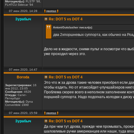
Мотоцикл(ы):
FLSTF '98,
FLHTCU Sidecar '94
07 июн 2020, 14:28
Зурабыч
Re: DOT 5 vs DOT 4
AntoniGutslasher писал(а):
два 2хпоршневых суппорта, как обычно на Роа
Дело не в жидкости, сними пульт и посмотри что выб
уже проходил через это.
07 июн 2020, 14:47
Boroda
Re: DOT 5 vs DOT 4
Это что ж за дрова такие человек приобрел если д
Зарегистрирован:
16
чтобы ездить. Но от итаксойдет-улучшайзеров никто
янв 2012, 23:05
Сообщения:
4626
Проблема скорее всего в неполном заполнении конт
Откуда:
Саткт-
поршней суппорта. Надо подогнать колодки к диску 
Петербург
Мотоцикл(ы):
Dyna
Convertible 1999
07 июн 2020, 15:59
Зурабыч
Re: DOT 5 vs DOT 4
Да при чем тут дрова, прежде чем промывать, прока
шаловливые ручки американцев или наши, туда вполн