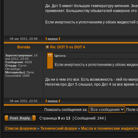
Да. Дот 5 имеет большую температуру кипения. Зна
применяет. Большинству обывателей наверное это 
Если инертность к уплотнениям у обоих жидкостей 
09 авг 2021, 20:08
Boroda
Re: DOT 5 vs DOT 4
Зарегистрирован:
16
Цитата:
янв 2012, 23:05
Сообщения:
4626
Если инертность к уплотнениям у обоих жидко
Откуда:
Саткт-
Петербург
Мотоцикл(ы):
Dyna
Convertible 1999
Да ни о чем это все. Есть возможность - лей по ман
Негатив про Дот 5 слышал, про Дот 4 за все время
09 авг 2021, 22:02
Показать сообщения за:
Поле 
Страница
9
из
13
[ Сообщений: 244 ]
Список форумов
»
Технический форум
»
Масла и технические жидкост