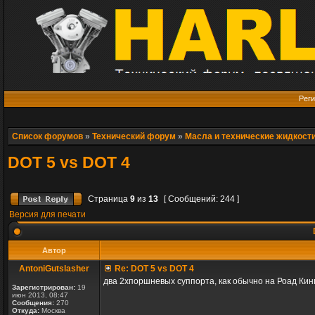
Реги
Список форумов
»
Технический форум
»
Масла и технические жидкост
DOT 5 vs DOT 4
Страница
9
из
13
[ Сообщений: 244 ]
Версия для печати
Автор
AntoniGutslasher
Re: DOT 5 vs DOT 4
два 2хпоршневых суппорта, как обычно на Роад Кин
Зарегистрирован:
19
июн 2013, 08:47
Сообщения:
270
Откуда:
Москва