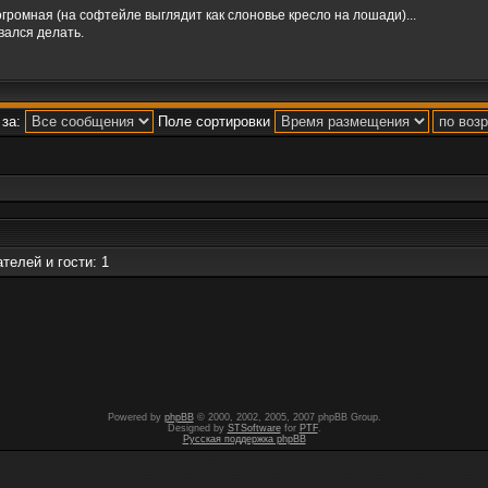
огромная (на софтейле выглядит как слоновье кресло на лошади)...
вался делать.
за:
Поле сортировки
телей и гости: 1
Powered by
phpBB
© 2000, 2002, 2005, 2007 phpBB Group.
Designed by
STSoftware
for
PTF
.
Русская поддержка phpBB