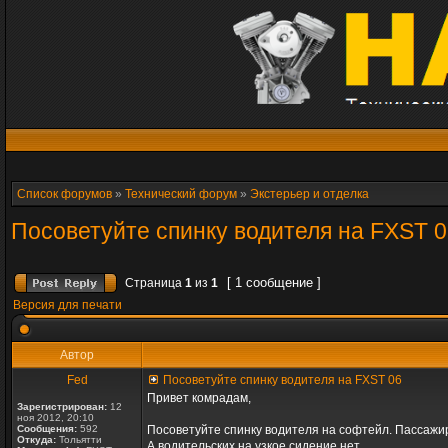
Список форумов
»
Технический форум
»
Экстерьер и отделка
Посоветуйте спинку водителя на FXST 
[ 1 сообщение ]
Страница
1
из
1
Версия для печати
Автор
Fed
Посоветуйте спинку водителя на FXST 06
Привет комрадам,
Зарегистрирован:
12
ноя 2012, 20:10
Сообщения:
592
Посоветуйте спинку водителя на софтейл. Пассажирс
Откуда:
Тольятти
А водительских на узкое сидение нет.