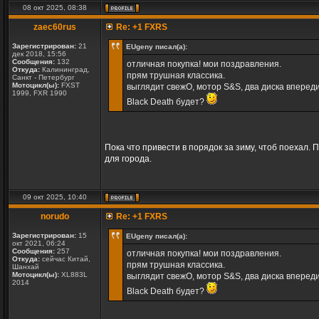
08 окт 2025, 08:38
zaec60rus
Re: +1 FXRS
Зарегистрирован:
21
EUgeny писал(а):
дек 2018, 15:56
Сообщения:
132
отличная покупка! мои поздравления.
Откуда:
Калининград,
прям трушная классика.
Санкт - Петербург
Мотоцикл(ы):
FXST
выглядит свежО, мотор S&S, два диска впереди
1999, FXR 1990
Black Death будет?
Пока что привести в порядок за зиму, чтоб поехал. 
для города.
09 окт 2025, 10:40
norudo
Re: +1 FXRS
Зарегистрирован:
15
EUgeny писал(а):
окт 2021, 06:24
Сообщения:
257
отличная покупка! мои поздравления.
Откуда:
сейчас Китай,
прям трушная классика.
Шанхай
Мотоцикл(ы):
XL883L
выглядит свежО, мотор S&S, два диска впереди
2014
Black Death будет?