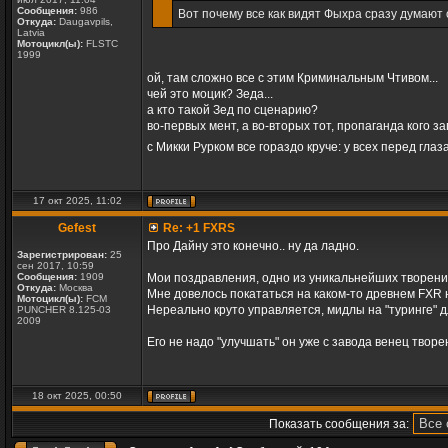
Сообщения:
986
Вот почему все как видят Фыхра сразу думают 
Откуда:
Daugavpils,
Latvia
Мотоцикл(ы):
FLSTC
1999
ой, там сложно все с этим Криминальным Чтивом...
чей это моцик? Зеда...
а кто такой Зед по сценарию?
во-первых мент, а во-вторых тот, пропаганда кого за
с Микки Рурком все гораздо круче: у всех перед глаз
17 окт 2025, 11:02
Gefest
Re: +1 FXRS
Про Дайну это конечно.. ну да ладно.
Зарегистрирован:
25
сен 2017, 10:59
Сообщения:
1909
Мои поздравления, одно из уникальнейших творений
Откуда:
Москва
Мне довелось покататься на каком-то древнем FXR 
Мотоцикл(ы):
FCM
Нереально круто управляется, мидлы на "туринге" д
PUNCHER 8.125-03
2009
Его не надо "улучшать" он уже с завода венец творен
18 окт 2025, 00:50
Показать сообщения за: