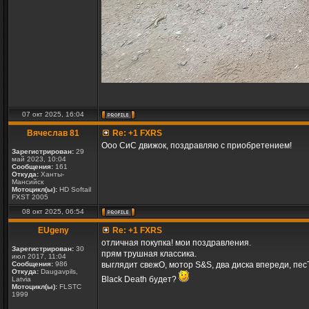
07 окт 2025, 16:04
Вячеслав 81
Re: +1 FXRS
Ооо СиС движок, поздравляю с приобретением!
Зарегистрирован:
29
май 2023, 10:04
Сообщения:
161
Откуда:
Ханты-
Мансийск
Мотоцикл(ы):
HD Softail
FXST 2005
08 окт 2025, 06:54
EUgeny
Re: +1 FXRS
отличная покупка! мои поздравления.
Зарегистрирован:
30
прям трушная классика.
июл 2017, 11:04
Сообщения:
986
выглядит свежО, мотор S&S, два диска впереди, пес
Откуда:
Daugavpils,
Black Death будет?
Latvia
Мотоцикл(ы):
FLSTC
1999