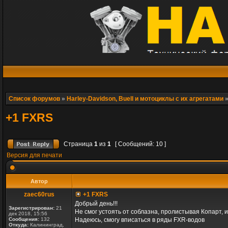
Список форумов
»
Harley-Davidson, Buell и мотоциклы с их агрегатами
+1 FXRS
Страница
1
из
1
[ Сообщений: 10 ]
Версия для печати
Автор
zaec60rus
+1 FXRS
Добрый день!!!
Зарегистрирован:
21
Не смог устоять от соблазна, пролистывая Копарт, и
дек 2018, 15:56
Сообщения:
132
Надеюсь, смогу вписаться в ряды FXR-водов
Откуда:
Калининград,