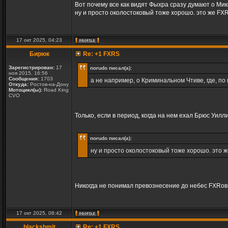
Вот почему все как видят Фыхра сразу думают о Мик
ну и просто околостоковый тоже хорошо. это же FXR
17 окт 2025, 04:23
Бирюк
Re: +1 FXRS
Зарегистрирован:
17
norudo писал(а):
ноя 2015, 16:56
Сообщения:
1703
а не например, о Криминальном Чтиве, где, по
Откуда:
Ростов-на-Дону
Мотоцикл(ы):
Road King
CVO
Только, если в период, когда на нем ехал Брюс Уилл
norudo писал(а):
ну и просто околостоковый тоже хорошо. это ж
Никогда не понимал превознесение до небес FXRов, 
17 окт 2025, 08:42
blackshmit
Re: +1 FXRS