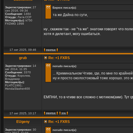
Зарегистрирован:
27
Бирюк писал(а):
сен 2016, 09:34
Сообщения:
1484
та же Дайна по сути,
Откуда:
Латв.ССР
Мотоцикл(ы):
k750
FXDWG 1998
ну , скажем так - не "та же". знатоки говорят что п
хотя я дилетант, могу ошибаться.
17 окт 2025, 09:46
grub
Re: +1 FXRS
Зарегистрирован:
14
norudo писал(а):
авг 2014, 11:35
Сообщения:
3370
... Криминальном Чтиве, где, по мне по крайне
Откуда:
Королев,
ну и просто околостоковый тоже хорошо. это ж
Владимир
Мотоцикл(ы):
FLHTC1991;
HondaSlasher400
ЕМПНИ, то в чтиве все сложно с мотиком(ами). Тут гд
17 окт 2025, 10:17
EUgeny
Re: +1 FXRS
Зарегистрирован:
30
norudo писал(а):
июл 2017, 11:04