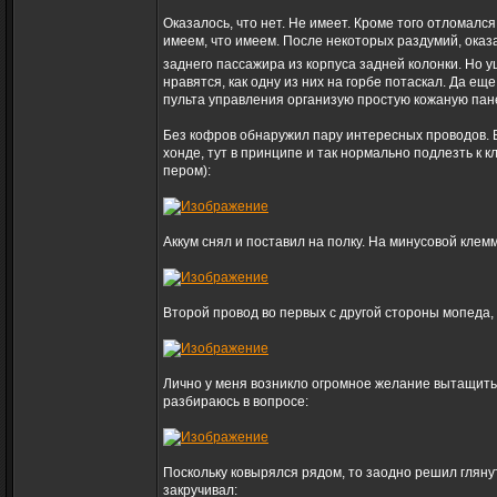
Оказалось, что нет. Не имеет. Кроме того отломалс
имеем, что имеем. После некоторых раздумий, оказа
заднего пассажира из корпуса задней колонки. Но 
нравятся, как одну из них на горбе потаскал. Да еще
пульта управления организую простую кожаную пан
Без кофров обнаружил пару интересных проводов. В
хонде, тут в принципе и так нормально подлезть к 
пером):
Аккум снял и поставил на полку. На минусовой клем
Второй провод во первых с другой стороны мопеда, а
Лично у меня возникло огромное желание вытащить ег
разбираюсь в вопросе:
Поскольку ковырялся рядом, то заодно решил глянут
закручивал: