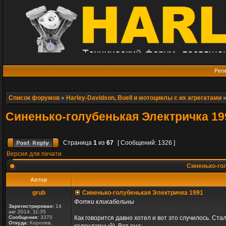
Реги
Список форумов
»
Harley-Davidson, Buell и мотоциклы с их агрегатами
Синенько-голубенькая Электричка 19
Страница
1
из
67
[ Сообщений: 1326 ]
Версия для печати
Синенько-го
Автор
grub
Синенько-голубенькая Электричка 1991
Фотки кликабельны
Зарегистрирован:
14
авг 2014, 11:35
Сообщения:
3370
Как говорится давно хотел и вот это случилось. Ста
Откуда:
Королев,