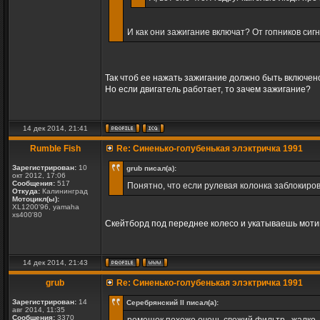
И как они зажигание включат? От гопников сигна
Так чтоб ее нажать зажигание должно быть включено
Но если двигатель работает, то зачем зажигание?
14 дек 2014, 21:41
Rumble Fish
Re: Синенько-голубенькая элэктричка 1991
Зарегистрирован:
10
grub писал(а):
окт 2012, 17:06
Сообщения:
517
Понятно, что если рулевая колонка заблокирова
Откуда:
Калининград
Мотоцикл(ы):
XL1200'96, yamaha
xs400'80
Скейтборд под переднее колесо и укатываешь моти
14 дек 2014, 21:43
grub
Re: Синенько-голубенькая элэктричка 1991
Зарегистрирован:
14
Серебрянский II писал(а):
авг 2014, 11:35
Сообщения:
3370