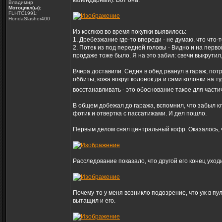
календарный). Вот она:
Владимир
Мотоцикл(ы):
FLHTC1991;
HondaSlasher400
Из косяков во время покупки выявилось:
1. Дребезжание где-то впереди - не думаю, что что-т
2. Потек из под передней головы - Видно и на перво
продаже тоже было. Я на это забил: свечи выкрутил
Вчера доставили. Седня в обед рванул в гараж, пот
оббиты, кожа вокруг колонок да и сами колонки на т
восстанавливать - это обоснование такое для част
В общем добежал до гаража, вспомнил, что забыл кл
фотик и отвертка с пассатижами. И дел пошло.
Первым делом снял центральный кофр. Оказалось, 
Расследование показало, что другой его конец уходи
Почему-то у меня возникло подозрение, что уж в пу
вытащил и его.