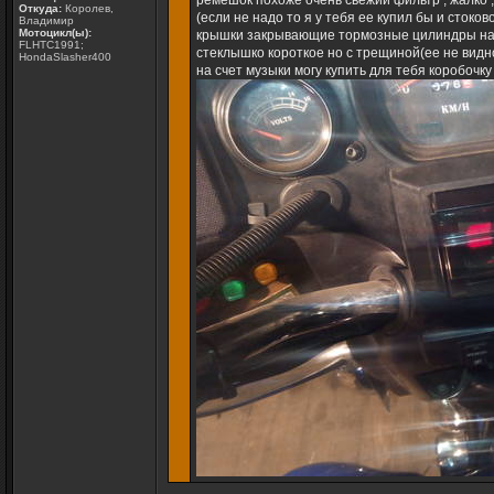
ремешок похоже очень свежий фильтр , жалко ,
Откуда:
Королев,
(если не надо то я у тебя ее купил бы и сток
Владимир
Мотоцикл(ы):
крышки закрывающие тормозные цилиндры на п
FLHTC1991;
стеклышко короткое но с трещиной(ее не видно
HondaSlasher400
на счет музыки могу купить для тебя коробочку