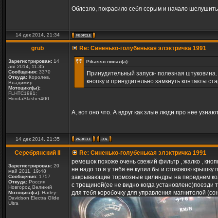
Облезло, покрасило себя серым и начало шелушит
14 дек 2014, 21:34
grub
Re: Синенько-голубенькая элэктричка 1991
Зарегистрирован:
14
Pikasso писал(а):
авг 2014, 11:35
Сообщения:
3370
Принудительный запуск- полезная штуковина. 
Откуда:
Королев,
кнопку и принудительно замкнуть контакты ста
Владимир
Мотоцикл(ы):
FLHTC1991;
HondaSlasher400
А, вот оно что. А вдруг как злые люди про нее узна
14 дек 2014, 21:35
Серебрянский II
Re: Синенько-голубенькая элэктричка 1991
ремешок похоже очень свежий фильтр , жалко , кнопк
Зарегистрирован:
20
не надо то я у тебя ее купил бы и стоковою крышку
май 2011, 19:48
Сообщения:
1757
закрывающие тормозные цилиндры на переднем колес
Откуда:
Россия
с трещиной(ее не видно когда установлено)поезди т
Новгород Великий
для тебя коробочку для управления магнитолой (сонь
Мотоцикл(ы):
Harley-
Davidson Electra Glide
Ultra