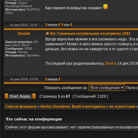
Откуда:
Санкт-
Петербург/Finland
Как говорится,вскрытие покажет
Мотоцикл(ы):
FLHTCUI
2003
14 дек 2014, 21:47
Strelok
Re: Синенько-голубенькая элэктричка 1991
Вроде взрослые мужики а все разжевать надо. Эта 
Зарегистрирован:
29
зажигания? Может и авто можно просто толкнуть и 
июл 2013, 09:37
Сообщения:
3556
дальше, без искры он не заведется а от одного стар
Откуда:
Питер
Мотоцикл(ы):
Sportster
Последний раз редактировалось
Strelok
14 дек 2014
14 дек 2014, 21:53
Показать сообщения за:
Поле 
Страница
1
из
67
[ Сообщений: 1326 ]
Список форумов
»
Harley-Davidson, Buell и мотоциклы с их агрегатами
Кто сейчас на конференции
Сейчас этот форум просматривают: нет зарегистрированных пользователе