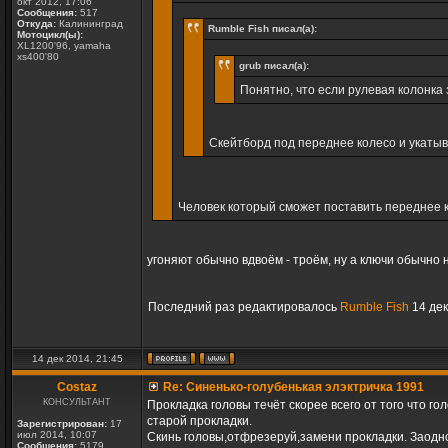
окт 2012, 17:06
Сообщения:
517
Откуда:
Калининград
Rumble Fish писал(а):
Мотоцикл(ы):
XL1200'96, yamaha
xs400'80
grub писал(а):
Понятно, что если рулевая колонка 
Скейтборд под переднее колесо и укаты
Человек который сможет поставить переднее ко
угоняют обычно вдвоём - троём, ну а ключи обычно
Последний раз редактировалось
Rumble Fish
14 дек
14 дек 2014, 21:45
Costaz
Re: Синенько-голубенькая элэктричка 1991
КОНСУЛЬТАНТ
Прокладка головы течёт скорее всего от того что г
старой прокладки.
Зарегистрирован:
17
июл 2014, 10:07
Скинь головы,отфрезеруй,замени прокладки. Заодн
Сообщения:
5179