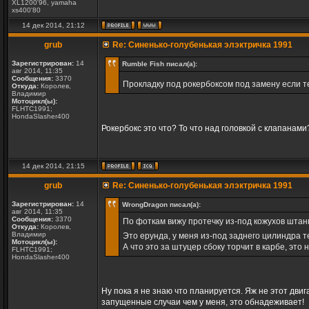
XL1200'96, yamaha
xs400'80
14 дек 2014, 21:12
grub
Re: Синенько-голубенькая элэктричка 1991
Зарегистрирован:
14
Rumble Fish писал(а):
авг 2014, 11:35
Сообщения:
3370
Прокладку под рокербоксом под замену если т
Откуда:
Королев,
Владимир
Мотоцикл(ы):
FLHTC1991;
HondaSlasher400
Рокербокс это что? То что над головкой с клапанами
14 дек 2014, 21:15
grub
Re: Синенько-голубенькая элэктричка 1991
Зарегистрирован:
14
WrongDragon писал(а):
авг 2014, 11:35
Сообщения:
3370
По фоткам вижу протечку из-под кожухов штанг
Откуда:
Королев,
Владимир
Это ерунда, у меня из-под заднего цилиндра 
Мотоцикл(ы):
А что это за штуцер сбоку торчит в карбе, это 
FLHTC1991;
HondaSlasher400
Ну пока я не знаю что планируется. Яж не этот двиг
запущенные случаи чем у меня, это обнадеживает!