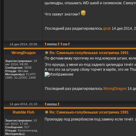
цылиндры, опшыкать WD-шкой и силиконом. Скинуть 
Что скажут знатоки?
Последний раз редактировалось
grub
14 дек 2014, 2
14 дек 2014, 20:56
WrongDragon
Re: Синенько-голубенькая элэктричка 1991
По фоткам вижу протечку из-под кожухов штанг, кол
Зарегистрирован:
19
авг 2014, 09:00
Это ерунда, у меня из-под заднего цилиндра течёт
Сообщения:
3658
А что это за штуцер сбоку торчит в карбе, это не Th
Откуда:
Москва
Мотоцикл(ы):
FLHTC
1990, XL1200C 1999
Последний раз редактировалось
WrongDragon
14 де
14 дек 2014, 21:10
Rumble Fish
Re: Синенько-голубенькая элэктричка 1991
Прокладку под рокербоксом под замену если течёт.
Зарегистрирован:
10
окт 2012, 17:06
Сообщения:
517
Откуда:
Калининград
Мотоцикл(ы):