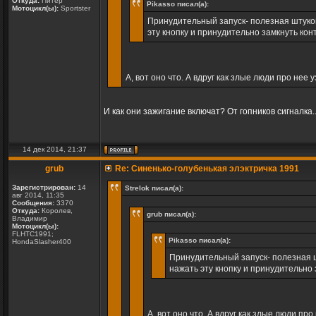
Откуда:
Питер
Pikasso писал(а):
Мотоцикл(ы):
Sportster
Принудительный запуск- полезная штуков
эту кнопку и принудительно замкнуть кон
А, вот оно что. А вдруг как злые люди про нее
И как они зажигание включат? От гопников сигналка..
14 дек 2014, 21:37
grub
Re: Синенько-голубенькая элэктричка 1991
Зарегистрирован:
14
Strelok писал(а):
авг 2014, 11:35
Сообщения:
3370
Откуда:
Королев,
grub писал(а):
Владимир
Мотоцикл(ы):
FLHTC1991;
Pikasso писал(а):
HondaSlasher400
Принудительный запуск- полезная ш
нажать эту кнопку и принудительно 
А, вот оно что. А вдруг как злые люди п