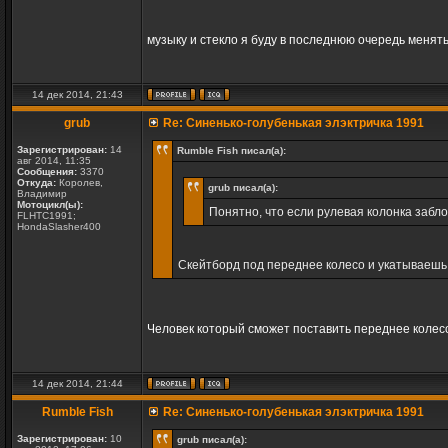
музыку и стекло я буду в последнюю очередь менять
14 дек 2014, 21:43
grub
Re: Синенько-голубенькая элэктричка 1991
Зарегистрирован:
14
Rumble Fish писал(а):
авг 2014, 11:35
Сообщения:
3370
Откуда:
Королев,
grub писал(а):
Владимир
Мотоцикл(ы):
Понятно, что если рулевая колонка забло
FLHTC1991;
HondaSlasher400
Скейтборд под переднее колесо и укатываешь
Человек который сможет поставить переднее колесо 
14 дек 2014, 21:44
Rumble Fish
Re: Синенько-голубенькая элэктричка 1991
Зарегистрирован:
10
grub писал(а):