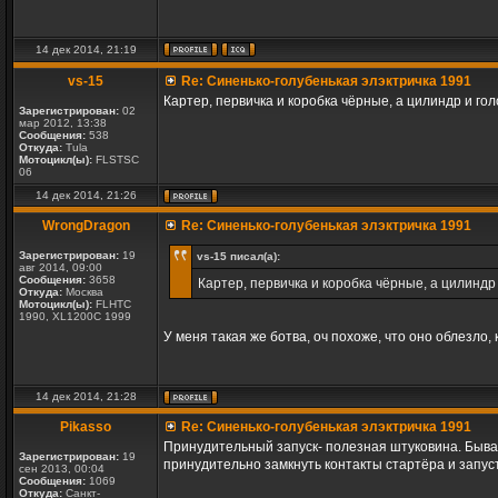
14 дек 2014, 21:19
vs-15
Re: Синенько-голубенькая элэктричка 1991
Картер, первичка и коробка чёрные, а цилиндр и го
Зарегистрирован:
02
мар 2012, 13:38
Сообщения:
538
Откуда:
Tula
Мотоцикл(ы):
FLSTSC
06
14 дек 2014, 21:26
WrongDragon
Re: Синенько-голубенькая элэктричка 1991
Зарегистрирован:
19
vs-15 писал(а):
авг 2014, 09:00
Сообщения:
3658
Картер, первичка и коробка чёрные, а цилиндр
Откуда:
Москва
Мотоцикл(ы):
FLHTC
1990, XL1200C 1999
У меня такая же ботва, оч похоже, что оно облезло,
14 дек 2014, 21:28
Pikasso
Re: Синенько-голубенькая элэктричка 1991
Принудительный запуск- полезная штуковина. Бывает
Зарегистрирован:
19
принудительно замкнуть контакты стартёра и запус
сен 2013, 00:04
Сообщения:
1069
Откуда:
Санкт-