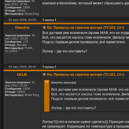
Зарегистрирован:
31
клапане в бензобаке, который может сбрасывать да
мар 2011, 22:34
Сообщения:
1508
Откуда:
СВАО
Мотоцикл(ы):
Road King
03 июл 2026, 00:09
Dimetrio
Re: Провалы на горячем моторе (TC103, 14+)
Все датчики уже исключили (кроме МАФ, его не подк
Зарегистрирован:
30
Всё, что касается насоса тоже исключили, фильтр ч
июл 2012, 13:29
Сообщения:
273
Подсос первым делом проверили, всё герметично.
Откуда:
Москва
Мотоцикл(ы):
FLHX,
Логгер – где его поставить?
XL1200X
03 июл 2026, 09:42
GELIK
Re: Провалы на горячем моторе (TC103, 14+)
Зарегистрирован:
31
Dimetrio писал(а):
мар 2011, 22:34
Сообщения:
1508
Все датчики уже исключили (кроме МАФ, его не
Откуда:
СВАО
Всё, что касается насоса тоже исключили, фил
Мотоцикл(ы):
Road King
Подсос первым делом проверили, всё гермети
Логгер – где его поставить?
Логгер?))) его в начале нужно сделать))) Принцип 
не среагирует. Коррекцию по температуре в прошивке