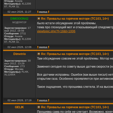
Откуда:
Анапа
Мотоцикл(ы):
XL1200
07, FLHX 11.
02 июл 2026, 11:27
DIMOOON42
Re: Провалы на горячем моторе (TC103, 14+)
МОДЕРАТОР
было кстати обсуждение этой проблемы.
тема про глохнущий мот и отказывающий спидометр
Зарегистрирован:
17
май 2012, 19:56
viewtopic.php?f=18&t=1006
Сообщения:
2711
Откуда:
Анапа
Мотоцикл(ы):
XL1200
07, FLHX 11.
02 июл 2026, 12:06
Dimetrio
Re: Провалы на горячем моторе (TC103, 14+)
Там обсуждение совсем не этой проблемы. Мотор не
Зарегистрирован:
30
июл 2012, 13:29
Сообщения:
273
Заменил сегодня по совету выше датчик скорости (н
Откуда:
Москва
Мотоцикл(ы):
FLHX,
Все датчики исправны. Ошибок (как выше писал) нет
XL1200X
открытии газа. Особенно проявляется при активном 
Такое ощущение, что прошивка слетела. И на высок
02 июл 2026, 17:19
GELIK
Re: Провалы на горячем моторе (TC103, 14+)
Прошивка сама по себе не слетает. Возможно, конеч