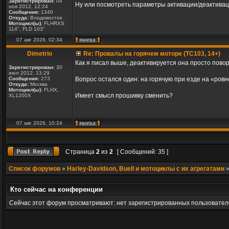
Зарегистрирован:
04
Ну или посмотреть параметры активации/деактиваци
ноя 2012, 12:24
Сообщения:
1340
Откуда:
Владивосток
Мотоцикл(ы):
FLHRXS
114", FLD 103"
07 авг 2026, 02:34
Dimetrio
Re: Провалы на горячем моторе (TC103, 14+)
Как я писал выше, деактивируется она просто повор
Зарегистрирован:
30
июл 2012, 13:29
Сообщения:
273
Вопрос остался один: на горячую при езде на «ров
Откуда:
Москва
Мотоцикл(ы):
FLHX,
Имеет смысл прошивку сменить?
XL1200X
07 авг 2026, 10:24
Страница
2
из
2
[ Сообщений: 35 ]
Список форумов
»
Harley-Davidson, Buell и мотоциклы с их агрегатами
Кто сейчас на конференции
Сейчас этот форум просматривают: нет зарегистрированных пользователе