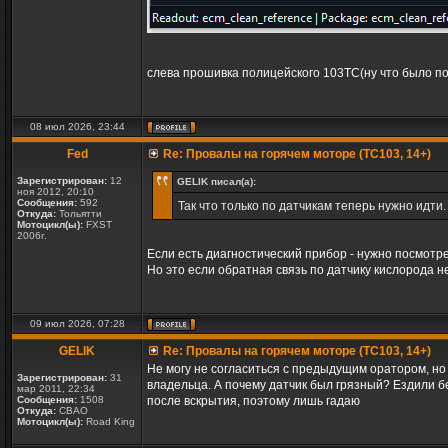
слева прошивка полицейского 103ТС(ну что было под 
08 июл 2026, 23:44
Fed
Re: Провалы на горячем моторе (TC103, 14+)
Зарегистрирован:
12
GELIK писал(а):
ноя 2012, 20:10
Сообщения:
592
Так что только по датчикам теперь нужно идти
Откуда:
Тольятти
Мотоцикл(ы):
FXST
2006г.
Если есть диагностический прибор - нужно посмотре
Но это если обратная связь по датчику кислорода н
09 июл 2026, 07:28
GELIK
Re: Провалы на горячем моторе (TC103, 14+)
Не могу не согласиться с предыдущим оратором, но к
Зарегистрирован:
31
владельца. А почему датчик был грязный? Ездили бе
мар 2011, 22:34
Сообщения:
1508
после вскрытия, поэтому лишь гадаю
Откуда:
СВАО
Мотоцикл(ы):
Road King