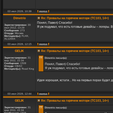
03 июл 2026, 10:39
Dimetrio
Re: Провалы на горячем моторе (TC103, 14+)
Понял, Павел) Спасибо!
Зарегистрирован:
30
Я уж подумал, что есть готовые девайсы – логеры. 
июл 2012, 13:29
Сообщения:
273
Откуда:
Москва
Мотоцикл(ы):
FLHX,
XL1200X
03 июл 2026, 12:15
GELIK
Re: Провалы на горячем моторе (TC103, 14+)
Зарегистрирован:
31
Dimetrio писал(а):
мар 2011, 22:34
Сообщения:
1508
Понял, Павел) Спасибо!
Откуда:
СВАО
Я уж подумал, что есть готовые девайсы – лог
Мотоцикл(ы):
Road King
Идея хорошая, кстати... Но на первых порах будет 
03 июл 2026, 12:44
GELIK
Re: Провалы на горячем моторе (TC103, 14+)
Зарегистрирован:
31
Dimetrio писал(а):
мар 2011, 22:34
Сообщения:
1508