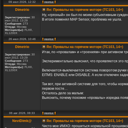
09 июл 2026, 12:32
Dimetrio
Re: Провалы на горячем моторе (TC103, 14+)
Ну, «грязный» он был по моим субъективным суждени
Зарегистрирован:
30
В итоге поменял MAP Sensor, проблема не ушла.
июл 2012, 13:29
Сообщения:
273
Откуда:
Москва
Мотоцикл(ы):
FLHX,
XL1200X
26 июл 2026, 10:46
Dimetrio
Re: Провалы на горячем моторе (TC103, 14+)
Итак, по «провалам» и «троениям» при активном тр
Зарегистрирован:
30
июл 2012, 13:29
Сообщения:
273
Экспериментально выяснил, что проявляется это пр
Откуда:
Москва
Мотоцикл(ы):
FLHX,
Включается-выключается система поворотом ручки га
XL1200X
EITMS: ENABLE или DISABLE. А если отключен задни
Так вот, при активной системе для того, чтобы нор
первом посте…
Осталось дело за малым:
Выяснить, почему похожие «провалы» изредка появл
06 авг 2026, 08:33
NeviDimk@
Re: Провалы на горячем моторе (TC103, 14+)
Чисто мое ИМХО: прошиться нормальной прошивкой 