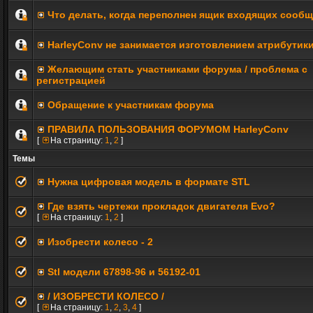
Что делать, когда переполнен ящик входящих сооб
HarleyConv не занимается изготовлением атрибутик
Желающим стать участниками форума / проблема с
регистрацией
Обращение к участникам форума
ПРАВИЛА ПОЛЬЗОВАНИЯ ФОРУМОМ HarleyConv
[
На страницу:
1
,
2
]
Темы
Нужна цифровая модель в формате STL
Где взять чертежи прокладок двигателя Evo?
[
На страницу:
1
,
2
]
Изобрести колесо - 2
Stl модели 67898-96 и 56192-01
/ ИЗОБРЕСТИ КОЛЕСО /
[
На страницу:
1
,
2
,
3
,
4
]