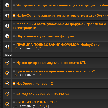
Что делать, когда переполнен ящик входящих сооб
HarleyConv не занимается изготовлением атрибутик
Желающим стать участниками форума / проблема с
регистрацией
Обращение к участникам форума
ПРАВИЛА ПОЛЬЗОВАНИЯ ФОРУМОМ HarleyConv
[
На страницу:
1
,
2
]
Темы
Нужна цифровая модель в формате STL
Где взять чертежи прокладок двигателя Evo?
[
На страницу:
1
,
2
]
Изобрести колесо - 2
Stl модели 67898-96 и 56192-01
/ ИЗОБРЕСТИ КОЛЕСО /
[
На страницу:
1
,
2
,
3
,
4
]