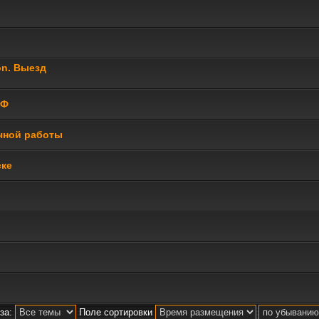
on. Выезд
РФ
учной работы
ске
за:
Поле сортировки