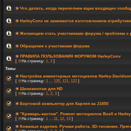
Что делать, когда переполнен ящик входящих сооб
HarleyConv не занимается изготовлением атрибутик
Желающим стать участниками форума / проблема с 
Обращение к участникам форума
ПРАВИЛА ПОЛЬЗОВАНИЯ ФОРУМОМ HarleyConv
[
На страницу:
1
,
2
]
Темы
Настройка инжекторных мотоциклов Harley-Davidso
[
На страницу:
1
...
120
,
121
,
122
]
Шиномонтаж для HD
[
На страницу:
1
,
2
,
3
]
Бортовой компьютер для Харлея на J1850
"Крамарь-кастом". Ремонт мотоциклов Buell и Harle
[
На страницу:
1
...
11
,
12
,
13
]
Кожаные изделия. Ручная работа. 3D-тиснение. Пряг