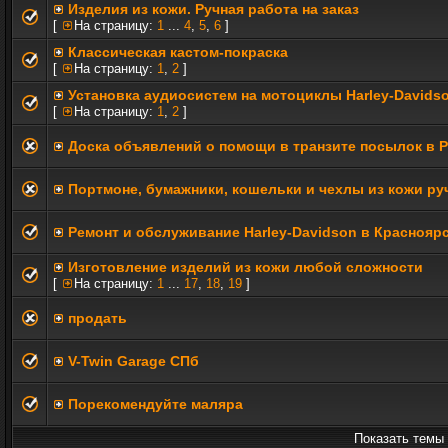
Изделия из кожи. Ручная работа на заказ
[
На страницу:
1
...
4
,
5
,
6
]
Классическая кастом-покраска
[
На страницу:
1
,
2
]
Установка аудиосистем на мотоциклы Harley-Davids
[
На страницу:
1
,
2
]
Доска объявлений о помощи в транзите посылок в 
Портмоне, бумажники, кошельки и чехлы из кожи р
Ремонт и обслуживание Harley-Davidson в Краснояр
Изготовление изделий из кожи любой сложности
[
На страницу:
1
...
17
,
18
,
19
]
продать
V-Twin Garage СПб
Порекомендуйте маляра
Показать темы 