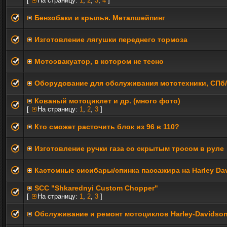
[
На страницу:
1
,
2
,
3
,
4
]
Бензобаки и крылья. Металшейпинг
Изготовление лягушки переднего тормоза
Мотоэвакуатор, в котором не тесно
Оборудование для обслуживания мототехники, СПб
Кованый мотоциклет и др. (много фото)
[
На страницу:
1
,
2
,
3
]
Кто сможет расточить блок из 96 в 110?
Изготовление ручки газа со скрытым тросом в руле
Кастомные сисибары/спинка пассажира на Harley Da
SCC "Shkarednyi Custom Chopper"
[
На страницу:
1
,
2
,
3
]
Обслуживание и ремонт мотоциклов Harley-Davidso