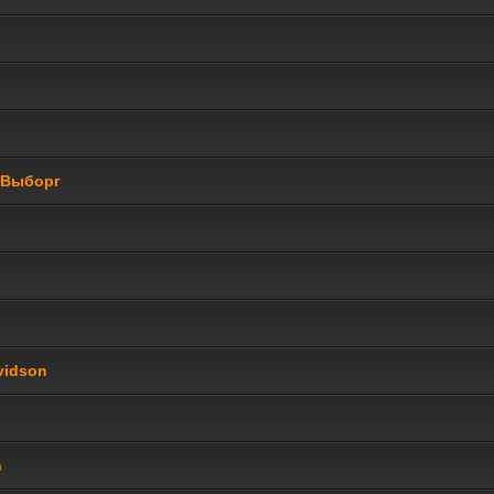
/Выборг
vidson
n