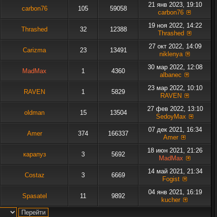
21 янв 2023, 19:10
carbon76
105
59058
carbon76
19 ноя 2022, 14:22
Thrashed
32
12388
Thrashed
27 окт 2022, 14:09
Carizma
23
13491
niklenya
30 мар 2022, 12:08
MadMax
1
4360
albanec
23 мар 2022, 10:10
RAVEN
1
5829
RAVEN
27 фев 2022, 13:10
oldman
15
13504
SedoyMax
07 дек 2021, 16:34
Amer
374
166337
Amer
18 июн 2021, 21:26
карапуз
3
5692
MadMax
14 май 2021, 21:34
Costaz
3
6669
Fogist
04 янв 2021, 16:19
Spasatel
11
9892
kucher