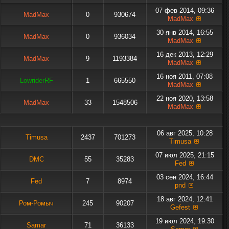
07 фев 2014, 09:36
MadMax
0
930674
MadMax
30 янв 2014, 16:55
MadMax
0
936034
MadMax
16 дек 2013, 12:29
MadMax
9
1193384
MadMax
16 ноя 2011, 07:08
LowriderRF
1
665550
MadMax
22 ноя 2020, 13:58
MadMax
33
1548506
MadMax
06 авг 2025, 10:28
Timusa
2437
701273
Timusa
07 июл 2025, 21:15
DMC
55
35283
Fed
03 сен 2024, 16:44
Fed
7
8974
pnd
18 авг 2024, 12:41
Ром-Ромыч
245
90207
Gefest
19 июл 2024, 19:30
Samar
71
36133