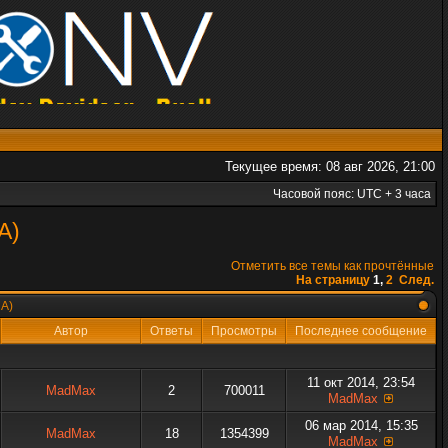
Текущее время: 08 авг 2026, 21:00
Часовой пояс: UTC + 3 часа
А)
Отметить все темы как прочтённые
На страницу
1
,
2
След.
МА)
Автор
Ответы
Просмотры
Последнее сообщение
11 окт 2014, 23:54
MadMax
2
700011
MadMax
06 мар 2014, 15:35
MadMax
18
1354399
MadMax