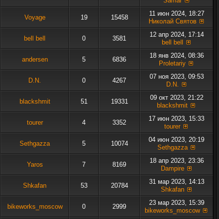
Samar
11 июн 2024, 18:27
Voyage
19
15458
Николай Святов
12 апр 2024, 17:14
bell bell
0
3581
bell bell
18 янв 2024, 08:36
andersen
5
6836
Proletariy
07 ноя 2023, 09:53
D.N.
0
4267
D.N.
09 окт 2023, 21:22
blackshmit
51
19331
blackshmit
17 июн 2023, 15:33
tourer
4
3352
tourer
04 июн 2023, 20:19
Sethgazza
5
10074
Sethgazza
18 апр 2023, 23:36
Yaros
7
8169
Dampire
31 мар 2023, 14:13
Shkafan
53
20784
Shkafan
23 мар 2023, 15:39
bikeworks_moscow
0
2999
bikeworks_moscow