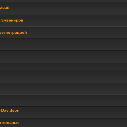
щений
и/сувениров
регистрацией
n
y-Davidson
и кованые