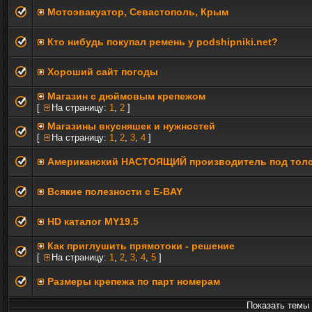
Мотоэвакуатор, Севастополь, Крым
Кто нибудь покупал ремень у podshipniki.net?
Хороший сайт погоды
Магазин с дюймовым крепежом
[
На страницу:
1
,
2
]
Магазины вкусняшек и нужностей
[
На страницу:
1
,
2
,
3
,
4
]
Американский НАСТОЯЩИЙ производитель под толст
Всякие полезности с E-BAY
HD каталог MY19.5
Как приглушить прямотоки - решение
[
На страницу:
1
,
2
,
3
,
4
,
5
]
Размеры крепежа по парт номерам
Показать темы 