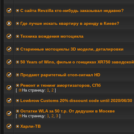
C сайта Revzilla кто-нибудь заказывал недавно?
Где лучше искать квартиру в аренду в Киеве?
Техника вождения мотоцикла
Старинные мотоциклы 3D модели, деталировки
50 Years of Wins, фильм о гонщиках XR750 заводско
Продают раритетный стоп-сигнал HD
Ремонт и тюнинг амортизаторов, СПб
[
На страницу:
1
,
2
]
Lowbrow Customs 20% discount code until 2020/06/30
Остатки WLA за 50 т.р. От дедушки в Москве
[
На страницу:
1
,
2
,
3
]
Харли-ТВ