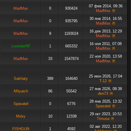
07 фев 2014, 09:36
MadMax
0
930424
MadMax
30 янв 2014, 16:55
MadMax
0
935795
MadMax
16 дек 2013, 12:29
MadMax
9
1193024
MadMax
16 ноя 2011, 07:08
LowriderRF
1
665332
MadMax
22 ноя 2020, 13:58
MadMax
33
1547874
MadMax
25 июн 2026, 17:04
Sakhaty
389
164640
T-12
27 янв 2026, 08:38
Mityaich
86
55542
den73
28 янв 2025, 13:32
Spasatel
0
6776
Spasatel
29 окт 2023, 10:53
Msky
10
12338
Timusa
02 авг 2022, 12:20
FISHGUN
1
4592