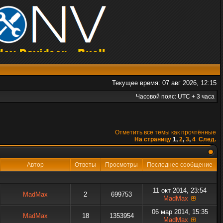
Текущее время: 07 авг 2026, 12:15
Часовой пояс: UTC + 3 часа
Отметить все темы как прочтённые
На страницу
1
,
2
,
3
,
4
След.
Автор
Ответы
Просмотры
Последнее сообщение
11 окт 2014, 23:54
MadMax
2
699753
MadMax
06 мар 2014, 15:35
MadMax
18
1353954
MadMax