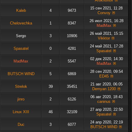
Artikhonov
15 сен 2021, 11:28
Kaleb
4
9473
Convoy
26 июл 2021, 16:28
Chelovechka
1
8347
MadMax
26 май 2021, 15:15
Sergo
3
10906
Vikktor
24 май 2021, 17:28
Spasatel
0
4281
Spasatel
02 дек 2020, 14:30
MadMax
2
5547
MadMax
28 сен 2020, 09:54
BUTSCH WIND
5
6869
ED45
21 авг 2020, 06:05
Strelok
39
35451
Demyan 1200
06 авг 2020, 18:43
jinro
2
6126
caninus
27 апр 2020, 22:50
Linux XIII
46
32109
Spasatel
24 апр 2020, 22:19
Duc
3
6077
BUTSCH WIND