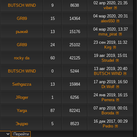
02 апр 2020, 21:35
BUTSCH WIND
9
8638
viber
04 мар 2020, 20:31
GR89
15
14364
alex650
04 мар 2020, 13:37
рыжий
13
15176
mma_pirat
23 сен 2019, 11:32
GR89
24
25102
Kirg
19 авг 2019, 15:01
rocky da
60
42125
Strudel
13 авг 2019, 20:40
BUTSCH WIND
0
5244
BUTSCH WIND
17 апр 2019, 16:50
Sethgazza
13
15984
Dr.Wolf
24 янв 2019, 16:15
JRoger
1
6256
Perrera
07 апр 2018, 00:01
Yarga
87
82241
Boroda
16 дек 2017, 00:29
Эндрю
5
8523
Pedro