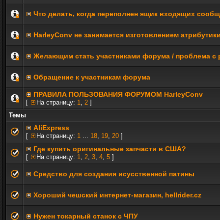
Что делать, когда переполнен ящик входящих сооб
HarleyConv не занимается изготовлением атрибутик
Желающим стать участниками форума / проблема с 
Обращение к участникам форума
ПРАВИЛА ПОЛЬЗОВАНИЯ ФОРУМОМ HarleyConv
[
На страницу:
1
,
2
]
Темы
AliExpress
[
На страницу:
1
...
18
,
19
,
20
]
Где купить оригинальные запчасти в США?
[
На страницу:
1
,
2
,
3
,
4
,
5
]
Средство для создания исусственной патины
Хороший чешский интернет-магазин, hellrider.cz
Нужен токарный станок с ЧПУ