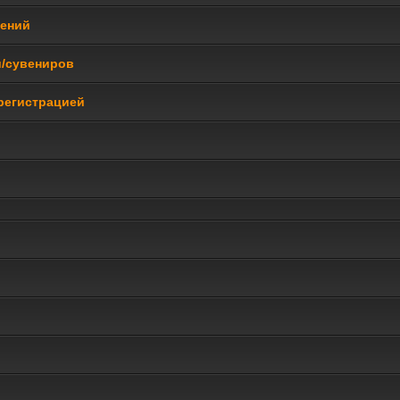
щений
и/сувениров
регистрацией