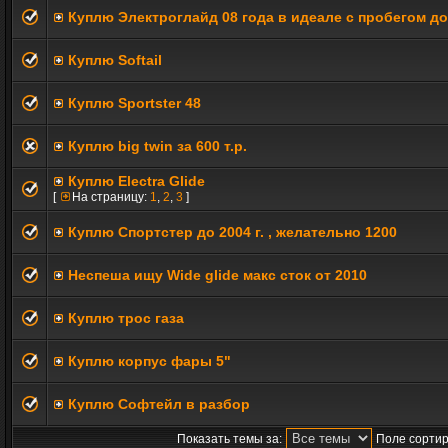
Куплю Электроглайд 08 года в идеале с пробегом до
Куплю Softail
Куплю Sportster 48
Куплю big twin за 600 т.р.
Куплю Electra Glide
[
На страницу:
1
,
2
,
3
]
Куплю Спортстер до 2004 г. , желательно 1200
Неспеша ищу Wide glide макс сток от 2010
Куплю трос газа
Куплю корпус фары 5"
Куплю Софтейл в разбор
Показать темы за:
Поле сортир