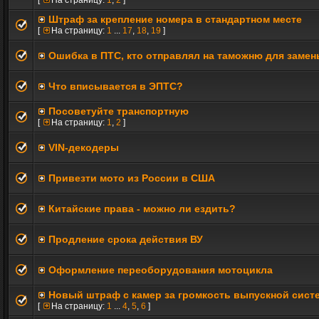
[
На страницу:
1
,
2
]
Штраф за крепление номера в стандартном месте
[
На страницу:
1
...
17
,
18
,
19
]
Ошибка в ПТС, кто отправлял на таможню для заме
Что вписывается в ЭПТС?
Посоветуйте транспортную
[
На страницу:
1
,
2
]
VIN-декодеры
Привезти мото из России в США
Китайские права - можно ли ездить?
Продление срока действия ВУ
Оформление переоборудования мотоцикла
Новый штраф с камер за громкость выпускной сист
[
На страницу:
1
...
4
,
5
,
6
]