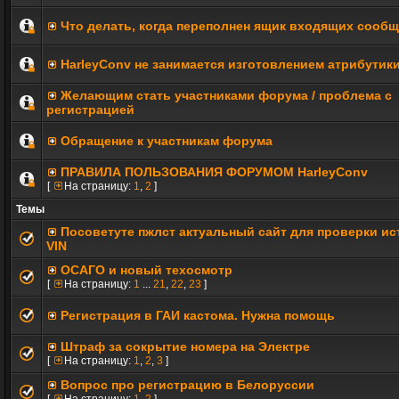
Что делать, когда переполнен ящик входящих сооб
HarleyConv не занимается изготовлением атрибутик
Желающим стать участниками форума / проблема с
регистрацией
Обращение к участникам форума
ПРАВИЛА ПОЛЬЗОВАНИЯ ФОРУМОМ HarleyConv
[
На страницу:
1
,
2
]
Темы
Посоветуте пжлст актуальный сайт для проверки ис
VIN
ОСАГО и новый техосмотр
[
На страницу:
1
...
21
,
22
,
23
]
Регистрация в ГАИ кастома. Нужна помощь
Штраф за сокрытие номера на Электре
[
На страницу:
1
,
2
,
3
]
Вопрос про регистрацию в Белоруссии