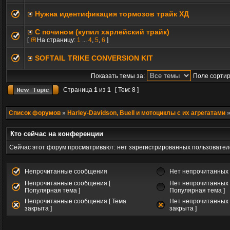
Нужна идентификация тормозов трайк ХД
С почином (купил харлейский трайк)
[
На страницу:
1
...
4
,
5
,
6
]
SOFTAIL TRIKE CONVERSION KIT
Показать темы за:
Поле сортир
Страница
1
из
1
[ Тем: 8 ]
Список форумов
»
Harley-Davidson, Buell и мотоциклы с их агрегатами
Кто сейчас на конференции
Сейчас этот форум просматривают: нет зарегистрированных пользователе
Непрочитанные сообщения
Нет непрочитанных
Непрочитанные сообщения [
Нет непрочитанных 
Популярная тема ]
Популярная тема ]
Непрочитанные сообщения [ Тема
Нет непрочитанных 
закрыта ]
закрыта ]