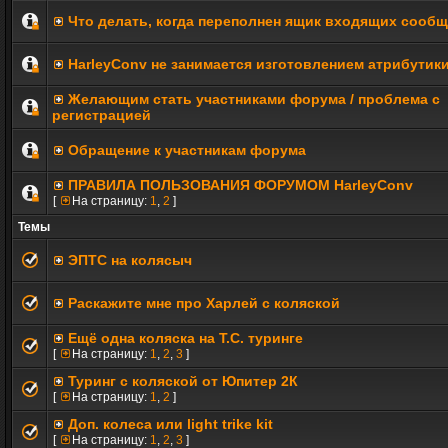
Что делать, когда переполнен ящик входящих сооб
HarleyConv не занимается изготовлением атрибутик
Желающим стать участниками форума / проблема с
регистрацией
Обращение к участникам форума
ПРАВИЛА ПОЛЬЗОВАНИЯ ФОРУМОМ HarleyConv
[
На страницу:
1
,
2
]
Темы
ЭПТС на колясыч
Раскажите мне про Харлей с коляской
Ещё одна коляска на Т.С. туринге
[
На страницу:
1
,
2
,
3
]
Туринг с коляской от Юпитер 2К
[
На страницу:
1
,
2
]
Доп. колеса или light trike kit
[
На страницу:
1
,
2
,
3
]