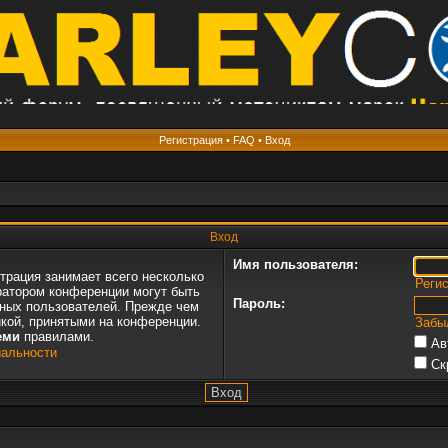
Регистрация
•
FAQ
•
Вход
Вход
Имя пользователя:
трация занимает всего несколько
Реги
ратором конференции могут быть
Пароль:
нных пользователей. Прежде чем
икой, принятыми на конференции.
Забы
еми
правилами.
Ав
иальности
Ск