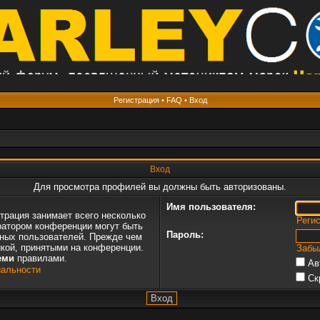
Регистрация
•
FAQ
•
Вход
Вход
Для просмотра профилей вы должны быть авторизованы.
Имя пользователя:
трация занимает всего несколько
Реги
ратором конференции могут быть
Пароль:
нных пользователей. Прежде чем
икой, принятыми на конференции.
Забы
еми
правилами.
Ав
иальности
Ск