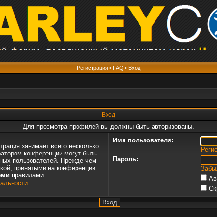
Регистрация
•
FAQ
•
Вход
Вход
Для просмотра профилей вы должны быть авторизованы.
Имя пользователя:
трация занимает всего несколько
Реги
ратором конференции могут быть
Пароль:
нных пользователей. Прежде чем
икой, принятыми на конференции.
Забы
еми
правилами.
Ав
иальности
Ск