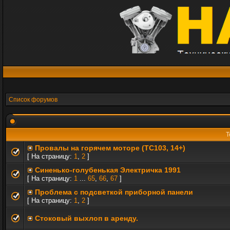
Список форумов
Т
Провалы на горячем моторе (TC103, 14+)
[ На страницу:
1
,
2
]
Синенько-голубенькая Электричка 1991
[ На страницу:
1
...
65
,
66
,
67
]
Проблема с подсветкой приборной панели
[ На страницу:
1
,
2
]
Стоковый выхлоп в аренду.