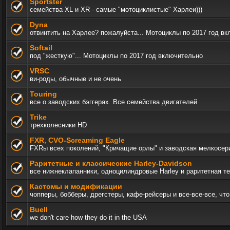
Sportster
семейства XL и XR - самые "мотоциклистые" Харлеи)))
Dyna
отвинтить на Харлее? пожалуйста... Мотоциклы по 2017 год в
Softail
под "жесткую"... Мотоциклы по 2017 год включительно
VRSC
ви-роды, обычные и не очень
Touring
все о заводских бэггерах. Все семейства двигателей
Trike
трехколесники HD
FXR, СVO-Screaming Eagle
FXRы всех поколений, "Кричащие орлы" и заводская мелкосер
Раритетные и классические Harley-Davidson
все нижнеклапанники, одноцилиндровые Harley и раритетная т
Кастомы и модификации
чопперы, бобберы, дрегстеры, кафе-рейсеры и все-все-все, ч
Buell
we don't care how they do it in the USA