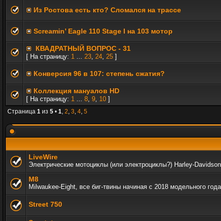
Из Ростова есть кто? Сломался на трассе
Screamin’ Eagle 110 Stage I на 103 мотор
КВАДРАТНЫЙ ВОПРОС - 31
[ На страницу:
1
...
23
,
24
,
25
]
Конверсия 96 в 107: степень сжатия?
Коллекция мануалов HD
[ На страницу:
1
...
8
,
9
,
10
]
Страница
1
из
5
•
1
,
2
,
3
,
4
,
5
LiveWire
Электрические мотоциклы (или электроциклы?) Harley-Davidson
M8
Milwaukee-Eight, все биг-твины начиная с 2018 модельного года
Street 750