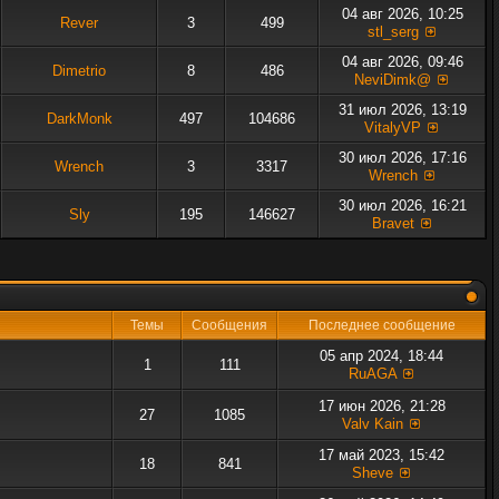
04 авг 2026, 10:25
Rever
3
499
stl_serg
04 авг 2026, 09:46
Dimetrio
8
486
NeviDimk@
31 июл 2026, 13:19
DarkMonk
497
104686
VitalyVP
30 июл 2026, 17:16
Wrench
3
3317
Wrench
30 июл 2026, 16:21
Sly
195
146627
Bravet
Темы
Сообщения
Последнее сообщение
05 апр 2024, 18:44
1
111
RuAGA
17 июн 2026, 21:28
27
1085
Valv Kain
17 май 2023, 15:42
18
841
Sheve