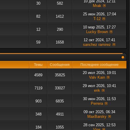
10 дек 2024, 12:11
30
582
Mrak
25 июн 2026, 17:04
82
1412
T-12
10 мар 2025, 17:27
12
290
Lucky Brown
12 окт 2024, 17:41
59
1658
sanchez ramirez
Темы
Сообщения
Последнее сообщение
20 июл 2026, 19:01
4589
35825
Valv Kain
29 июл 2026, 10:41
7119
33027
erik
30 июн 2026, 11:53
903
6835
Perrera
09 окт 2025, 06:34
348
4911
MaxBarsky
28 сен 2025, 12:53
184
1055
Vins