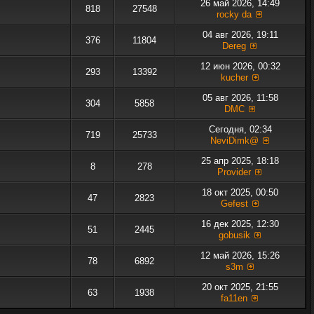
26 май 2026, 14:49
818
27548
rocky da
04 авг 2026, 19:11
376
11804
Dereg
12 июн 2026, 00:32
293
13392
kucher
05 авг 2026, 11:58
304
5858
DMC
Сегодня, 02:34
719
25733
NeviDimk@
25 апр 2025, 18:18
8
278
Provider
18 окт 2025, 00:50
47
2823
Gefest
16 дек 2025, 12:30
51
2445
gobusik
12 май 2026, 15:26
78
6892
s3m
20 окт 2025, 21:55
63
1938
fa11en