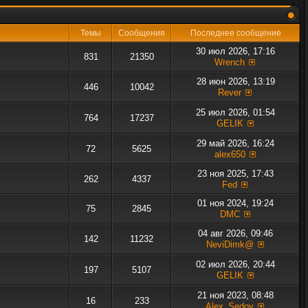
Темы
Сообщения
Последнее сообщение
30 июл 2026, 17:16
831
21350
Wrench
28 июн 2026, 13:19
446
10042
Rever
25 июл 2026, 01:54
764
17237
GELIK
29 май 2026, 16:24
72
5625
alex650
23 ноя 2025, 17:43
262
4337
Fed
01 ноя 2024, 19:24
75
2845
DMC
04 авг 2026, 09:46
142
11232
NeviDimk@
02 июл 2026, 20:44
197
5107
GELIK
21 ноя 2023, 08:48
16
233
Alex_Sedov