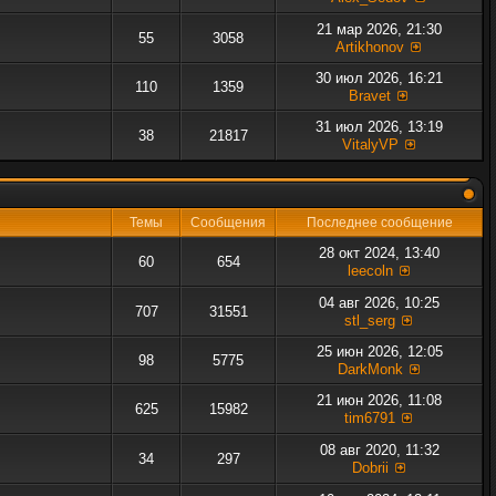
21 мар 2026, 21:30
55
3058
Artikhonov
30 июл 2026, 16:21
110
1359
Bravet
31 июл 2026, 13:19
38
21817
VitalyVP
Темы
Сообщения
Последнее сообщение
28 окт 2024, 13:40
60
654
leecoln
04 авг 2026, 10:25
707
31551
stl_serg
25 июн 2026, 12:05
98
5775
DarkMonk
21 июн 2026, 11:08
625
15982
tim6791
08 авг 2020, 11:32
34
297
Dobrii