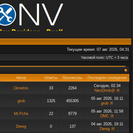
Текущее время: 07 авг 2026, 04:31
Часовой пояс: UTC + 3 часа
Автор
Ответы
Просмотры
Последнее сообщение
Сегодня, 02:34
Dimetrio
33
2264
NeviDimk@
05 авг 2026, 16:11
grub
1325
455305
grub
05 авг 2026, 11:58
Mr.Pche
22
8779
DMC
04 авг 2026, 19:11
Dereg
0
137
Dereg