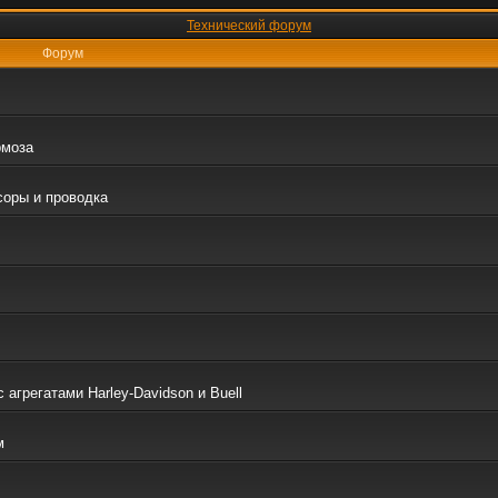
Технический форум
Форум
рмоза
соры и проводка
грегатами Harley-Davidson и Buell
м