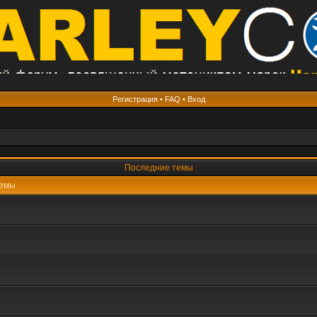
Регистрация
•
FAQ
•
Вход
Последние темы
емы