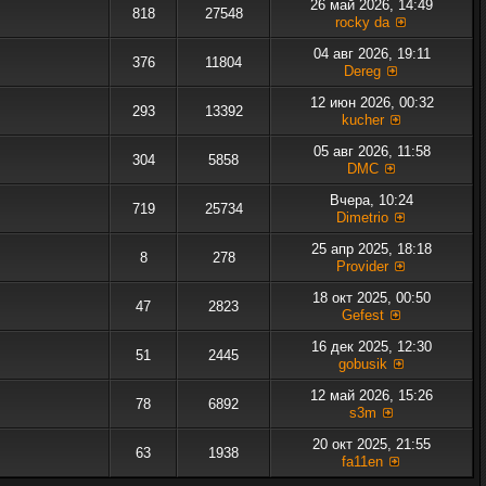
26 май 2026, 14:49
818
27548
rocky da
04 авг 2026, 19:11
376
11804
Dereg
12 июн 2026, 00:32
293
13392
kucher
05 авг 2026, 11:58
304
5858
DMC
Вчера, 10:24
719
25734
Dimetrio
25 апр 2025, 18:18
8
278
Provider
18 окт 2025, 00:50
47
2823
Gefest
16 дек 2025, 12:30
51
2445
gobusik
12 май 2026, 15:26
78
6892
s3m
20 окт 2025, 21:55
63
1938
fa11en