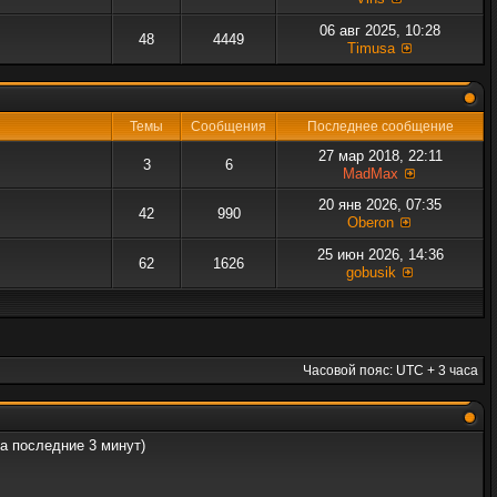
06 авг 2025, 10:28
48
4449
Timusa
Темы
Сообщения
Последнее сообщение
27 мар 2018, 22:11
3
6
MadMax
20 янв 2026, 07:35
42
990
Oberon
25 июн 2026, 14:36
62
1626
gobusik
Часовой пояс: UTC + 3 часа
за последние 3 минут)