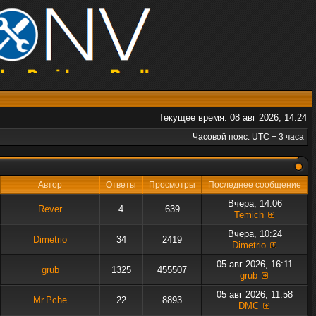
Текущее время: 08 авг 2026, 14:24
Часовой пояс: UTC + 3 часа
Автор
Ответы
Просмотры
Последнее сообщение
Вчера, 14:06
Rever
4
639
Temich
Вчера, 10:24
Dimetrio
34
2419
Dimetrio
05 авг 2026, 16:11
grub
1325
455507
grub
05 авг 2026, 11:58
Mr.Pche
22
8893
DMC