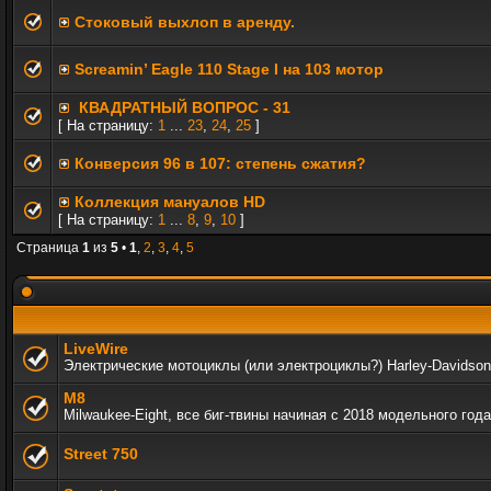
Стоковый выхлоп в аренду.
Screamin’ Eagle 110 Stage I на 103 мотор
КВАДРАТНЫЙ ВОПРОС - 31
[ На страницу:
1
...
23
,
24
,
25
]
Конверсия 96 в 107: степень сжатия?
Коллекция мануалов HD
[ На страницу:
1
...
8
,
9
,
10
]
Страница
1
из
5
•
1
,
2
,
3
,
4
,
5
LiveWire
Электрические мотоциклы (или электроциклы?) Harley-Davidson
M8
Milwaukee-Eight, все биг-твины начиная с 2018 модельного года
Street 750