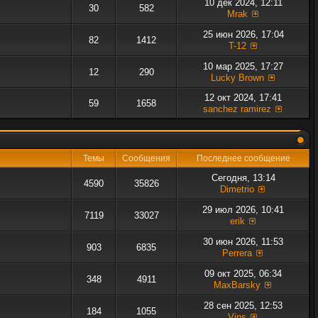
10 дек 2024, 12:11
30
582
Mrak
25 июн 2026, 17:04
82
1412
T-12
10 мар 2025, 17:27
12
290
Lucky Brown
12 окт 2024, 17:41
59
1658
sanchez ramirez
Темы
Сообщения
Последнее сообщение
Сегодня, 13:14
4590
35826
Dimetrio
29 июл 2026, 10:41
7119
33027
erik
30 июн 2026, 11:53
903
6835
Perrera
09 окт 2025, 06:34
348
4911
MaxBarsky
28 сен 2025, 12:53
184
1055
Vins