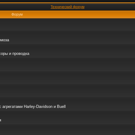
Технический форум
Форум
рмоза
соры и проводка
грегатами Harley-Davidson и Buell
м