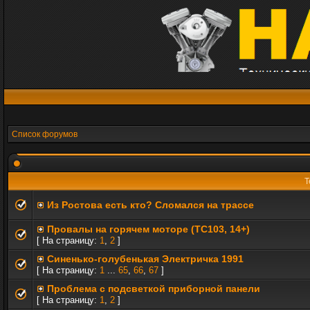
Список форумов
Т
Из Ростова есть кто? Сломался на трассе
Провалы на горячем моторе (TC103, 14+)
[ На страницу:
1
,
2
]
Синенько-голубенькая Электричка 1991
[ На страницу:
1
...
65
,
66
,
67
]
Проблема с подсветкой приборной панели
[ На страницу:
1
,
2
]