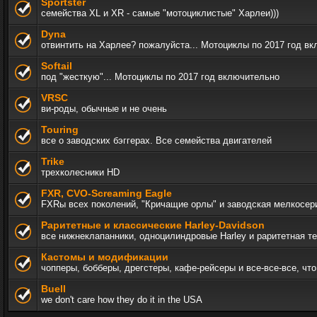
Sportster
семейства XL и XR - самые "мотоциклистые" Харлеи)))
Dyna
отвинтить на Харлее? пожалуйста... Мотоциклы по 2017 год в
Softail
под "жесткую"... Мотоциклы по 2017 год включительно
VRSC
ви-роды, обычные и не очень
Touring
все о заводских бэггерах. Все семейства двигателей
Trike
трехколесники HD
FXR, СVO-Screaming Eagle
FXRы всех поколений, "Кричащие орлы" и заводская мелкосер
Раритетные и классические Harley-Davidson
все нижнеклапанники, одноцилиндровые Harley и раритетная т
Кастомы и модификации
чопперы, бобберы, дрегстеры, кафе-рейсеры и все-все-все, ч
Buell
we don't care how they do it in the USA