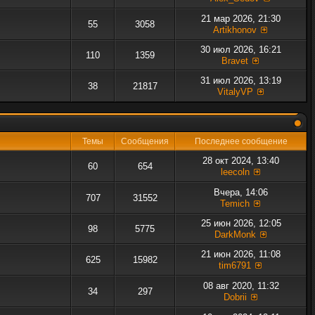
21 мар 2026, 21:30
55
3058
Artikhonov
30 июл 2026, 16:21
110
1359
Bravet
31 июл 2026, 13:19
38
21817
VitalyVP
Темы
Сообщения
Последнее сообщение
28 окт 2024, 13:40
60
654
leecoln
Вчера, 14:06
707
31552
Temich
25 июн 2026, 12:05
98
5775
DarkMonk
21 июн 2026, 11:08
625
15982
tim6791
08 авг 2020, 11:32
34
297
Dobrii