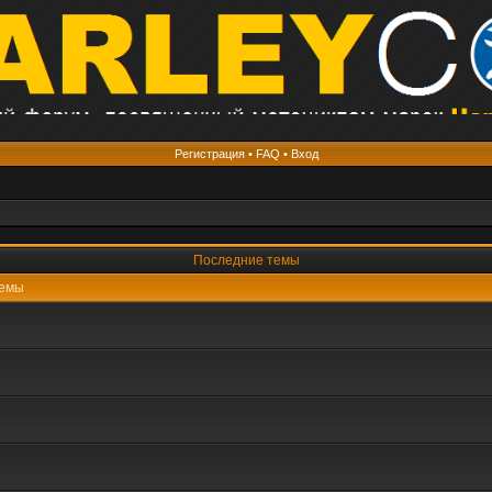
Регистрация
•
FAQ
•
Вход
Последние темы
емы