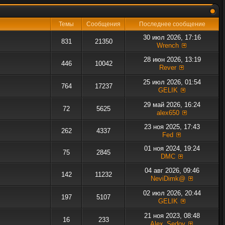
Темы
Сообщения
Последнее сообщение
30 июл 2026, 17:16
831
21350
Wrench
28 июн 2026, 13:19
446
10042
Rever
25 июл 2026, 01:54
764
17237
GELIK
29 май 2026, 16:24
72
5625
alex650
23 ноя 2025, 17:43
262
4337
Fed
01 ноя 2024, 19:24
75
2845
DMC
04 авг 2026, 09:46
142
11232
NeviDimk@
02 июл 2026, 20:44
197
5107
GELIK
21 ноя 2023, 08:48
16
233
Alex_Sedov