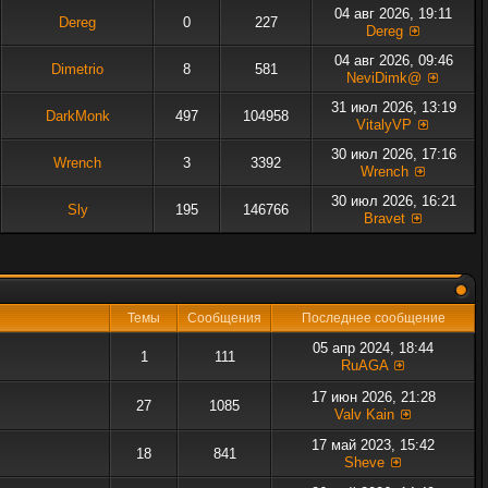
04 авг 2026, 19:11
Dereg
0
227
Dereg
04 авг 2026, 09:46
Dimetrio
8
581
NeviDimk@
31 июл 2026, 13:19
DarkMonk
497
104958
VitalyVP
30 июл 2026, 17:16
Wrench
3
3392
Wrench
30 июл 2026, 16:21
Sly
195
146766
Bravet
Темы
Сообщения
Последнее сообщение
05 апр 2024, 18:44
1
111
RuAGA
17 июн 2026, 21:28
27
1085
Valv Kain
17 май 2023, 15:42
18
841
Sheve