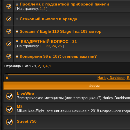
Проблема с подсветкой приборной панели
[ На страницу:
1
,
2
]
Стоковый выхлоп в аренду.
Screamin’ Eagle 110 Stage I на 103 мотор
КВАДРАТНЫЙ ВОПРОС - 31
[ На страницу:
1
...
23
,
24
,
25
]
Конверсия 96 в 107: степень сжатия?
Страница
1
из
5
•
1
,
2
,
3
,
4
,
5
Harley-Davidson, B
Форум
LiveWire
Электрические мотоциклы (или электроциклы?) Harley-Davidson
M8
Milwaukee-Eight, все биг-твины начиная с 2018 модельного года
Street 750