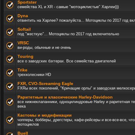
Sportster
семейства XL и XR - самые "мотоциклистые" Харлеи)))
Dyna
отвинтить на Харлее? пожалуйста... Мотоциклы по 2017 год в
Softail
под "жесткую"... Мотоциклы по 2017 год включительно
VRSC
ви-роды, обычные и не очень
Touring
все о заводских бэггерах. Все семейства двигателей
Trike
трехколесники HD
FXR, СVO-Screaming Eagle
FXRы всех поколений, "Кричащие орлы" и заводская мелкосер
Раритетные и классические Harley-Davidson
все нижнеклапанники, одноцилиндровые Harley и раритетная т
века
Кастомы и модификации
чопперы, бобберы, дрегстеры, кафе-рейсеры и все-все-все, чт
мотоциклов
Buell